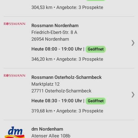
Wir nutzen Ihre Daten für folgende Zwecke:
304,53 km • Angebote: 3 Prospekte
IAB-Verarbeitungszwecke:
Speichern von oder Zugriff auf Informationen
auf einem Endgerät
Rossmann Nordenham
Friedrich-Ebert-Str. 8 A
Verwendung reduzierter Daten zur Auswahl von
26954 Nordenham
❯
Werbeanzeigen
Heute 08:00 - 19:00 Uhr |
Geöffnet
Erstellung von Profilen für personalisierte
346,20 km • Angebote: 3 Prospekte
Werbung
Verwendung von Profilen zur Auswahl
Rossmann Osterholz-Scharmbeck
personalisierter Werbung
Marktplatz 12
27711 Osterholz-Scharmbeck
Erstellung von Profilen zur Personalisierung
❯
von Inhalten
Heute 08:30 - 19:00 Uhr |
Geöffnet
Verwendung von Profilen zur Auswahl
319,68 km • Angebote: 3 Prospekte
personalisierter Inhalte
Messung der Werbeleistung
dm Nordenham
Atenser Allee 108b