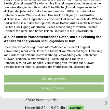
Sie die „Einstellungen“. Sie können Ihre Einstellungen akzeptieren, ablehnen
Rossmann Geestland
oder verwalten, indem Sie auf die Schaltfläche „Einstellungen verwalten“
klicken oder jederzeit auf die Fingerabdruck-Schaltfläche in der linken
Mattenburger Str. 26-28
unteren Ecke der Website klicken. Um Ihre Einwilligung zu widerrufen,
27624 Geestland
❯
klicken Sie auf den Fingerabdruck oder den Link in der Fußzeile der Website
und klicken Sie auf den Menüpunkt „Meine Daten“. Auf dieser Seite können
Heute 08:00 - 19:00 Uhr |
Geöffnet
Sie Ihre Einwilligung widerrufen. Diese Entscheidungen werden unseren
Partnern mitgeteilt und haben keinen Einfluss auf die Browserdaten.
328,88 km • Angebote: 3 Prospekte
Wir und unsere Partner verarbeiten Daten, um die Leistung der
Website zu analysieren und Folgendes zu tun:
Speichern von oder Zugriff auf Informationen auf einem Endgerät.
Rossmann Bremerhaven
Verwendung reduzierter Daten zur Auswahl von Werbeanzeigen. Erstellung
Twischlehe 25
von Profilen für personalisierte Werbung. Verwendung von Profilen zur
27580 Bremerhaven
Auswahl personalisierter Werbung. Erstellung von Profilen zur
❯
Personalisierung von Inhalten. Verwendung von Profilen zur Auswahl
Heute 08:00 - 20:00 Uhr |
Geöffnet
personalisierter Inhalte. Messung der Werbeleistung. Messung der
Performance von Inhalten. Analyse von Zielgruppen durch Statistiken oder
342,25 km • Angebote: 3 Prospekte
Kombinationen von Daten aus verschiedenen Quellen. Entwicklung und
Verbesserung der Angebote. Verwendung reduzierter Daten zur Auswahl
Alle akzeptieren
von Inhalten.
Daten können außerhalb der Europäischen Union weitergegeben und in die
Nein, anpassen
Rossmann Bremervörde
USA gesendet werden.
Brunnenstr. 3
Ihre Einwilligung und die cookie Richtlinie gelten ausschließlich für diese
Website/App.
27432 Bremervörde
❯
Partnerliste anzeigen (1 IAB-Anbieter)
Heute 08:30 - 19:00 Uhr |
Geöffnet