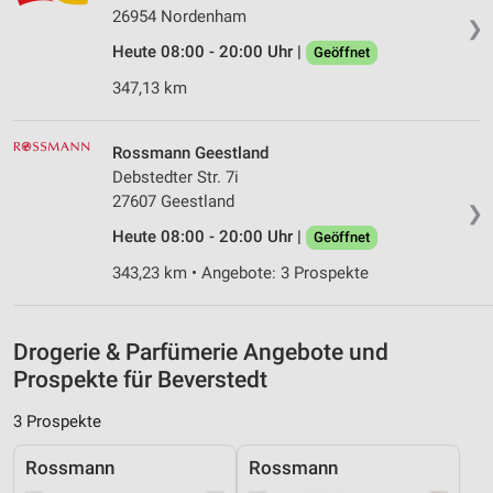
Messung der Performance von Inhalten
26954 Nordenham
❯
Heute 08:00 - 20:00 Uhr |
Analyse von Zielgruppen durch Statistiken oder
Geöffnet
Kombinationen von Daten aus verschiedenen
347,13 km
Quellen
Entwicklung und Verbesserung der Angebote
Rossmann Geestland
Debstedter Str. 7i
Verwendung reduzierter Daten zur Auswahl von
Inhalten
27607 Geestland
❯
IAB-Besonderheiten:
Heute 08:00 - 20:00 Uhr |
Geöffnet
Verwendung genauer Standortdaten
343,23 km • Angebote: 3 Prospekte
Geräte anhand von aktiv angeforderten
Informationen identifizieren
Drogerie & Parfümerie Angebote und
Nicht-IAB-Verarbeitungszwecke:
Prospekte für Beverstedt
Notwendig
3 Prospekte
Performance
Rossmann
Rossmann