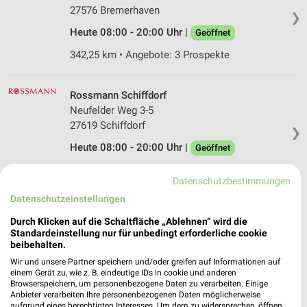
27576 Bremerhaven
❯
Heute 08:00 - 20:00 Uhr |
Geöffnet
342,25 km • Angebote: 3 Prospekte
Rossmann Schiffdorf
Neufelder Weg 3-5
27619 Schiffdorf
❯
Heute 08:00 - 20:00 Uhr |
Geöffnet
340,47 km • Angebote: 3 Prospekte
Datenschutzbestimmungen
Datenschutzeinstellungen
Müller Bremerhaven
Durch Klicken auf die Schaltfläche „Ablehnen“ wird die
Pferdebade 6
Standardeinstellung nur für unbedingt erforderliche cookie
27580 Bremerhaven
beibehalten.
❯
Heute 09:00 - 20:00 Uhr |
Wir und unsere Partner speichern und/oder greifen auf Informationen auf
Geöffnet
einem Gerät zu, wie z. B. eindeutige IDs in cookie und anderen
Browserspeichern, um personenbezogene Daten zu verarbeiten. Einige
341,78 km • Angebote: 3 Prospekte
Anbieter verarbeiten Ihre personenbezogenen Daten möglicherweise
aufgrund eines berechtigten Interesses. Um dem zu widersprechen, öffnen