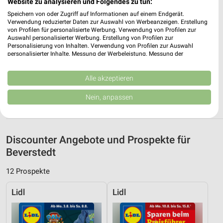
Website zu analysieren und Folgendes zu tun:
Heute 07:00 - 21:00 Uhr |
Geöffnet
Speichern von oder Zugriff auf Informationen auf einem Endgerät.
339,04 km • Angebote: 4 Prospekte
Verwendung reduzierter Daten zur Auswahl von Werbeanzeigen. Erstellung
von Profilen für personalisierte Werbung. Verwendung von Profilen zur
Auswahl personalisierter Werbung. Erstellung von Profilen zur
Personalisierung von Inhalten. Verwendung von Profilen zur Auswahl
Lidl Bremerhaven
personalisierter Inhalte. Messung der Werbeleistung. Messung der
Schiffdorfer Chaussee 225
Performance von Inhalten. Analyse von Zielgruppen durch Statistiken oder
Kombinationen von Daten aus verschiedenen Quellen. Entwicklung und
27574 Bremerhaven
❯
Verbesserung der Angebote. Verwendung reduzierter Daten zur Auswahl
Alle akzeptieren
von Inhalten.
Heute 07:00 - 21:00 Uhr |
Geöffnet
Daten können außerhalb der Europäischen Union weitergegeben und in die
Nein, anpassen
USA gesendet werden.
338,29 km • Angebote: 2 Prospekte
Ihre Einwilligung und die cookie Richtlinie gelten ausschließlich für diese
Website/App.
Partnerliste anzeigen (1 IAB-Anbieter)
Discounter Angebote und Prospekte für
Wir nutzen Ihre Daten für folgende Zwecke:
Beverstedt
IAB-Verarbeitungszwecke:
12 Prospekte
Speichern von oder Zugriff auf Informationen
auf einem Endgerät
Lidl
Lidl
Verwendung reduzierter Daten zur Auswahl von
Werbeanzeigen