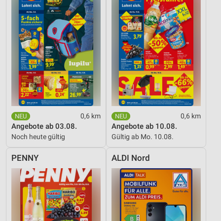
Erstellung von Profilen für personalisierte
Werbung
Verwendung von Profilen zur Auswahl
personalisierter Werbung
Erstellung von Profilen zur Personalisierung
von Inhalten
Verwendung von Profilen zur Auswahl
personalisierter Inhalte
0,6 km
0,6 km
Messung der Werbeleistung
Angebote ab 03.08.
Angebote ab 10.08.
Noch heute gültig
Gültig ab Mo. 10.08.
Messung der Performance von Inhalten
PENNY
ALDI Nord
Analyse von Zielgruppen durch Statistiken oder
Kombinationen von Daten aus verschiedenen
Quellen
Entwicklung und Verbesserung der Angebote
Verwendung reduzierter Daten zur Auswahl von