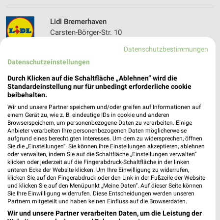
Lidl Bremerhaven
Carsten-Börger-Str. 10
27572 Bremerhaven
❯
Datenschutzbestimmungen
Heute 07:00 - 21:00 Uhr |
Geöffnet
Datenschutzeinstellungen
339,20 km • Angebote: 2 Prospekte
Durch Klicken auf die Schaltfläche „Ablehnen“ wird die
Standardeinstellung nur für unbedingt erforderliche cookie
beibehalten.
ALDI Nord Bremerhaven
Wir und unsere Partner speichern und/oder greifen auf Informationen auf
Bohmsiel 12
einem Gerät zu, wie z. B. eindeutige IDs in cookie und anderen
Browserspeichern, um personenbezogene Daten zu verarbeiten. Einige
27572 Bremerhaven
❯
Anbieter verarbeiten Ihre personenbezogenen Daten möglicherweise
aufgrund eines berechtigten Interesses. Um dem zu widersprechen, öffnen
Heute 08:00 - 20:00 Uhr |
Geöffnet
Sie die „Einstellungen“. Sie können Ihre Einstellungen akzeptieren, ablehnen
oder verwalten, indem Sie auf die Schaltfläche „Einstellungen verwalten“
339,31 km • Angebote: 4 Prospekte
klicken oder jederzeit auf die Fingerabdruck-Schaltfläche in der linken
unteren Ecke der Website klicken. Um Ihre Einwilligung zu widerrufen,
klicken Sie auf den Fingerabdruck oder den Link in der Fußzeile der Website
und klicken Sie auf den Menüpunkt „Meine Daten“. Auf dieser Seite können
Netto Marken-Discount Bremerhaven
Sie Ihre Einwilligung widerrufen. Diese Entscheidungen werden unseren
Ringstr. 48-52
Partnern mitgeteilt und haben keinen Einfluss auf die Browserdaten.
27572 Bremerhaven
❯
Wir und unsere Partner verarbeiten Daten, um die Leistung der