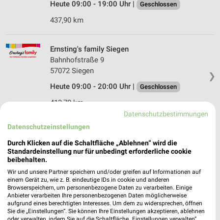
Heute 09:00 - 19:00 Uhr |
Geschlossen
437,90 km
Ernsting's family Siegen
Bahnhofstraße 9
57072 Siegen
❯
Heute 09:00 - 20:00 Uhr |
Geschlossen
413,70 km
Datenschutzbestimmungen
Datenschutzeinstellungen
Rossmann Hachenburg
Saynstr. 23-25
Durch Klicken auf die Schaltfläche „Ablehnen“ wird die
Standardeinstellung nur für unbedingt erforderliche cookie
57627 Hachenburg
❯
beibehalten.
Heute 08:00 - 20:00 Uhr |
Geschlossen
Wir und unsere Partner speichern und/oder greifen auf Informationen auf
einem Gerät zu, wie z. B. eindeutige IDs in cookie und anderen
437,76 km • Angebote: 3 Prospekte
Browserspeichern, um personenbezogene Daten zu verarbeiten. Einige
Anbieter verarbeiten Ihre personenbezogenen Daten möglicherweise
aufgrund eines berechtigten Interesses. Um dem zu widersprechen, öffnen
Sie die „Einstellungen“. Sie können Ihre Einstellungen akzeptieren, ablehnen
Ernsting's family Burbach
oder verwalten, indem Sie auf die Schaltfläche „Einstellungen verwalten“