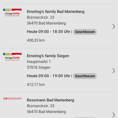
IAB-Verarbeitungszwecke:
Speichern von oder Zugriff auf Informationen
Ernsting's family Bad Marienberg
auf einem Endgerät
Bismarckstr. 23
56470 Bad Marienberg
Verwendung reduzierter Daten zur Auswahl von
❯
Werbeanzeigen
Heute 09:00 - 18:30 Uhr |
Geschlossen
Erstellung von Profilen für personalisierte
430,33 km
Werbung
Verwendung von Profilen zur Auswahl
Ernsting's family Siegen
personalisierter Werbung
Hauptmarkt 1
57076 Siegen
❯
Erstellung von Profilen zur Personalisierung
von Inhalten
Heute 09:00 - 19:00 Uhr |
Geschlossen
412,17 km
Verwendung von Profilen zur Auswahl
personalisierter Inhalte
Rossmann Bad Marienberg
Messung der Werbeleistung
Bismarckstr. 33
Messung der Performance von Inhalten
56470 Bad Marienberg
❯