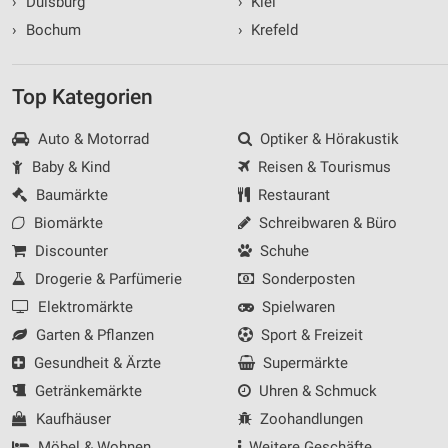
›
Duisburg
›
Kiel
›
Bochum
›
Krefeld
Top Kategorien
Auto & Motorrad
Optiker & Hörakustik
Baby & Kind
Reisen & Tourismus
Baumärkte
Restaurant
Biomärkte
Schreibwaren & Büro
Discounter
Schuhe
Drogerie & Parfümerie
Sonderposten
Elektromärkte
Spielwaren
Garten & Pflanzen
Sport & Freizeit
Gesundheit & Ärzte
Supermärkte
Getränkemärkte
Uhren & Schmuck
Kaufhäuser
Zoohandlungen
Möbel & Wohnen
Weitere Geschäfte