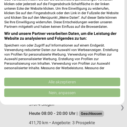
Marktplatz 3-7
klicken oder jederzeit auf die Fingerabdruck-Schaltfläche in der linken
unteren Ecke der Website klicken. Um Ihre Einwilligung zu widerrufen,
57299 Burbach
❯
klicken Sie auf den Fingerabdruck oder den Link in der Fußzeile der Website
und klicken Sie auf den Menüpunkt „Meine Daten“. Auf dieser Seite können
Heute 09:00 - 18:30 Uhr |
Geschlossen
Sie Ihre Einwilligung widerrufen. Diese Entscheidungen werden unseren
Partnern mitgeteilt und haben keinen Einfluss auf die Browserdaten.
417,02 km
Wir und unsere Partner verarbeiten Daten, um die Leistung der
Website zu analysieren und Folgendes zu tun:
Rossmann Siegen
Speichern von oder Zugriff auf Informationen auf einem Endgerät.
Verwendung reduzierter Daten zur Auswahl von Werbeanzeigen. Erstellung
Sandstr. 163
von Profilen für personalisierte Werbung. Verwendung von Profilen zur
57072 Siegen
❯
Auswahl personalisierter Werbung. Erstellung von Profilen zur
Personalisierung von Inhalten. Verwendung von Profilen zur Auswahl
Heute 08:00 - 20:00 Uhr |
Geschlossen
personalisierter Inhalte. Messung der Werbeleistung. Messung der
Performance von Inhalten. Analyse von Zielgruppen durch Statistiken oder
412,74 km • Angebote: 3 Prospekte
Kombinationen von Daten aus verschiedenen Quellen. Entwicklung und
Verbesserung der Angebote. Verwendung reduzierter Daten zur Auswahl
Alle akzeptieren
von Inhalten.
Daten können außerhalb der Europäischen Union weitergegeben und in die
Rossmann Siegen
Nein, anpassen
USA gesendet werden.
Hauptstr. 48-52
Ihre Einwilligung und die cookie Richtlinie gelten ausschließlich für diese
57074 Siegen
Website/App.
❯
Heute 08:00 - 20:00 Uhr |
Partnerliste anzeigen (1 IAB-Anbieter)
Geschlossen
Wir nutzen Ihre Daten für folgende Zwecke:
411,70 km • Angebote: 3 Prospekte