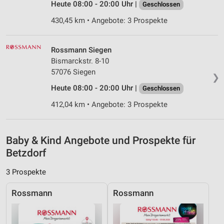
Heute 08:00 - 20:00 Uhr |
Geschlossen
Analyse von Zielgruppen durch Statistiken oder
Kombinationen von Daten aus verschiedenen
430,45 km • Angebote: 3 Prospekte
Quellen
Entwicklung und Verbesserung der Angebote
Rossmann Siegen
Bismarckstr. 8-10
Verwendung reduzierter Daten zur Auswahl von
57076 Siegen
Inhalten
❯
Heute 08:00 - 20:00 Uhr |
Geschlossen
IAB-Besonderheiten:
412,04 km • Angebote: 3 Prospekte
Verwendung genauer Standortdaten
Geräte anhand von aktiv angeforderten
Informationen identifizieren
Baby & Kind Angebote und Prospekte für
Betzdorf
Nicht-IAB-Verarbeitungszwecke:
Notwendig
3 Prospekte
Performance
Rossmann
Rossmann
Funktional