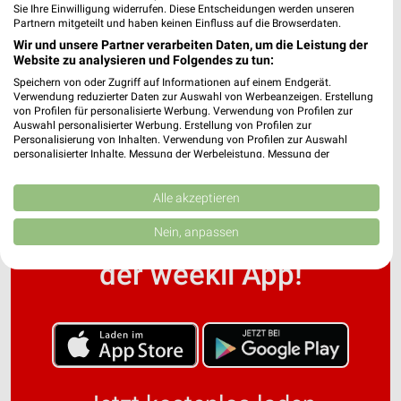
Sie Ihre Einwilligung widerrufen. Diese Entscheidungen werden unseren
Partnern mitgeteilt und haben keinen Einfluss auf die Browserdaten.
Wir und unsere Partner verarbeiten Daten, um die Leistung der
Prohliszentrum Filialen & Öffnungszeiten für
Website zu analysieren und Folgendes zu tun:
Dresden
Speichern von oder Zugriff auf Informationen auf einem Endgerät.
Verwendung reduzierter Daten zur Auswahl von Werbeanzeigen. Erstellung
von Profilen für personalisierte Werbung. Verwendung von Profilen zur
Auswahl personalisierter Werbung. Erstellung von Profilen zur
Personalisierung von Inhalten. Verwendung von Profilen zur Auswahl
personalisierter Inhalte. Messung der Werbeleistung. Messung der
Performance von Inhalten. Analyse von Zielgruppen durch Statistiken oder
Kombinationen von Daten aus verschiedenen Quellen. Entwicklung und
Verbesserung der Angebote. Verwendung reduzierter Daten zur Auswahl
Alle akzeptieren
von Inhalten.
Noch mehr Angebote in
Daten können außerhalb der Europäischen Union weitergegeben und in die
Nein, anpassen
USA gesendet werden.
Ihre Einwilligung und die cookie Richtlinie gelten ausschließlich für diese
der weekli App!
Website/App.
Partnerliste anzeigen (1 IAB-Anbieter)
Wir nutzen Ihre Daten für folgende Zwecke:
IAB-Verarbeitungszwecke:
Speichern von oder Zugriff auf Informationen
auf einem Endgerät