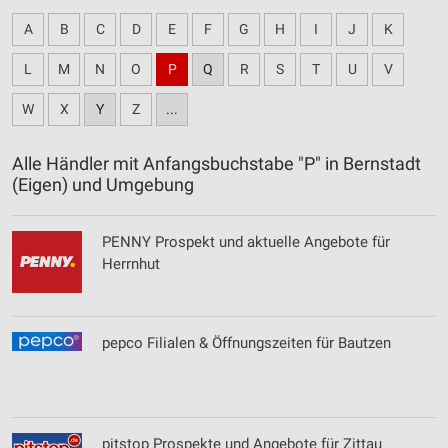
A
B
C
D
E
F
G
H
I
J
K
L
M
N
O
P
Q
R
S
T
U
V
W
X
Y
Z
...
Alle Händler mit Anfangsbuchstabe "P" in Bernstadt
(Eigen) und Umgebung
PENNY Prospekt und aktuelle Angebote für
Herrnhut
pepco Filialen & Öffnungszeiten für Bautzen
pitstop Prospekte und Angebote für Zittau