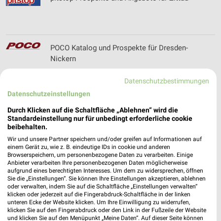
POCO Katalog und Prospekte für Dresden-
Nickern
Datenschutzbestimmungen
Datenschutzeinstellungen
POLO Prospekte und Angebote für Dresden
Durch Klicken auf die Schaltfläche „Ablehnen“ wird die
Standardeinstellung nur für unbedingt erforderliche cookie
beibehalten.
Wir und unsere Partner speichern und/oder greifen auf Informationen auf
porta Katalog und Prospekte für Görlitz
einem Gerät zu, wie z. B. eindeutige IDs in cookie und anderen
Browserspeichern, um personenbezogene Daten zu verarbeiten. Einige
Anbieter verarbeiten Ihre personenbezogenen Daten möglicherweise
aufgrund eines berechtigten Interesses. Um dem zu widersprechen, öffnen
Sie die „Einstellungen“. Sie können Ihre Einstellungen akzeptieren, ablehnen
oder verwalten, indem Sie auf die Schaltfläche „Einstellungen verwalten“
klicken oder jederzeit auf die Fingerabdruck-Schaltfläche in der linken
Premio Reifen + Autoservice Filialen &
unteren Ecke der Website klicken. Um Ihre Einwilligung zu widerrufen,
Öffnungszeiten für Heidenau
klicken Sie auf den Fingerabdruck oder den Link in der Fußzeile der Website
und klicken Sie auf den Menüpunkt „Meine Daten“. Auf dieser Seite können