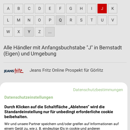
A
B
C
D
E
F
G
H
I
J
K
L
M
N
O
P
Q
R
S
T
U
V
W
X
Y
Z
...
Alle Händler mit Anfangsbuchstabe "J" in Bernstadt
(Eigen) und Umgebung
Jeans Fritz Online Prospekt für Görlitz
Datenschutzbestimmungen
Datenschutzeinstellungen
JYSK Katalog und Prospekte für Ebersbach-
Neugersdorf
Durch Klicken auf die Schaltfläche „Ablehnen“ wird die
Standardeinstellung nur für unbedingt erforderliche cookie
beibehalten.
Wir und unsere Partner speichern und/oder greifen auf Informationen auf
einem Gerät zu, wie z. B. eindeutige IDs in cookie und anderen