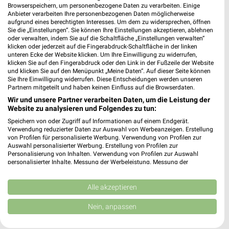
Browserspeichern, um personenbezogene Daten zu verarbeiten. Einige
Anbieter verarbeiten Ihre personenbezogenen Daten möglicherweise
aufgrund eines berechtigten Interesses. Um dem zu widersprechen, öffnen
Sie die „Einstellungen“. Sie können Ihre Einstellungen akzeptieren, ablehnen
oder verwalten, indem Sie auf die Schaltfläche „Einstellungen verwalten“
Noch mehr Angebote in
klicken oder jederzeit auf die Fingerabdruck-Schaltfläche in der linken
unteren Ecke der Website klicken. Um Ihre Einwilligung zu widerrufen,
klicken Sie auf den Fingerabdruck oder den Link in der Fußzeile der Website
der weekli App!
und klicken Sie auf den Menüpunkt „Meine Daten“. Auf dieser Seite können
Sie Ihre Einwilligung widerrufen. Diese Entscheidungen werden unseren
Partnern mitgeteilt und haben keinen Einfluss auf die Browserdaten.
Wir und unsere Partner verarbeiten Daten, um die Leistung der
Website zu analysieren und Folgendes zu tun:
Speichern von oder Zugriff auf Informationen auf einem Endgerät.
Verwendung reduzierter Daten zur Auswahl von Werbeanzeigen. Erstellung
von Profilen für personalisierte Werbung. Verwendung von Profilen zur
Auswahl personalisierter Werbung. Erstellung von Profilen zur
Jetzt kostenlos laden
Personalisierung von Inhalten. Verwendung von Profilen zur Auswahl
personalisierter Inhalte. Messung der Werbeleistung. Messung der
Performance von Inhalten. Analyse von Zielgruppen durch Statistiken oder
Prospekte App für Android
Kombinationen von Daten aus verschiedenen Quellen. Entwicklung und
Verbesserung der Angebote. Verwendung reduzierter Daten zur Auswahl
Alle akzeptieren
Prospekte App für iOS
von Inhalten.
Daten können außerhalb der Europäischen Union weitergegeben und in die
Nein, anpassen
Kostenlos im App Store erhältlich
USA gesendet werden.
Ihre Einwilligung und die cookie Richtlinie gelten ausschließlich für diese