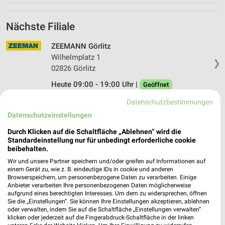
Nächste Filiale
ZEEMANN Görlitz
Wilhelmplatz 1
❯
02826 Görlitz
Heute 09:00 - 19:00 Uhr |
Geöffnet
187,09 km • Angebote: 2 Prospekte
Datenschutzbestimmungen
Datenschutzeinstellungen
Durch Klicken auf die Schaltfläche „Ablehnen“ wird die
Standardeinstellung nur für unbedingt erforderliche cookie
Angebote-Kalender für Zeemann in
beibehalten.
Görlitz und Umgebung
Wir und unsere Partner speichern und/oder greifen auf Informationen auf
einem Gerät zu, wie z. B. eindeutige IDs in cookie und anderen
Browserspeichern, um personenbezogene Daten zu verarbeiten. Einige
Aug.
Anbieter verarbeiten Ihre personenbezogenen Daten möglicherweise
aufgrund eines berechtigten Interesses. Um dem zu widersprechen, öffnen
03
Mo
04
Di
05
Mi
06
Do
07
Fr
08
S
Sie die „Einstellungen“. Sie können Ihre Einstellungen akzeptieren, ablehnen
Zeemann - Diese Woche: frische Farben und Prints für zu Hause.
oder verwalten, indem Sie auf die Schaltfläche „Einstellungen verwalten“
klicken oder jederzeit auf die Fingerabdruck-Schaltfläche in der linken
Zeemann - Angebote ab 25.07.