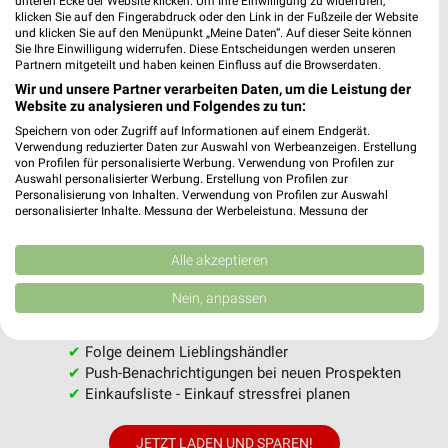
unteren Ecke der Website klicken. Um Ihre Einwilligung zu widerrufen,
klicken Sie auf den Fingerabdruck oder den Link in der Fußzeile der Website
und klicken Sie auf den Menüpunkt „Meine Daten“. Auf dieser Seite können
Sie Ihre Einwilligung widerrufen. Diese Entscheidungen werden unseren
Partnern mitgeteilt und haben keinen Einfluss auf die Browserdaten.
Wir und unsere Partner verarbeiten Daten, um die Leistung der
MEHR PROSPEKTE
Website zu analysieren und Folgendes zu tun:
Speichern von oder Zugriff auf Informationen auf einem Endgerät.
Verwendung reduzierter Daten zur Auswahl von Werbeanzeigen. Erstellung
von Profilen für personalisierte Werbung. Verwendung von Profilen zur
Auswahl personalisierter Werbung. Erstellung von Profilen zur
Personalisierung von Inhalten. Verwendung von Profilen zur Auswahl
personalisierter Inhalte. Messung der Werbeleistung. Messung der
weekli - Prospekte & Angebote App
Performance von Inhalten. Analyse von Zielgruppen durch Statistiken oder
Kombinationen von Daten aus verschiedenen Quellen. Entwicklung und
Verbesserung der Angebote. Verwendung reduzierter Daten zur Auswahl
Alle akzeptieren
Alle Zeemann Angebote immer griffbereit – mit der
von Inhalten.
kostenlosen weekli App für iOS & Android.
Daten können außerhalb der Europäischen Union weitergegeben und in die
Nein, anpassen
USA gesendet werden.
Ihre Einwilligung und die cookie Richtlinie gelten ausschließlich für diese
✔
Standortgenaue Angebote
Website/App.
✔
Folge deinem Lieblingshändler
Partnerliste anzeigen (1 IAB-Anbieter)
✔
Push-Benachrichtigungen bei neuen Prospekten
✔
Einkaufsliste - Einkauf stressfrei planen
Wir nutzen Ihre Daten für folgende Zwecke:
IAB-Verarbeitungszwecke:
JETZT LADEN UND SPAREN!