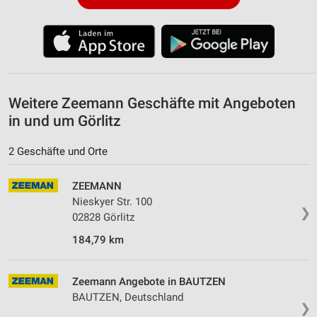
Speichern von oder Zugriff auf Informationen
auf einem Endgerät
Verwendung reduzierter Daten zur Auswahl von
Werbeanzeigen
Erstellung von Profilen für personalisierte
Werbung
Weitere Zeemann Geschäfte mit Angeboten
in und um Görlitz
Verwendung von Profilen zur Auswahl
personalisierter Werbung
2 Geschäfte und Orte
Erstellung von Profilen zur Personalisierung
von Inhalten
ZEEMANN
Nieskyer Str. 100
Verwendung von Profilen zur Auswahl
❯
02828 Görlitz
personalisierter Inhalte
184,79 km
Messung der Werbeleistung
Messung der Performance von Inhalten
Zeemann Angebote in BAUTZEN
BAUTZEN, Deutschland
❯
Analyse von Zielgruppen durch Statistiken oder