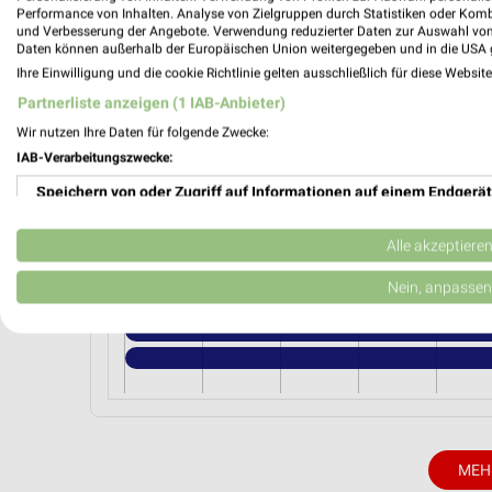
NKD Bernau
Performance von Inhalten. Analyse von Zielgruppen durch Statistiken oder Kom
Bürgermeisterstr. 5
und Verbesserung der Angebote. Verwendung reduzierter Daten zur Auswahl von
Daten können außerhalb der Europäischen Union weitergegeben und in die USA 
16321 Bernau
Ihre Einwilligung und die cookie Richtlinie gelten ausschließlich für diese Websit
Heute 08:30 - 18:30 Uhr |
Geschlossen
Partnerliste anzeigen (1 IAB-Anbieter)
21,54 km • Angebote: 2 Prospekte
Wir nutzen Ihre Daten für folgende Zwecke:
IAB-Verarbeitungszwecke:
Speichern von oder Zugriff auf Informationen auf einem Endgerät
Angebote-Kalender für NKD in Berna
Verwendung reduzierter Daten zur Auswahl von Werbeanzeigen
Alle akzeptiere
Aug.
Erstellung von Profilen für personalisierte Werbung
Nein, anpassen
03
Mo
04
Di
05
Mi
06
Do
07
F
Verwendung von Profilen zur Auswahl personalisierter Werbung
Erstellung von Profilen zur Personalisierung von Inhalten
Verwendung von Profilen zur Auswahl personalisierter Inhalte
Messung der Werbeleistung
MEH