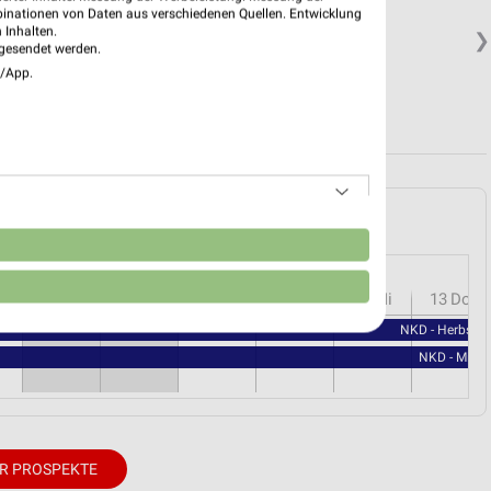
binationen von Daten aus verschiedenen Quellen. Entwicklung
 Inhalten.
❯
gesendet werden.
e/App.
u (Berlin) und Umgebung
n
r
08
Sa
09
So
10
Mo
11
Di
12
Mi
13
Do
NKD - Herbstli
NKD - Milc
R PROSPEKTE