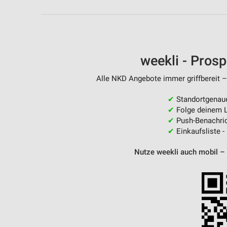
Messung der Performance von Inhalten
Analyse von Zielgruppen durch Statistiken oder Kombinationen 
Quellen
weekli - Pros
Entwicklung und Verbesserung der Angebote
Verwendung reduzierter Daten zur Auswahl von Inhalten
Alle NKD Angebote immer griffbereit –
IAB-Besonderheiten:
✔
Standortgenau
✔
Folge deinem L
Verwendung genauer Standortdaten
✔
Push-Benachric
✔
Einkaufsliste -
Geräte anhand von aktiv angeforderten Informationen identifizie
Nicht-IAB-Verarbeitungszwecke:
Nutze weekli auch mobil –
Notwendig
Performance
Funktional
Werbung