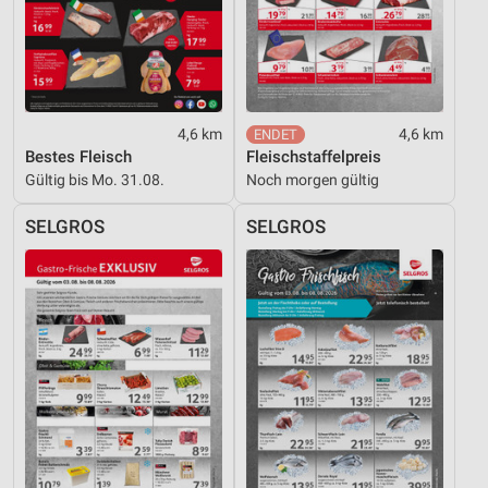
Notwendig
Performance
Funktional
4,6 km
4,6 km
Bestes Fleisch
Fleischstaffelpreis
Werbung
Gültig bis Mo. 31.08.
Noch morgen gültig
SELGROS
SELGROS