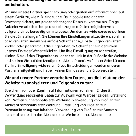
❯
beibehalten.
Heute 06:00 - 22:00 Uhr |
Öffnet in 48 Min.
Wir und unsere Partner speichern und/oder greifen auf Informationen auf
einem Gerät zu, wie z. B. eindeutige IDs in cookie und anderen
11,95 km • Angebote: 2 Prospekte
Browserspeichern, um personenbezogene Daten zu verarbeiten. Einige
Anbieter verarbeiten Ihre personenbezogenen Daten möglicherweise
aufgrund eines berechtigten Interesses. Um dem zu widersprechen, öffnen
REWE Berlin / Karow
Sie die „Einstellungen“. Sie können Ihre Einstellungen akzeptieren, ablehnen
oder verwalten, indem Sie auf die Schaltfläche „Einstellungen verwalten“
Hubertusdamm 53-59
klicken oder jederzeit auf die Fingerabdruck-Schaltfläche in der linken
13125 Berlin / Karow
unteren Ecke der Website klicken. Um Ihre Einwilligung zu widerrufen,
❯
klicken Sie auf den Fingerabdruck oder den Link in der Fußzeile der Website
Heute 07:00 - 22:00 Uhr |
Geschlossen
und klicken Sie auf den Menüpunkt „Meine Daten“. Auf dieser Seite können
Sie Ihre Einwilligung widerrufen. Diese Entscheidungen werden unseren
11,62 km • Angebote: 2 Prospekte
Partnern mitgeteilt und haben keinen Einfluss auf die Browserdaten.
Wir und unsere Partner verarbeiten Daten, um die Leistung der
Website zu analysieren und Folgendes zu tun:
Supermärkte Angebote und Prospekte für
Speichern von oder Zugriff auf Informationen auf einem Endgerät.
Verwendung reduzierter Daten zur Auswahl von Werbeanzeigen. Erstellung
Bernau (Berlin)
von Profilen für personalisierte Werbung. Verwendung von Profilen zur
Auswahl personalisierter Werbung. Erstellung von Profilen zur
14 Prospekte
Personalisierung von Inhalten. Verwendung von Profilen zur Auswahl
personalisierter Inhalte. Messung der Werbeleistung. Messung der
Performance von Inhalten. Analyse von Zielgruppen durch Statistiken oder
SELGROS
GALERIA Markthalle
Kombinationen von Daten aus verschiedenen Quellen. Entwicklung und
Verbesserung der Angebote. Verwendung reduzierter Daten zur Auswahl
Alle akzeptieren
von Inhalten.