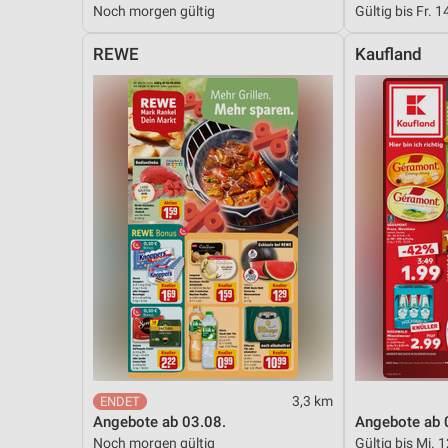
Noch morgen gültig
Gültig bis Fr. 1
Messung der Performance von Inhalten
REWE
Kaufland
Analyse von Zielgruppen durch Statistiken oder Kombinationen 
Quellen
Entwicklung und Verbesserung der Angebote
Verwendung reduzierter Daten zur Auswahl von Inhalten
IAB-Besonderheiten:
Verwendung genauer Standortdaten
Geräte anhand von aktiv angeforderten Informationen identifizie
Nicht-IAB-Verarbeitungszwecke:
Notwendig
Performance
3,3 km
Funktional
Angebote ab 03.08.
Angebote ab 
Noch morgen gültig
Gültig bis Mi. 
Werbung