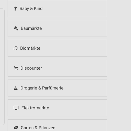
Baby & Kind
Baumärkte
14
Fr
15
Sa
16
So
17
Mo
18
Di
19
Mi
Biomärkte
Discounter
 Hot Sommer Sale
Drogerie & Parfümerie
Elektromärkte
Garten & Pflanzen