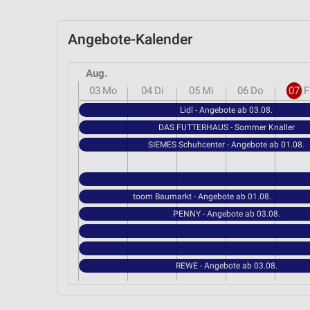
Angebote-Kalender
Aug.
03
Mo
04
Di
05
Mi
06
Do
07
F
Lidl - Angebote ab 03.08.
DAS FUTTERHAUS - Sommer Knaller
SIEMES Schuhcenter - Angebote ab 01.08.
toom Baumarkt - Angebote ab 01.08.
PENNY - Angebote ab 03.08.
REWE - Angebote ab 03.08.