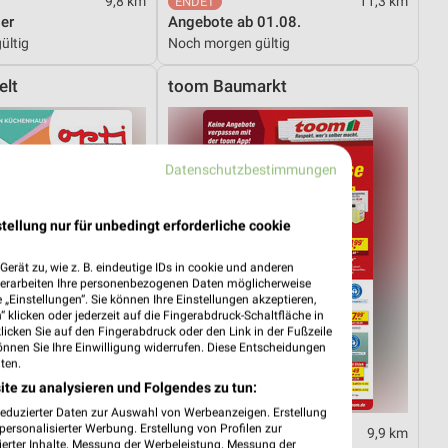
9,8 km
11,3 km
er
Angebote ab 01.08.
ültig
Noch morgen gültig
elt
toom Baumarkt
Datenschutzbestimmungen
tellung nur für unbedingt erforderliche cookie
erät zu, wie z. B. eindeutige IDs in cookie und anderen
verarbeiten Ihre personenbezogenen Daten möglicherweise
„Einstellungen“. Sie können Ihre Einstellungen akzeptieren,
 klicken oder jederzeit auf die Fingerabdruck-Schaltfläche in
klicken Sie auf den Fingerabdruck oder den Link in der Fußzeile
önnen Sie Ihre Einwilligung widerrufen. Diese Entscheidungen
ten.
ite zu analysieren und Folgendes zu tun:
reduzierter Daten zur Auswahl von Werbeanzeigen. Erstellung
ersonalisierter Werbung. Erstellung von Profilen zur
36,3 km
9,9 km
ierter Inhalte. Messung der Werbeleistung. Messung der