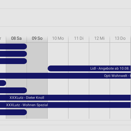
r
08
Sa
09
So
10
Mo
11
Di
12
Mi
13
Do
Lidl - Angebote ab 10.08.
Opti Wohnwelt -
XXXLutz - Dieter Knoll
XXXLutz - Wohnen Spezial