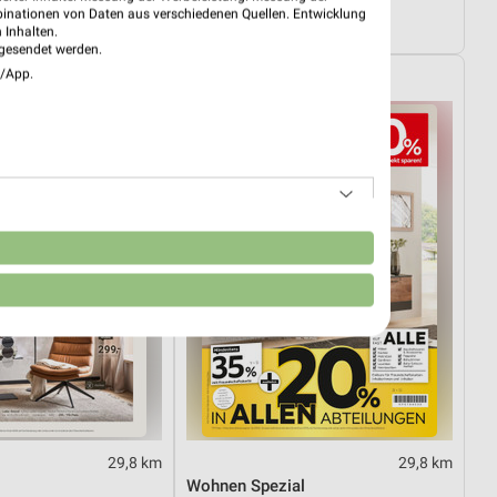
Sale
Angebote ab 01.08.
binationen von Daten aus verschiedenen Quellen. Entwicklung
29.08.
Noch heute gültig
 Inhalten.
gesendet werden.
e/App.
XXXLutz
n
29,8 km
29,8 km
Wohnen Spezial