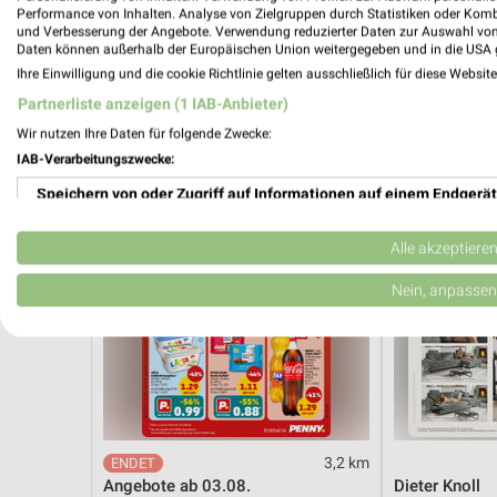
Angebote ab 10.08.
Hot Sommer 
Performance von Inhalten. Analyse von Zielgruppen durch Statistiken oder Kom
Gültig ab Mo. 10.08.
Gültig bis Sa. 
und Verbesserung der Angebote. Verwendung reduzierter Daten zur Auswahl von
Daten können außerhalb der Europäischen Union weitergegeben und in die USA 
Ihre Einwilligung und die cookie Richtlinie gelten ausschließlich für diese Websit
PENNY
XXXLutz
Partnerliste anzeigen (1 IAB-Anbieter)
Wir nutzen Ihre Daten für folgende Zwecke:
IAB-Verarbeitungszwecke:
Speichern von oder Zugriff auf Informationen auf einem Endgerät
Verwendung reduzierter Daten zur Auswahl von Werbeanzeigen
Alle akzeptiere
Erstellung von Profilen für personalisierte Werbung
Nein, anpassen
Verwendung von Profilen zur Auswahl personalisierter Werbung
Erstellung von Profilen zur Personalisierung von Inhalten
Verwendung von Profilen zur Auswahl personalisierter Inhalte
3,2 km
Messung der Werbeleistung
Angebote ab 03.08.
Dieter Knoll