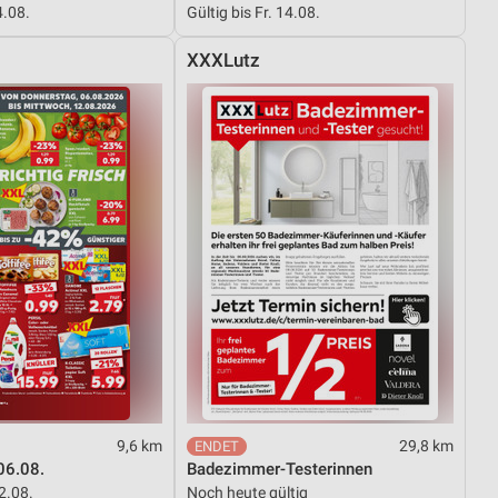
4.08.
Gültig bis Fr. 14.08.
XXXLutz
von Daten aus verschiedenen
ren
9,6 km
29,8 km
06.08.
Badezimmer-Testerinnen
12.08.
Noch heute gültig