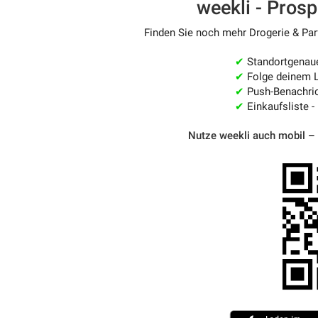
weekli - Pros
Finden Sie noch mehr Drogerie & Parf
✔
Standortgenau
✔
Folge deinem L
✔
Push-Benachric
✔
Einkaufsliste -
Nutze weekli auch mobil –