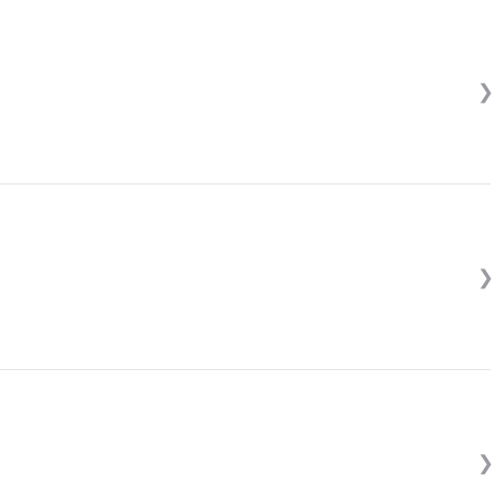
❯
❯
❯