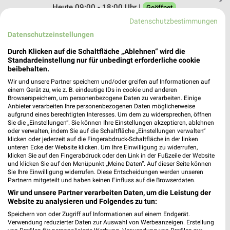
Heute 09:00 - 18:00 Uhr |
Geöffnet
Datenschutzbestimmungen
342,47 km • Angebote: 1 Prospekt
Datenschutzeinstellungen
Durch Klicken auf die Schaltfläche „Ablehnen“ wird die
Fressnapf Bad Kissingen
Standardeinstellung nur für unbedingt erforderliche cookie
Sieboldstraße 1
beibehalten.
97688 Bad Kissingen
❯
Wir und unsere Partner speichern und/oder greifen auf Informationen auf
einem Gerät zu, wie z. B. eindeutige IDs in cookie und anderen
Heute 09:00 - 18:00 Uhr |
Geöffnet
Browserspeichern, um personenbezogene Daten zu verarbeiten. Einige
Anbieter verarbeiten Ihre personenbezogenen Daten möglicherweise
345,29 km • Angebote: 1 Prospekt
aufgrund eines berechtigten Interesses. Um dem zu widersprechen, öffnen
Sie die „Einstellungen“. Sie können Ihre Einstellungen akzeptieren, ablehnen
oder verwalten, indem Sie auf die Schaltfläche „Einstellungen verwalten“
klicken oder jederzeit auf die Fingerabdruck-Schaltfläche in der linken
ZOO & Co. Wertheim
unteren Ecke der Website klicken. Um Ihre Einwilligung zu widerrufen,
Weingärtnerstr. 3
klicken Sie auf den Fingerabdruck oder den Link in der Fußzeile der Website
97877 Wertheim
und klicken Sie auf den Menüpunkt „Meine Daten“. Auf dieser Seite können
❯
Sie Ihre Einwilligung widerrufen. Diese Entscheidungen werden unseren
Heute 09:00 - 16:00 Uhr |
Geöffnet
Partnern mitgeteilt und haben keinen Einfluss auf die Browserdaten.
Wir und unsere Partner verarbeiten Daten, um die Leistung der
409,49 km • Angebote: 1 Prospekt
Website zu analysieren und Folgendes zu tun:
Speichern von oder Zugriff auf Informationen auf einem Endgerät.
Verwendung reduzierter Daten zur Auswahl von Werbeanzeigen. Erstellung
Fressnapf Bad Neustadt an der Saale