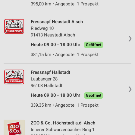
395,00 km • Angebote: 1 Prospekt
Verwendung von Profilen zur Auswahl
personalisierter Werbung
Fressnapf Neustadt Aisch
Erstellung von Profilen zur Personalisierung
von Inhalten
Riedweg 10
91413 Neustadt Aisch
❯
Verwendung von Profilen zur Auswahl
Heute 09:00 - 18:00 Uhr |
personalisierter Inhalte
Geöffnet
381,15 km • Angebote: 1 Prospekt
Messung der Werbeleistung
Messung der Performance von Inhalten
Fressnapf Hallstadt
Laubanger 28
Analyse von Zielgruppen durch Statistiken oder
96103 Hallstadt
Kombinationen von Daten aus verschiedenen
❯
Quellen
Heute 09:00 - 18:00 Uhr |
Geöffnet
Entwicklung und Verbesserung der Angebote
339,35 km • Angebote: 1 Prospekt
Verwendung reduzierter Daten zur Auswahl von
Inhalten
ZOO & Co. Höchstadt a.d. Aisch
Innerer Schwarzenbacher Ring 1
IAB-Besonderheiten: