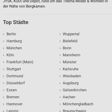
JYSK, KODi und Depot, rund um das Thema Möbel & Wohnen in
der Nähe von Bergkamen.
Top Städte
›
Berlin
›
Wuppertal
›
Hamburg
›
Bielefeld
›
München
›
Bonn
›
Köln
›
Mannheim
›
Frankfurt (Main)
›
Münster
›
Stuttgart
›
Karlsruhe
›
Dortmund
›
Wiesbaden
›
Düsseldorf
›
Augsburg
›
Essen
›
Gelsenkirchen
›
Bremen
›
Aachen
›
Hannover
›
Mönchengladbach
›
Leipzig
›
Braunschweig