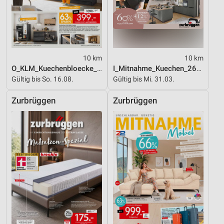
Entwicklung und Verbesserung der Angebote
Verwendung reduzierter Daten zur Auswahl von
Inhalten
10 km
10 km
IAB-Besonderheiten:
O_KLM_Kuechenbloecke_01_26_ES
I_Mitnahme_Kuechen_26_ES
Verwendung genauer Standortdaten
Gültig bis So. 16.08.
Gültig bis Mi. 31.03.
Geräte anhand von aktiv angeforderten
Zurbrüggen
Zurbrüggen
Informationen identifizieren
Nicht-IAB-Verarbeitungszwecke:
Notwendig
Performance
Funktional
Werbung