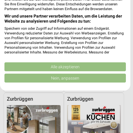
Sie Ihre Einwilligung widerrufen. Diese Entscheidungen werden unseren
Partnern mitgeteilt und haben keinen Einfluss auf die Browserdaten.
Wir und unsere Partner verarbeiten Daten, um die Leistung der
Website zu analysieren und Folgendes zu tun:
Speichern von oder Zugriff auf Informationen auf einem Endgerät.
Verwendung reduzierter Daten zur Auswahl von Werbeanzeigen. Erstellung
von Profilen für personalisierte Werbung. Verwendung von Profilen zur
Auswahl personalisierter Werbung. Erstellung von Profilen zur
Personalisierung von Inhalten. Verwendung von Profilen zur Auswahl
personalisierter Inhalte. Messung der Werbeleistung. Messung der
Performance von Inhalten. Analyse von Zielgruppen durch Statistiken oder
Kombinationen von Daten aus verschiedenen Quellen. Entwicklung und
Verbesserung der Angebote. Verwendung reduzierter Daten zur Auswahl
Alle akzeptieren
von Inhalten.
10 km
10 km
Daten können außerhalb der Europäischen Union weitergegeben und in die
Nein, anpassen
I_Ruf_Betten_01_26_ES
G08_26_Online_ES
USA gesendet werden.
Gültig bis Mo. 30.11.
Gültig bis Sa. 22.08.
Ihre Einwilligung und die cookie Richtlinie gelten ausschließlich für diese
Website/App.
Zurbrüggen
Zurbrüggen
Partnerliste anzeigen (1 IAB-Anbieter)
Wir nutzen Ihre Daten für folgende Zwecke:
IAB-Verarbeitungszwecke:
Speichern von oder Zugriff auf Informationen
auf einem Endgerät