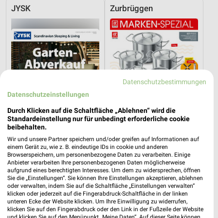
JYSK
Zurbrüggen
Datenschutzbestimmungen
Datenschutzeinstellungen
Durch Klicken auf die Schaltfläche „Ablehnen“ wird die
Standardeinstellung nur für unbedingt erforderliche cookie
beibehalten.
Wir und unsere Partner speichern und/oder greifen auf Informationen auf
einem Gerät zu, wie z. B. eindeutige IDs in cookie und anderen
0,3 km
10 km
Browserspeichern, um personenbezogene Daten zu verarbeiten. Einige
Gartenabverkauf
Marken-Spezial
Anbieter verarbeiten Ihre personenbezogenen Daten möglicherweise
aufgrund eines berechtigten Interesses. Um dem zu widersprechen, öffnen
Gültig bis Sa. 15.08.
Gültig bis Mo. 31.08.
Sie die „Einstellungen“. Sie können Ihre Einstellungen akzeptieren, ablehnen
oder verwalten, indem Sie auf die Schaltfläche „Einstellungen verwalten“
Zurbrüggen
Zurbrüggen
klicken oder jederzeit auf die Fingerabdruck-Schaltfläche in der linken
unteren Ecke der Website klicken. Um Ihre Einwilligung zu widerrufen,
klicken Sie auf den Fingerabdruck oder den Link in der Fußzeile der Website
und klicken Sie auf den Menüpunkt „Meine Daten“. Auf dieser Seite können