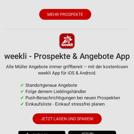
Verwendung von Profilen zur Auswahl
MEHR PROSPEKTE
personalisierter Werbung
Erstellung von Profilen zur Personalisierung
von Inhalten
Verwendung von Profilen zur Auswahl
personalisierter Inhalte
weekli - Prospekte & Angebote App
Messung der Werbeleistung
Alle Müller Angebote immer griffbereit – mit der kostenlosen
weekli App für iOS & Android.
Messung der Performance von Inhalten
✔
Standortgenaue Angebote
Analyse von Zielgruppen durch Statistiken oder
✔
Folge deinem Lieblingshändler
Kombinationen von Daten aus verschiedenen
Quellen
✔
Push-Benachrichtigungen bei neuen Prospekten
✔
Einkaufsliste - Einkauf stressfrei planen
Entwicklung und Verbesserung der Angebote
JETZT LADEN UND SPAREN!
Verwendung reduzierter Daten zur Auswahl von
Inhalten