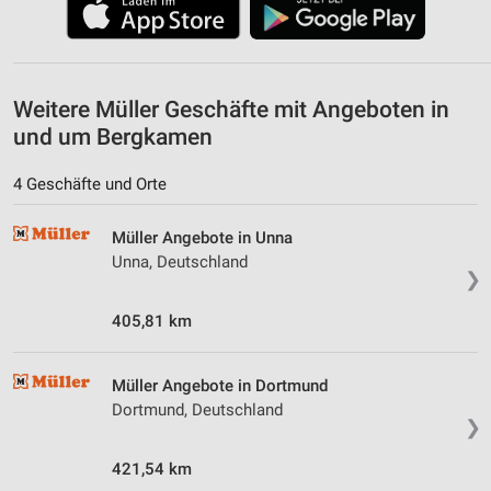
IAB-Besonderheiten:
Verwendung genauer Standortdaten
Geräte anhand von aktiv angeforderten
Weitere Müller Geschäfte mit Angeboten in
Informationen identifizieren
und um Bergkamen
Nicht-IAB-Verarbeitungszwecke:
Notwendig
4 Geschäfte und Orte
Performance
Müller Angebote in Unna
Unna, Deutschland
Funktional
❯
Werbung
405,81 km
Müller Angebote in Dortmund
Dortmund, Deutschland
❯
421,54 km