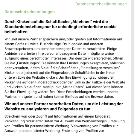
Datenschutzbestimmungen
225,19 km • Angebote: 2 Prospekte
Datenschutzeinstellungen
Durch Klicken auf die Schaltfläche „Ablehnen“ wird die
Ernsting's family Soltau
Standardeinstellung nur für unbedingt erforderliche cookie
beibehalten.
Marktstraße 31-33
29614 Soltau
Wir und unsere Partner speichern und/oder greifen auf Informationen auf
❯
einem Gerät zu, wie z. B. eindeutige IDs in cookie und anderen
Heute 09:00 - 16:00 Uhr |
Browserspeichern, um personenbezogene Daten zu verarbeiten. Einige
Geöffnet
Anbieter verarbeiten Ihre personenbezogenen Daten möglicherweise
245,36 km
aufgrund eines berechtigten Interesses. Um dem zu widersprechen, öffnen
Sie die „Einstellungen“. Sie können Ihre Einstellungen akzeptieren, ablehnen
oder verwalten, indem Sie auf die Schaltfläche „Einstellungen verwalten“
klicken oder jederzeit auf die Fingerabdruck-Schaltfläche in der linken
Apollo Soltau
unteren Ecke der Website klicken. Um Ihre Einwilligung zu widerrufen,
klicken Sie auf den Fingerabdruck oder den Link in der Fußzeile der Website
Marktstr. 25
und klicken Sie auf den Menüpunkt „Meine Daten“. Auf dieser Seite können
29614 Soltau
❯
Sie Ihre Einwilligung widerrufen. Diese Entscheidungen werden unseren
Partnern mitgeteilt und haben keinen Einfluss auf die Browserdaten.
Heute 09:00 - 14:00 Uhr |
Geschlossen
Wir und unsere Partner verarbeiten Daten, um die Leistung der
245,37 km
Website zu analysieren und Folgendes zu tun:
Speichern von oder Zugriff auf Informationen auf einem Endgerät.
Verwendung reduzierter Daten zur Auswahl von Werbeanzeigen. Erstellung
von Profilen für personalisierte Werbung. Verwendung von Profilen zur
Tchibo Filiale mit Kaffee Bar Soltau
Auswahl personalisierter Werbung. Erstellung von Profilen zur
Marktstrasse 18