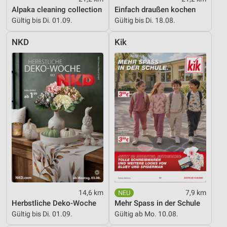
Alpaka cleaning collection
Einfach draußen kochen
Geräte anhand von aktiv angeforderten
Gültig bis Di. 01.09.
Gültig bis Di. 18.08.
Informationen identifizieren
NKD
Kik
Nicht-IAB-Verarbeitungszwecke:
Notwendig
Performance
Funktional
Werbung
14,6 km
7,9 km
Herbstliche Deko-Woche
Mehr Spass in der Schule
Gültig bis Di. 01.09.
Gültig ab Mo. 10.08.