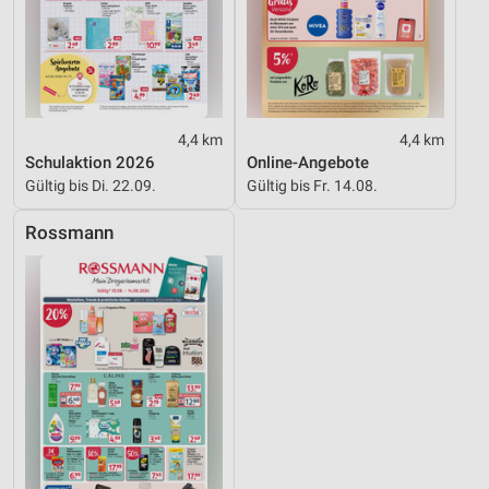
auf einem Endgerät
Verwendung reduzierter Daten zur Auswahl von
Werbeanzeigen
Erstellung von Profilen für personalisierte
Werbung
4,4 km
4,4 km
Schulaktion 2026
Online-Angebote
Verwendung von Profilen zur Auswahl
Gültig bis Di. 22.09.
Gültig bis Fr. 14.08.
personalisierter Werbung
Rossmann
Erstellung von Profilen zur Personalisierung
von Inhalten
Verwendung von Profilen zur Auswahl
personalisierter Inhalte
Messung der Werbeleistung
Messung der Performance von Inhalten
Analyse von Zielgruppen durch Statistiken oder
Kombinationen von Daten aus verschiedenen