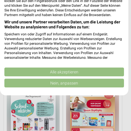
klicken Sie auf den Fingerabdruck oder den Link in der Fußzeile der Website
und klicken Sie auf den Menüpunkt „Meine Daten“. Auf dieser Seite können
dm Angebote in Bad Doberan
Sie Ihre Einwilligung widerrufen. Diese Entscheidungen werden unseren
Partnern mitgeteilt und haben keinen Einfluss auf die Browserdaten.
Bad Doberan, Deutschland
❯
Wir und unsere Partner verarbeiten Daten, um die Leistung der
Website zu analysieren und Folgendes zu tun:
202,34 km
Speichern von oder Zugriff auf Informationen auf einem Endgerät.
Verwendung reduzierter Daten zur Auswahl von Werbeanzeigen. Erstellung
von Profilen für personalisierte Werbung. Verwendung von Profilen zur
Auswahl personalisierter Werbung. Erstellung von Profilen zur
Drogerie & Parfümerie Angebote für
Personalisierung von Inhalten. Verwendung von Profilen zur Auswahl
Bentwisch und Umgebung
personalisierter Inhalte. Messung der Werbeleistung. Messung der
Performance von Inhalten. Analyse von Zielgruppen durch Statistiken oder
Kombinationen von Daten aus verschiedenen Quellen. Entwicklung und
3 Prospekte
Verbesserung der Angebote. Verwendung reduzierter Daten zur Auswahl
Alle akzeptieren
von Inhalten.
Daten können außerhalb der Europäischen Union weitergegeben und in die
Rossmann
Rossmann
Nein, anpassen
USA gesendet werden.
Ihre Einwilligung und die cookie Richtlinie gelten ausschließlich für diese
Website/App.
Partnerliste anzeigen (1 IAB-Anbieter)
Wir nutzen Ihre Daten für folgende Zwecke:
IAB-Verarbeitungszwecke:
Speichern von oder Zugriff auf Informationen