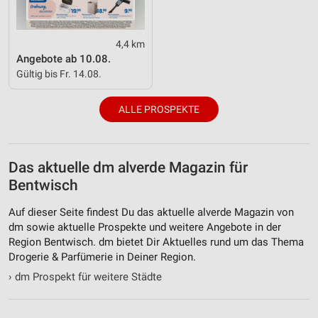
Quellen
Entwicklung und Verbesserung der Angebote
4,4 km
Angebote ab 10.08.
Verwendung reduzierter Daten zur Auswahl von
Gültig bis Fr. 14.08.
Inhalten
IAB-Besonderheiten:
ALLE PROSPEKTE
Verwendung genauer Standortdaten
Geräte anhand von aktiv angeforderten
Informationen identifizieren
Das aktuelle dm alverde Magazin für
Bentwisch
Nicht-IAB-Verarbeitungszwecke:
Notwendig
Auf dieser Seite findest Du das aktuelle alverde Magazin von
dm sowie aktuelle Prospekte und weitere Angebote in der
Performance
Region Bentwisch. dm bietet Dir Aktuelles rund um das Thema
Drogerie & Parfümerie in Deiner Region.
Funktional
›
dm Prospekt für weitere Städte
Werbung