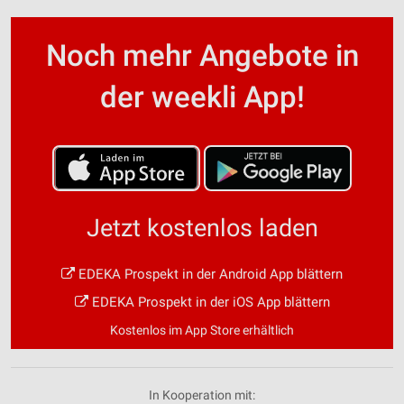
Noch mehr Angebote in
der weekli App!
Jetzt kostenlos laden
EDEKA Prospekt in der Android App blättern
EDEKA Prospekt in der iOS App blättern
Kostenlos im App Store erhältlich
In Kooperation mit: