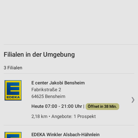
Verwendung von Profilen zur Auswahl
personalisierter Werbung
Erstellung von Profilen zur Personalisierung
von Inhalten
Verwendung von Profilen zur Auswahl
personalisierter Inhalte
Filialen in der Umgebung
Messung der Werbeleistung
3 Filialen
Messung der Performance von Inhalten
E center Jakobi Bensheim
Fabrikstraße 2
Analyse von Zielgruppen durch Statistiken oder
64625 Bensheim
Kombinationen von Daten aus verschiedenen
❯
Quellen
Heute 07:00 - 21:00 Uhr |
Öffnet in 38 Min.
Entwicklung und Verbesserung der Angebote
2,18 km • Angebote: 1 Prospekt
Verwendung reduzierter Daten zur Auswahl von
Inhalten
EDEKA Winkler Alsbach-Hähnlein