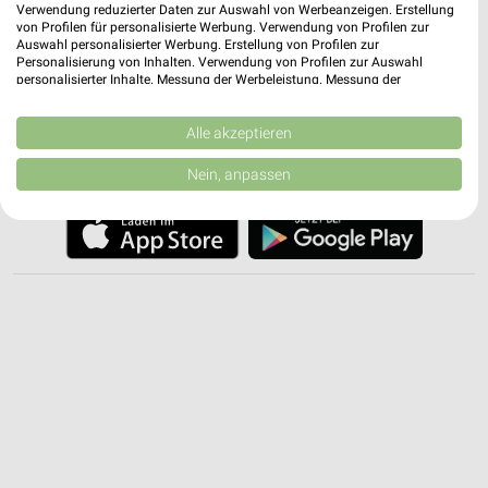
Verwendung reduzierter Daten zur Auswahl von Werbeanzeigen. Erstellung
von Profilen für personalisierte Werbung. Verwendung von Profilen zur
✔
Standortgenaue Angebote
Auswahl personalisierter Werbung. Erstellung von Profilen zur
Personalisierung von Inhalten. Verwendung von Profilen zur Auswahl
✔
Folge deinem Lieblingshändler
personalisierter Inhalte. Messung der Werbeleistung. Messung der
✔
Push-Benachrichtigungen bei neuen Prospekten
Performance von Inhalten. Analyse von Zielgruppen durch Statistiken oder
✔
Einkaufsliste - Einkauf stressfrei planen
Kombinationen von Daten aus verschiedenen Quellen. Entwicklung und
Verbesserung der Angebote. Verwendung reduzierter Daten zur Auswahl
Alle akzeptieren
von Inhalten.
JETZT LADEN UND SPAREN!
Daten können außerhalb der Europäischen Union weitergegeben und in die
Nein, anpassen
USA gesendet werden.
Ihre Einwilligung und die cookie Richtlinie gelten ausschließlich für diese
Website/App.
Partnerliste anzeigen (1 IAB-Anbieter)
Wir nutzen Ihre Daten für folgende Zwecke:
IAB-Verarbeitungszwecke:
Speichern von oder Zugriff auf Informationen
auf einem Endgerät
Verwendung reduzierter Daten zur Auswahl von
Werbeanzeigen
Erstellung von Profilen für personalisierte
Werbung