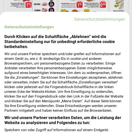
Datenschutzbestimmungen
Datenschutzeinstellungen
Durch Klicken auf die Schaltfläche „Ablehnen“ wird die
Standardeinstellung nur für unbedingt erforderliche cookie
Jetzt alle "Fleisch & Wurst" Themen entdecken!
beibehalten.
Wir und unsere Partner speichern und/oder greifen auf Informationen auf
einem Gerät zu, wie z. B. eindeutige IDs in cookie und anderen
Browserspeichern, um personenbezogene Daten zu verarbeiten. Einige
Anbieter verarbeiten Ihre personenbezogenen Daten möglicherweise
aufgrund eines berechtigten Interesses. Um dem zu widersprechen, öffnen
MEHR PROSPEKTE
Sie die „Einstellungen“. Sie können Ihre Einstellungen akzeptieren, ablehnen
oder verwalten, indem Sie auf die Schaltfläche „Einstellungen verwalten“
klicken oder jederzeit auf die Fingerabdruck-Schaltfläche in der linken
unteren Ecke der Website klicken. Um Ihre Einwilligung zu widerrufen,
klicken Sie auf den Fingerabdruck oder den Link in der Fußzeile der Website
und klicken Sie auf den Menüpunkt „Meine Daten“. Auf dieser Seite können
Sie Ihre Einwilligung widerrufen. Diese Entscheidungen werden unseren
Partnern mitgeteilt und haben keinen Einfluss auf die Browserdaten.
weekli - Prospekte & Angebote App
Wir und unsere Partner verarbeiten Daten, um die Leistung der
Website zu analysieren und Folgendes zu tun:
Alle EDEKA Angebote immer griffbereit – mit der kostenlosen
Speichern von oder Zugriff auf Informationen auf einem Endgerät.
weekli App für iOS & Android.