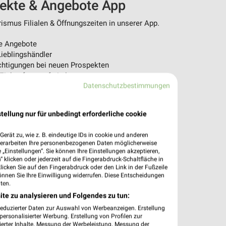
pekte & Angebote App
ismus Filialen & Öffnungszeiten in unserer App.
e Angebote
ieblingshändler
htigungen bei neuen Prospekten
 Einkauf stressfrei planen
Datenschutzbestimmungen
 App jetzt laden oder QR-Code scannen.
tellung nur für unbedingt erforderliche cookie
erät zu, wie z. B. eindeutige IDs in cookie und anderen
verarbeiten Ihre personenbezogenen Daten möglicherweise
„Einstellungen“. Sie können Ihre Einstellungen akzeptieren,
 klicken oder jederzeit auf die Fingerabdruck-Schaltfläche in
klicken Sie auf den Fingerabdruck oder den Link in der Fußzeile
önnen Sie Ihre Einwilligung widerrufen. Diese Entscheidungen
ten.
ite zu analysieren und Folgendes zu tun:
reduzierter Daten zur Auswahl von Werbeanzeigen. Erstellung
ersonalisierter Werbung. Erstellung von Profilen zur
ierter Inhalte. Messung der Werbeleistung. Messung der