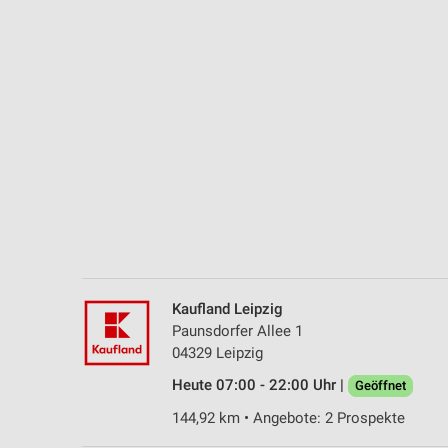
Messung der Performance von Inhalten
Analyse von Zielgruppen durch Statistiken oder Kombinationen 
Quellen
Entwicklung und Verbesserung der Angebote
Verwendung reduzierter Daten zur Auswahl von Inhalten
IAB-Besonderheiten:
Verwendung genauer Standortdaten
Geräte anhand von aktiv angeforderten Informationen identifizie
Nicht-IAB-Verarbeitungszwecke:
Kaufland Leipzig
Notwendig
Paunsdorfer Allee 1
04329 Leipzig
Performance
Heute 07:00 - 22:00 Uhr |
Geöffnet
Funktional
144,92 km • Angebote: 2 Prospekte
Werbung