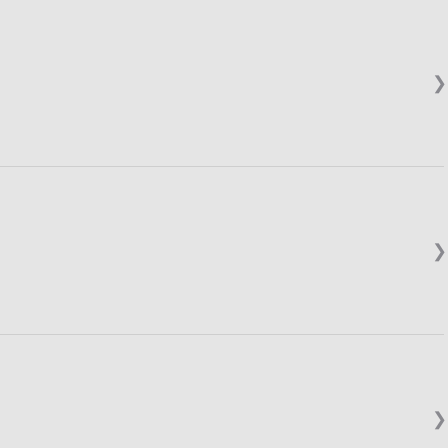
❯
❯
❯