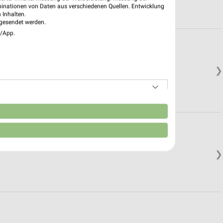
binationen von Daten aus verschiedenen Quellen. Entwicklung
 Inhalten.
gesendet werden.
e/App.
❯
n
❯