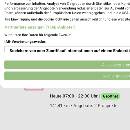
Performance von Inhalten. Analyse von Zielgruppen durch Statistiken oder Kom
und Verbesserung der Angebote. Verwendung reduzierter Daten zur Auswahl von
Daten können außerhalb der Europäischen Union weitergegeben und in die USA 
Ihre Einwilligung und die cookie Richtlinie gelten ausschließlich für diese Websit
Kaufland Grimma
Partnerliste anzeigen (1 IAB-Anbieter)
Gerichtswiesen 39
Wir nutzen Ihre Daten für folgende Zwecke:
04668 Grimma
IAB-Verarbeitungszwecke:
Heute 07:00 - 22:00 Uhr |
Geöffnet
Speichern von oder Zugriff auf Informationen auf einem Endgerät
150,96 km • Angebote: 2 Prospekte
Verwendung reduzierter Daten zur Auswahl von Werbeanzeigen
Alle akzeptiere
Kaufland Taucha
Erstellung von Profilen für personalisierte Werbung
Nein, anpassen
Portitzer Straße 34
Verwendung von Profilen zur Auswahl personalisierter Werbung
04425 Taucha
Heute 07:00 - 22:00 Uhr |
Geöffnet
Erstellung von Profilen zur Personalisierung von Inhalten
141,41 km • Angebote: 2 Prospekte
Verwendung von Profilen zur Auswahl personalisierter Inhalte
Messung der Werbeleistung