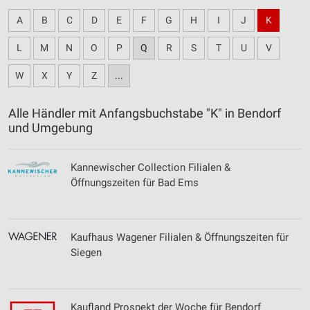
A
B
C
D
E
F
G
H
I
J
K
L
M
N
O
P
Q
R
S
T
U
V
W
X
Y
Z
...
Alle Händler mit Anfangsbuchstabe "K" in Bendorf
und Umgebung
Kannewischer Collection Filialen &
Öffnungszeiten für Bad Ems
Kaufhaus Wagener Filialen & Öffnungszeiten für
Siegen
Kaufland Prospekt der Woche für Bendorf