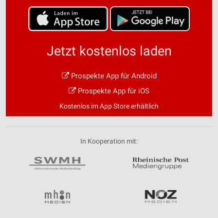
Speichern von oder Zugriff auf Informationen
auf einem Endgerät
Verwendung reduzierter Daten zur Auswahl von
Werbeanzeigen
Jetzt kostenlos laden
Erstellung von Profilen für personalisierte
Werbung
Prospekte App für Android
Prospekte App für iOS
Verwendung von Profilen zur Auswahl
personalisierter Werbung
Kostenlos im App Store erhältlich
Erstellung von Profilen zur Personalisierung
von Inhalten
In Kooperation mit:
Verwendung von Profilen zur Auswahl
personalisierter Inhalte
Messung der Werbeleistung
Messung der Performance von Inhalten
Analyse von Zielgruppen durch Statistiken oder