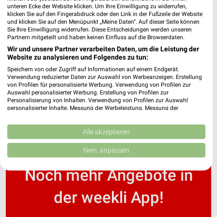
unteren Ecke der Website klicken. Um Ihre Einwilligung zu widerrufen,
klicken Sie auf den Fingerabdruck oder den Link in der Fußzeile der Website
und klicken Sie auf den Menüpunkt „Meine Daten“. Auf dieser Seite können
Kik Online Prospekt für Bendorf
Sie Ihre Einwilligung widerrufen. Diese Entscheidungen werden unseren
Partnern mitgeteilt und haben keinen Einfluss auf die Browserdaten.
Wir und unsere Partner verarbeiten Daten, um die Leistung der
Website zu analysieren und Folgendes zu tun:
Speichern von oder Zugriff auf Informationen auf einem Endgerät.
KODi Prospekte & Aktionen für Koblenz
Verwendung reduzierter Daten zur Auswahl von Werbeanzeigen. Erstellung
von Profilen für personalisierte Werbung. Verwendung von Profilen zur
Auswahl personalisierter Werbung. Erstellung von Profilen zur
Personalisierung von Inhalten. Verwendung von Profilen zur Auswahl
personalisierter Inhalte. Messung der Werbeleistung. Messung der
Performance von Inhalten. Analyse von Zielgruppen durch Statistiken oder
Kombinationen von Daten aus verschiedenen Quellen. Entwicklung und
Verbesserung der Angebote. Verwendung reduzierter Daten zur Auswahl
Alle akzeptieren
von Inhalten.
Daten können außerhalb der Europäischen Union weitergegeben und in die
Nein, anpassen
USA gesendet werden.
Ihre Einwilligung und die cookie Richtlinie gelten ausschließlich für diese
Noch mehr Angebote in
Website/App.
Partnerliste anzeigen (1 IAB-Anbieter)
der weekli App!
Wir nutzen Ihre Daten für folgende Zwecke:
IAB-Verarbeitungszwecke: