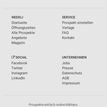
Kombinationen von Daten aus verschiedenen
Quellen
WEEKLI
SERVICE
Entwicklung und Verbesserung der Angebote
Startseite
Prospekt einstellen
Verwendung reduzierter Daten zur Auswahl von
Öffnungszeiten
Verlage
Inhalten
Alle Prospekte
FAQ
Angebote
Kontakt
IAB-Besonderheiten:
Magazin
Verwendung genauer Standortdaten
Geräte anhand von aktiv angeforderten
SOCIAL
UNTERNEHMEN
Informationen identifizieren
Facebook
Jobs
Twitter
Presse
Nicht-IAB-Verarbeitungszwecke:
Instagram
Datenschutz
Notwendig
LinkedIn
AGB
Impressum
Performance
Funktional
Prospekte einfach online blättern.
Werbung