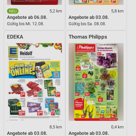
Verwendung reduzierter Daten zur Auswahl von
5,2 km
5,8 km
Inhalten
Angebote ab 06.08.
Angebote ab 03.08.
Gültig bis Mi. 12.08.
Gültig bis Sa. 08.08.
IAB-Besonderheiten:
Verwendung genauer Standortdaten
EDEKA
Thomas Philipps
Geräte anhand von aktiv angeforderten
Informationen identifizieren
Nicht-IAB-Verarbeitungszwecke:
Notwendig
Performance
Funktional
Werbung
8,5 km
0,4 km
Angebote ab 03.08.
Angebote ab 03.08.