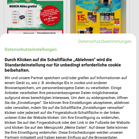
Datenschutzbestimmungen
Datenschutzeinstellungen
Durch Klicken auf die Schaltfläche „Ablehnen“ wird die
Standardeinstellung nur für unbedingt erforderliche cookie
beibehalten.
17,9 km
15,8 km
Wir und unsere Partner speichern und/oder greifen auf Informationen auf
Angebote ab 25.07.
Sommer Knaller
einem Gerät zu, wie z. B. eindeutige IDs in cookie und anderen
Gültig bis Sa. 08.08.
Gültig bis Sa. 08.08.
Browserspeichern, um personenbezogene Daten zu verarbeiten. Einige
Anbieter verarbeiten Ihre personenbezogenen Daten möglicherweise
aufgrund eines berechtigten Interesses. Um dem zu widersprechen, öffnen
Lidl
Lidl
Sie die „Einstellungen“. Sie können Ihre Einstellungen akzeptieren, ablehnen
oder verwalten, indem Sie auf die Schaltfläche „Einstellungen verwalten“
klicken oder jederzeit auf die Fingerabdruck-Schaltfläche in der linken
unteren Ecke der Website klicken. Um Ihre Einwilligung zu widerrufen,
klicken Sie auf den Fingerabdruck oder den Link in der Fußzeile der Website
und klicken Sie auf den Menüpunkt „Meine Daten“. Auf dieser Seite können
Sie Ihre Einwilligung widerrufen. Diese Entscheidungen werden unseren
Partnern mitgeteilt und haben keinen Einfluss auf die Browserdaten.