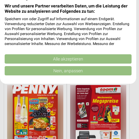
Wir und unsere Partner verarbeiten Daten, um die Leistung der
Website zu analysieren und Folgendes zu tun:
Speichern von oder Zugriff auf Informationen auf einem Endgerät.
Verwendung reduzierter Daten zur Auswahl von Werbeanzeigen. Erstellung
von Profilen für personalisierte Werbung. Verwendung von Profilen zur
Auswahl personalisierter Werbung. Erstellung von Profilen zur
Personalisierung von Inhalten. Verwendung von Profilen zur Auswahl
personalisierter Inhalte. Messung der Werbeleistung. Messung der
Performance von Inhalten. Analyse von Zielgruppen durch Statistiken oder
6,6 km
6,6 km
Kombinationen von Daten aus verschiedenen Quellen. Entwicklung und
Angebote ab 10.08.
Angebote ab 03.08.
Verbesserung der Angebote. Verwendung reduzierter Daten zur Auswahl
Alle akzeptieren
von Inhalten.
Gültig ab Mo. 10.08.
Gültig bis Sa. 08.08.
Daten können außerhalb der Europäischen Union weitergegeben und in die
Nein, anpassen
USA gesendet werden.
PENNY
toom Baumarkt
Ihre Einwilligung und die cookie Richtlinie gelten ausschließlich für diese
Website/App.
Partnerliste anzeigen (1 IAB-Anbieter)
Wir nutzen Ihre Daten für folgende Zwecke:
IAB-Verarbeitungszwecke:
Speichern von oder Zugriff auf Informationen
auf einem Endgerät
Verwendung reduzierter Daten zur Auswahl von