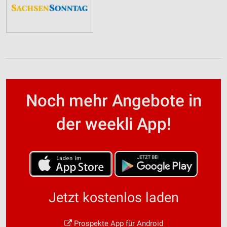
Noch mehr Angebote in
der weekli App!
Jetzt kostenlos laden
Prospekte App für Android