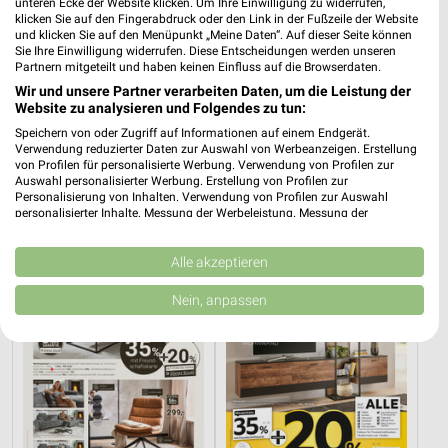
unteren Ecke der Website klicken. Um Ihre Einwilligung zu widerrufen,
klicken Sie auf den Fingerabdruck oder den Link in der Fußzeile der Website
und klicken Sie auf den Menüpunkt „Meine Daten“. Auf dieser Seite können
Sie Ihre Einwilligung widerrufen. Diese Entscheidungen werden unseren
Partnern mitgeteilt und haben keinen Einfluss auf die Browserdaten.
Wir und unsere Partner verarbeiten Daten, um die Leistung der
Website zu analysieren und Folgendes zu tun:
3,6 km
13,1 km
Speichern von oder Zugriff auf Informationen auf einem Endgerät.
Angebote ab 03.08.
Angebote ab 03.08.
Verwendung reduzierter Daten zur Auswahl von Werbeanzeigen. Erstellung
Gültig bis Sa. 08.08.
Gültig bis Sa. 08.08.
von Profilen für personalisierte Werbung. Verwendung von Profilen zur
Auswahl personalisierter Werbung. Erstellung von Profilen zur
Personalisierung von Inhalten. Verwendung von Profilen zur Auswahl
XXXLutz
XXXLutz
personalisierter Inhalte. Messung der Werbeleistung. Messung der
Performance von Inhalten. Analyse von Zielgruppen durch Statistiken oder
Kombinationen von Daten aus verschiedenen Quellen. Entwicklung und
Verbesserung der Angebote. Verwendung reduzierter Daten zur Auswahl
Alle akzeptieren
von Inhalten.
Daten können außerhalb der Europäischen Union weitergegeben und in die
Nein, anpassen
USA gesendet werden.
Ihre Einwilligung und die cookie Richtlinie gelten ausschließlich für diese
Website/App.
Partnerliste anzeigen (1 IAB-Anbieter)
Wir nutzen Ihre Daten für folgende Zwecke:
IAB-Verarbeitungszwecke: