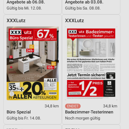
Kombinationen von Daten aus verschiedenen
Angebote ab 06.08.
Angebote ab 03.08.
Quellen
Gültig bis Mi. 12.08.
Gültig bis Sa. 08.08.
Entwicklung und Verbesserung der Angebote
XXXLutz
XXXLutz
Verwendung reduzierter Daten zur Auswahl von
Inhalten
IAB-Besonderheiten:
Verwendung genauer Standortdaten
Geräte anhand von aktiv angeforderten
Informationen identifizieren
Nicht-IAB-Verarbeitungszwecke:
Notwendig
Performance
34,8 km
34,8 km
Büro Spezial
Badezimmer-Testerinnen
Funktional
Gültig bis Fr. 14.08.
Noch morgen gültig
Werbung