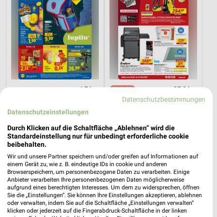
4,7 km
27,2 km
Angebote ab 03.08.
Angebote ab 01.08.
Datenschutzbestimmungen
Gültig bis Sa. 08.08.
Noch morgen gültig
Datenschutzeinstellungen
Durch Klicken auf die Schaltfläche „Ablehnen“ wird die
PENNY
EDEKA
Standardeinstellung nur für unbedingt erforderliche cookie
beibehalten.
Wir und unsere Partner speichern und/oder greifen auf Informationen auf
einem Gerät zu, wie z. B. eindeutige IDs in cookie und anderen
Browserspeichern, um personenbezogene Daten zu verarbeiten. Einige
Anbieter verarbeiten Ihre personenbezogenen Daten möglicherweise
aufgrund eines berechtigten Interesses. Um dem zu widersprechen, öffnen
Sie die „Einstellungen“. Sie können Ihre Einstellungen akzeptieren, ablehnen
oder verwalten, indem Sie auf die Schaltfläche „Einstellungen verwalten“
klicken oder jederzeit auf die Fingerabdruck-Schaltfläche in der linken