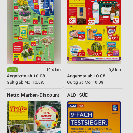
Verwendung von Profilen zur Auswahl
personalisierter Inhalte
Messung der Werbeleistung
Messung der Performance von Inhalten
Analyse von Zielgruppen durch Statistiken oder
Kombinationen von Daten aus verschiedenen
Quellen
10,4 km
0,8 km
Entwicklung und Verbesserung der Angebote
Angebote ab 10.08.
Angebote ab 10.08.
Gültig ab Mo. 10.08.
Gültig ab Mo. 10.08.
Verwendung reduzierter Daten zur Auswahl von
Inhalten
Netto Marken-Discount
ALDI SÜD
IAB-Besonderheiten:
Verwendung genauer Standortdaten
Geräte anhand von aktiv angeforderten
Informationen identifizieren