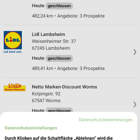
Heute
geschlossen
482,24 km • Angebote: 3 Prospekte
Lidl Lambsheim
Weisenheimer Str. 37
67245 Lambsheim
❯
Heute
geschlossen
489,41 km • Angebote: 3 Prospekte
Netto Marken-Discount Worms
Kolpingstr. 92
67547 Worms
❯
Heute
geschlossen
Datenschutzbestimmungen
479,60 km • Angebote: 3 Prospekte
Datenschutzeinstellungen
Durch Klicken auf die Schaltfläche „Ablehnen“ wird die
Netto City Ludwigshafen-Edigheim