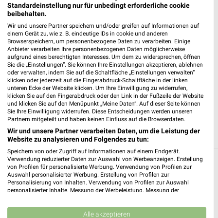
Standardeinstellung nur für unbedingt erforderliche cookie
Giselherstr. 7
beibehalten.
67069 Ludwigshafen-Edigheim
❯
Wir und unsere Partner speichern und/oder greifen auf Informationen auf
einem Gerät zu, wie z. B. eindeutige IDs in cookie und anderen
Heute
geschlossen
Browserspeichern, um personenbezogene Daten zu verarbeiten. Einige
Anbieter verarbeiten Ihre personenbezogenen Daten möglicherweise
483,06 km • Angebote: 3 Prospekte
aufgrund eines berechtigten Interesses. Um dem zu widersprechen, öffnen
Sie die „Einstellungen“. Sie können Ihre Einstellungen akzeptieren, ablehnen
oder verwalten, indem Sie auf die Schaltfläche „Einstellungen verwalten“
Netto Marken-Discount Worms-Heppenheim
klicken oder jederzeit auf die Fingerabdruck-Schaltfläche in der linken
unteren Ecke der Website klicken. Um Ihre Einwilligung zu widerrufen,
Im Gehrchen 1
klicken Sie auf den Fingerabdruck oder den Link in der Fußzeile der Website
67551 Worms-Heppenheim
und klicken Sie auf den Menüpunkt „Meine Daten“. Auf dieser Seite können
❯
Sie Ihre Einwilligung widerrufen. Diese Entscheidungen werden unseren
Heute
geschlossen
Partnern mitgeteilt und haben keinen Einfluss auf die Browserdaten.
Wir und unsere Partner verarbeiten Daten, um die Leistung der
482,81 km • Angebote: 3 Prospekte
Website zu analysieren und Folgendes zu tun:
Speichern von oder Zugriff auf Informationen auf einem Endgerät.
Verwendung reduzierter Daten zur Auswahl von Werbeanzeigen. Erstellung
Discounter Angebote und Prospekte für
von Profilen für personalisierte Werbung. Verwendung von Profilen zur
Auswahl personalisierter Werbung. Erstellung von Profilen zur
Beindersheim
Personalisierung von Inhalten. Verwendung von Profilen zur Auswahl
personalisierter Inhalte. Messung der Werbeleistung. Messung der
Performance von Inhalten. Analyse von Zielgruppen durch Statistiken oder
14 Prospekte
Kombinationen von Daten aus verschiedenen Quellen. Entwicklung und
Verbesserung der Angebote. Verwendung reduzierter Daten zur Auswahl
Alle akzeptieren