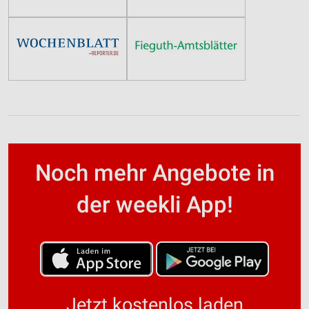
Noch mehr Angebote in
der weekli App!
Jetzt kostenlos laden