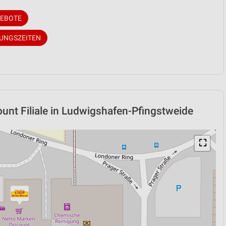
GEBOTE
NUNGSZEITEN
unt Filiale in Ludwigshafen-Pfingstweide
⛶