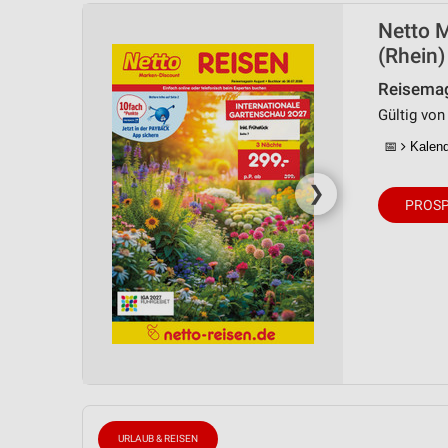
Netto 
(Rhein)
Reisemag
Gültig von 
📅
Kalende
❯
PROSP
URLAUB & REISEN