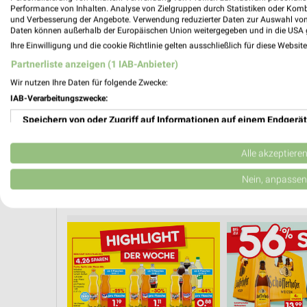
Performance von Inhalten. Analyse von Zielgruppen durch Statistiken oder Kom
PROSP
und Verbesserung der Angebote. Verwendung reduzierter Daten zur Auswahl von
❯
Daten können außerhalb der Europäischen Union weitergegeben und in die USA 
Ihre Einwilligung und die cookie Richtlinie gelten ausschließlich für diese Websit
Partnerliste anzeigen (1 IAB-Anbieter)
Wir nutzen Ihre Daten für folgende Zwecke:
IAB-Verarbeitungszwecke:
Speichern von oder Zugriff auf Informationen auf einem Endgerät
Verwendung reduzierter Daten zur Auswahl von Werbeanzeigen
Alle akzeptiere
Erstellung von Profilen für personalisierte Werbung
Nein, anpassen
KAFFEE
GETRÄNKE
WEIN
SPIRITUOSEN
SOMMER & SONN
Verwendung von Profilen zur Auswahl personalisierter Werbung
Erstellung von Profilen zur Personalisierung von Inhalten
Verwendung von Profilen zur Auswahl personalisierter Inhalte
Messung der Werbeleistung