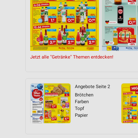
Messung der Performance von Inhalten
Analyse von Zielgruppen durch Statistiken oder Kombinationen 
Quellen
Entwicklung und Verbesserung der Angebote
Verwendung reduzierter Daten zur Auswahl von Inhalten
Jetzt alle "Getränke" Themen entdecken!
IAB-Besonderheiten:
Verwendung genauer Standortdaten
Geräte anhand von aktiv angeforderten Informationen identifizie
Angebote Seite 2
Nicht-IAB-Verarbeitungszwecke:
Brötchen
Notwendig
Farben
Topf
Performance
Papier
Funktional
Werbung