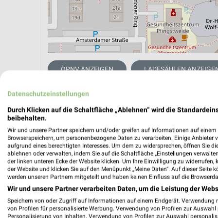
ÖPNV ANZEIGEN
LADESÄULEN ANZEIGE
Datenschutzeinstellungen
Aktuelle Angebote in dieser Filiale
Durch Klicken auf die Schaltfläche „Ablehnen“ wird die Standardeins
beibehalten.
Anzahl Prospekte: 3
Letztes Prospektupdate: vor 3 Tagen
Wir und unsere Partner speichern und/oder greifen auf Informationen auf einem G
Browserspeichern, um personenbezogene Daten zu verarbeiten. Einige Anbieter 
aufgrund eines berechtigten Interesses. Um dem zu widersprechen, öffnen Sie die 
ablehnen oder verwalten, indem Sie auf die Schaltfläche „Einstellungen verwalten“
Netto 
der linken unteren Ecke der Website klicken. Um Ihre Einwilligung zu widerrufen, 
(Rhein)
der Website und klicken Sie auf den Menüpunkt „Meine Daten“. Auf dieser Seite k
werden unseren Partnern mitgeteilt und haben keinen Einfluss auf die Browserda
Gültig von
Wir und unsere Partner verarbeiten Daten, um die Leistung der Webs
📅
Kalende
Speichern von oder Zugriff auf Informationen auf einem Endgerät. Verwendung 
von Profilen für personalisierte Werbung. Verwendung von Profilen zur Auswahl p
Personalisierung von Inhalten. Verwendung von Profilen zur Auswahl personalis