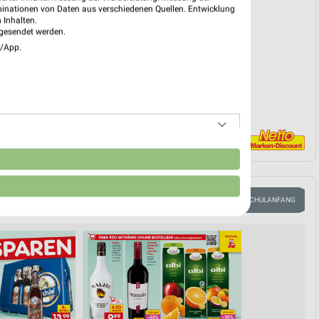
binationen von Daten aus verschiedenen Quellen. Entwicklung
EKT BLÄTTERN
 Inhalten.
gesendet werden.
e/App.
n
E
GARTEN & BALKON
WELLNESS FÜR ZUHAUSE
SCHULANFANG