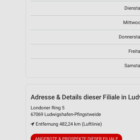
Dienst
Mittwo
Donnerst
Freit
Samst
Adresse & Details
dieser Filiale in L
Londoner Ring 5
67069 Ludwigshafen-Pfingstweide
Entfernung 482,24 km (Luftlinie)
ANGEBOTE & PROSPEKTE DIESER FILIALE