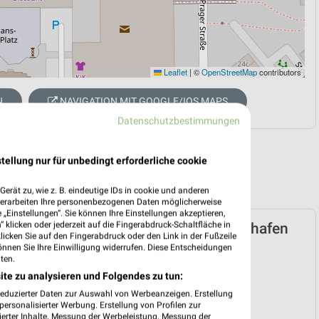
Leaflet
|
©
OpenStreetMap
contributors
N
NAVIGATION MIT GOOGLE/IOS MAPS
Datenschutzbestimmungen
tellung nur für unbedingt erforderliche cookie
erät zu, wie z. B. eindeutige IDs in cookie und anderen
verarbeiten Ihre personenbezogenen Daten möglicherweise
„Einstellungen“. Sie können Ihre Einstellungen akzeptieren,
 klicken oder jederzeit auf die Fingerabdruck-Schaltfläche in
Marken-Discount Prospekt für Ludwigshafen
klicken Sie auf den Fingerabdruck oder den Link in der Fußzeile
 ab Mo. den 10.08.
önnen Sie Ihre Einwilligung widerrufen. Diese Entscheidungen
ten.
 10. Aug. bis 15. Aug.
ite zu analysieren und Folgendes zu tun:
reintrag erstellen
reduzierter Daten zur Auswahl von Werbeanzeigen. Erstellung
ersonalisierter Werbung. Erstellung von Profilen zur
ierter Inhalte. Messung der Werbeleistung. Messung der