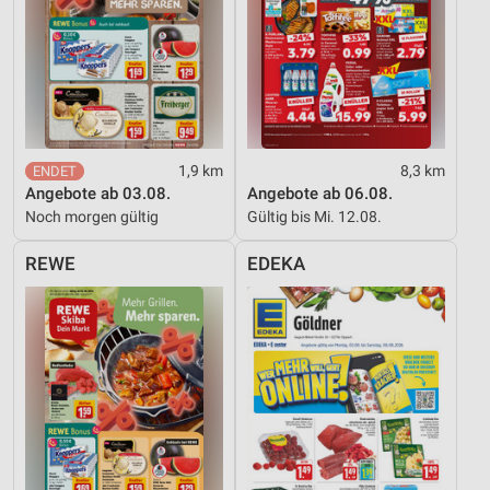
Messung der Werbeleistung
Messung der Performance von Inhalten
Analyse von Zielgruppen durch Statistiken oder
Kombinationen von Daten aus verschiedenen
Quellen
1,9 km
8,3 km
Angebote ab 03.08.
Angebote ab 06.08.
Entwicklung und Verbesserung der Angebote
Noch morgen gültig
Gültig bis Mi. 12.08.
Verwendung reduzierter Daten zur Auswahl von
REWE
EDEKA
Inhalten
IAB-Besonderheiten:
Verwendung genauer Standortdaten
Geräte anhand von aktiv angeforderten
Informationen identifizieren
Nicht-IAB-Verarbeitungszwecke:
Notwendig