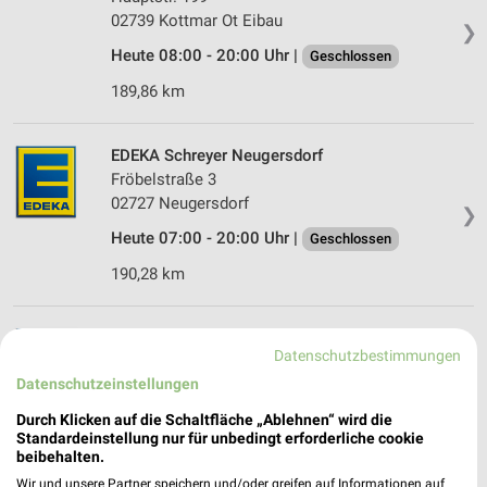
02739 Kottmar Ot Eibau
❯
Heute 08:00 - 20:00 Uhr |
Geschlossen
189,86 km
EDEKA Schreyer Neugersdorf
Fröbelstraße 3
02727 Neugersdorf
❯
Heute 07:00 - 20:00 Uhr |
Geschlossen
190,28 km
Schulze Bautzen-Oberkaina
Datenschutzbestimmungen
Am Strehlaer Wasser 4
❯
Datenschutzeinstellungen
02625 Bautzen-Oberkaina
Durch Klicken auf die Schaltfläche „Ablehnen“ wird die
167,46 km • Angebote: 1 Prospekt
Standardeinstellung nur für unbedingt erforderliche cookie
beibehalten.
EDEKA Gartenbau Wünsche GmbH Neugersdorf
Wir und unsere Partner speichern und/oder greifen auf Informationen auf