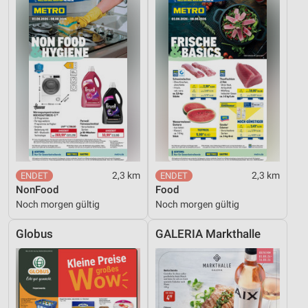
2,3 km
2,3 km
NonFood
Food
Noch morgen gültig
Noch morgen gültig
Globus
GALERIA Markthalle