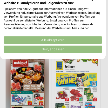
Website zu analysieren und Folgendes zu tun:
Speichern von oder Zugriff auf Informationen auf einem Endgerät.
Verwendung reduzierter Daten zur Auswahl von Werbeanzeigen. Erstellung
von Profilen für personalisierte Werbung. Verwendung von Profilen zur
Auswahl personalisierter Werbung. Erstellung von Profilen zur
Personalisierung von Inhalten. Verwendung von Profilen zur Auswahl
personalisierter Inhalte. Messung der Werbeleistung. Messung der
Performance von Inhalten. Analyse von Zielgruppen durch Statistiken oder
1,6 km
7,4 km
Kombinationen von Daten aus verschiedenen Quellen. Entwicklung und
Angebote ab 06.08.
Angebote ab 03.08.
Verbesserung der Angebote. Verwendung reduzierter Daten zur Auswahl
Alle akzeptieren
Gültig bis Mi. 12.08.
Noch morgen gültig
von Inhalten.
Daten können außerhalb der Europäischen Union weitergegeben und in die
Nein, anpassen
USA gesendet werden.
nahkauf
EDEKA
Ihre Einwilligung und die cookie Richtlinie gelten ausschließlich für diese
Website/App.
Partnerliste anzeigen (1 IAB-Anbieter)
Wir nutzen Ihre Daten für folgende Zwecke:
IAB-Verarbeitungszwecke:
Speichern von oder Zugriff auf Informationen
auf einem Endgerät
Verwendung reduzierter Daten zur Auswahl von
Werbeanzeigen