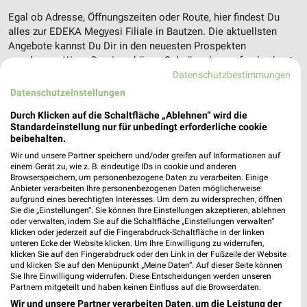
Egal ob Adresse, Öffnungszeiten oder Route, hier findest Du
alles zur EDEKA Megyesi Filiale in Bautzen. Die aktuellsten
Angebote kannst Du Dir in den neuesten Prospekten
anschauen. Wenn Du ein schönes Schnäppchen gefunden hast,
kannst Du über die Routen-Funktion den schnellsten Weg zu
Datenschutzbestimmungen
Deiner Lieblings-Filiale von EDEKA finden.
Datenschutzeinstellungen
Durch Klicken auf die Schaltfläche „Ablehnen“ wird die
Supermärkte Angebote für Bautzen und
Standardeinstellung nur für unbedingt erforderliche cookie
beibehalten.
Umgebung
Wir und unsere Partner speichern und/oder greifen auf Informationen auf
einem Gerät zu, wie z. B. eindeutige IDs in cookie und anderen
15 Prospekte
Browserspeichern, um personenbezogene Daten zu verarbeiten. Einige
Anbieter verarbeiten Ihre personenbezogenen Daten möglicherweise
Kaufland
diska
aufgrund eines berechtigten Interesses. Um dem zu widersprechen, öffnen
Sie die „Einstellungen“. Sie können Ihre Einstellungen akzeptieren, ablehnen
oder verwalten, indem Sie auf die Schaltfläche „Einstellungen verwalten“
klicken oder jederzeit auf die Fingerabdruck-Schaltfläche in der linken
unteren Ecke der Website klicken. Um Ihre Einwilligung zu widerrufen,
klicken Sie auf den Fingerabdruck oder den Link in der Fußzeile der Website
und klicken Sie auf den Menüpunkt „Meine Daten“. Auf dieser Seite können
Sie Ihre Einwilligung widerrufen. Diese Entscheidungen werden unseren
Partnern mitgeteilt und haben keinen Einfluss auf die Browserdaten.
Wir und unsere Partner verarbeiten Daten, um die Leistung der