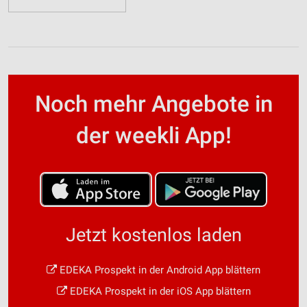
Noch mehr Angebote in
der weekli App!
Jetzt kostenlos laden
EDEKA Prospekt in der Android App blättern
EDEKA Prospekt in der iOS App blättern