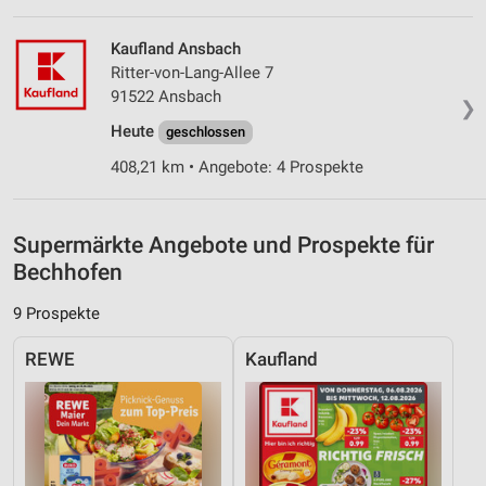
Speichern von oder Zugriff auf Informationen
auf einem Endgerät
Kaufland Ansbach
Verwendung reduzierter Daten zur Auswahl von
Ritter-von-Lang-Allee 7
Werbeanzeigen
91522 Ansbach
❯
Heute
geschlossen
Erstellung von Profilen für personalisierte
Werbung
408,21 km • Angebote: 4 Prospekte
Verwendung von Profilen zur Auswahl
personalisierter Werbung
Supermärkte Angebote und Prospekte für
Erstellung von Profilen zur Personalisierung
Bechhofen
von Inhalten
9 Prospekte
Verwendung von Profilen zur Auswahl
personalisierter Inhalte
REWE
Kaufland
Messung der Werbeleistung
Messung der Performance von Inhalten
Analyse von Zielgruppen durch Statistiken oder