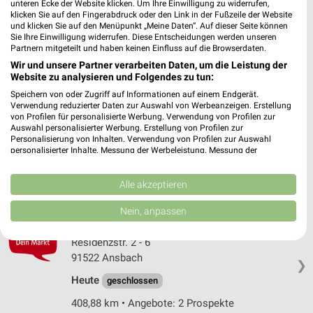
unteren Ecke der Website klicken. Um Ihre Einwilligung zu widerrufen,
Höfler Gunzenhausen
klicken Sie auf den Fingerabdruck oder den Link in der Fußzeile der Website
und klicken Sie auf den Menüpunkt „Meine Daten“. Auf dieser Seite können
Industriestraße 7a
Sie Ihre Einwilligung widerrufen. Diese Entscheidungen werden unseren
❯
91710 Gunzenhausen
Partnern mitgeteilt und haben keinen Einfluss auf die Browserdaten.
Wir und unsere Partner verarbeiten Daten, um die Leistung der
420,47 km • Angebote: 1 Prospekt
Website zu analysieren und Folgendes zu tun:
Speichern von oder Zugriff auf Informationen auf einem Endgerät.
Verwendung reduzierter Daten zur Auswahl von Werbeanzeigen. Erstellung
Dallheimer Ansbach
von Profilen für personalisierte Werbung. Verwendung von Profilen zur
Brauhausstr. 7b
Auswahl personalisierter Werbung. Erstellung von Profilen zur
Personalisierung von Inhalten. Verwendung von Profilen zur Auswahl
91522 Ansbach
❯
personalisierter Inhalte. Messung der Werbeleistung. Messung der
Performance von Inhalten. Analyse von Zielgruppen durch Statistiken oder
Heute
geschlossen
Kombinationen von Daten aus verschiedenen Quellen. Entwicklung und
Verbesserung der Angebote. Verwendung reduzierter Daten zur Auswahl
Alle akzeptieren
408,77 km • Angebote: 1 Prospekt
von Inhalten.
Daten können außerhalb der Europäischen Union weitergegeben und in die
Nein, anpassen
USA gesendet werden.
REWE Ansbach
Ihre Einwilligung und die cookie Richtlinie gelten ausschließlich für diese
Residenzstr. 2 - 6
Website/App.
91522 Ansbach
Partnerliste anzeigen (1 IAB-Anbieter)
❯
Heute
geschlossen
Wir nutzen Ihre Daten für folgende Zwecke:
IAB-Verarbeitungszwecke:
408,88 km • Angebote: 2 Prospekte