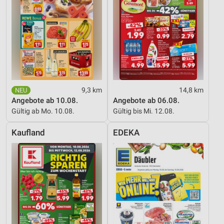
Kombinationen von Daten aus verschiedenen
Quellen
Entwicklung und Verbesserung der Angebote
Verwendung reduzierter Daten zur Auswahl von
Inhalten
IAB-Besonderheiten:
9,3 km
14,8 km
Verwendung genauer Standortdaten
Angebote ab 10.08.
Angebote ab 06.08.
Gültig ab Mo. 10.08.
Gültig bis Mi. 12.08.
Geräte anhand von aktiv angeforderten
Informationen identifizieren
Kaufland
EDEKA
Nicht-IAB-Verarbeitungszwecke:
Notwendig
Performance
Funktional
Werbung