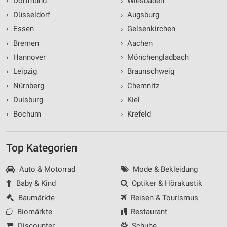
›
Dortmund
›
Wiesbaden
›
Düsseldorf
›
Augsburg
›
Essen
›
Gelsenkirchen
›
Bremen
›
Aachen
›
Hannover
›
Mönchengladbach
›
Leipzig
›
Braunschweig
›
Nürnberg
›
Chemnitz
›
Duisburg
›
Kiel
›
Bochum
›
Krefeld
Top Kategorien
Auto & Motorrad
Mode & Bekleidung
Baby & Kind
Optiker & Hörakustik
Baumärkte
Reisen & Tourismus
Biomärkte
Restaurant
Discounter
Schuhe