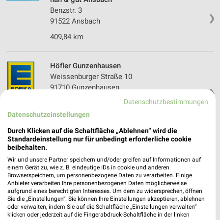
Benzstr. 3
❯
91522 Ansbach
409,84 km
Höfler Gunzenhausen
Weissenburger Straße 10
91710 Gunzenhausen
❯
Datenschutzbestimmungen
Heute
geschlossen
Datenschutzeinstellungen
422,63 km • Angebote: 1 Prospekt
Durch Klicken auf die Schaltfläche „Ablehnen“ wird die
Standardeinstellung nur für unbedingt erforderliche cookie
beibehalten.
Herter Sachsen b.Ansbach
Im Tal 1
Wir und unsere Partner speichern und/oder greifen auf Informationen auf
einem Gerät zu, wie z. B. eindeutige IDs in cookie und anderen
91623 Sachsen b.Ansbach
❯
Browserspeichern, um personenbezogene Daten zu verarbeiten. Einige
Anbieter verarbeiten Ihre personenbezogenen Daten möglicherweise
Heute
geschlossen
aufgrund eines berechtigten Interesses. Um dem zu widersprechen, öffnen
Sie die „Einstellungen“. Sie können Ihre Einstellungen akzeptieren, ablehnen
407,87 km • Angebote: 1 Prospekt
oder verwalten, indem Sie auf die Schaltfläche „Einstellungen verwalten“
klicken oder jederzeit auf die Fingerabdruck-Schaltfläche in der linken