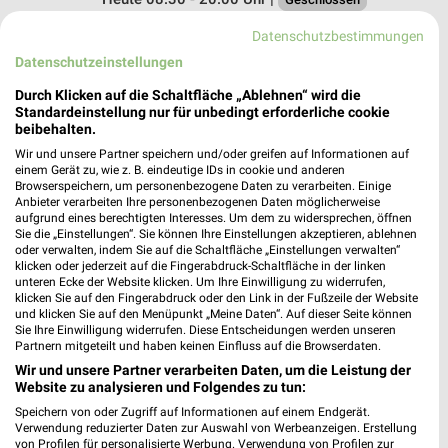
451,35 km
Datenschutzbestimmungen
Datenschutzeinstellungen
Müller Altdorf
Durch Klicken auf die Schaltfläche „Ablehnen“ wird die
Standardeinstellung nur für unbedingt erforderliche cookie
Am Aicher Feld 14
beibehalten.
84032 Altdorf
❯
Wir und unsere Partner speichern und/oder greifen auf Informationen auf
Heute 08:30 - 20:00 Uhr |
Geschlossen
einem Gerät zu, wie z. B. eindeutige IDs in cookie und anderen
Browserspeichern, um personenbezogene Daten zu verarbeiten. Einige
449,14 km • Angebote: 4 Prospekte
Anbieter verarbeiten Ihre personenbezogenen Daten möglicherweise
aufgrund eines berechtigten Interesses. Um dem zu widersprechen, öffnen
Sie die „Einstellungen“. Sie können Ihre Einstellungen akzeptieren, ablehnen
oder verwalten, indem Sie auf die Schaltfläche „Einstellungen verwalten“
dm Landshut
klicken oder jederzeit auf die Fingerabdruck-Schaltfläche in der linken
Rupprechtstraße 20
unteren Ecke der Website klicken. Um Ihre Einwilligung zu widerrufen,
klicken Sie auf den Fingerabdruck oder den Link in der Fußzeile der Website
84034 Landshut
❯
und klicken Sie auf den Menüpunkt „Meine Daten“. Auf dieser Seite können
Sie Ihre Einwilligung widerrufen. Diese Entscheidungen werden unseren
Heute 08:00 - 20:00 Uhr |
Geschlossen
Partnern mitgeteilt und haben keinen Einfluss auf die Browserdaten.
451,15 km
Wir und unsere Partner verarbeiten Daten, um die Leistung der
Website zu analysieren und Folgendes zu tun:
Speichern von oder Zugriff auf Informationen auf einem Endgerät.
Müller Landshut
Verwendung reduzierter Daten zur Auswahl von Werbeanzeigen. Erstellung
von Profilen für personalisierte Werbung. Verwendung von Profilen zur