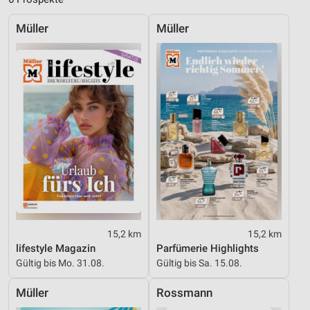
Verwendung genauer Standortdaten
Müller
Müller
Geräte anhand von aktiv angeforderten
Informationen identifizieren
Nicht-IAB-Verarbeitungszwecke:
Notwendig
Performance
Funktional
Werbung
15,2 km
15,2 km
lifestyle Magazin
Parfümerie Highlights
Gültig bis Mo. 31.08.
Gültig bis Sa. 15.08.
Müller
Rossmann