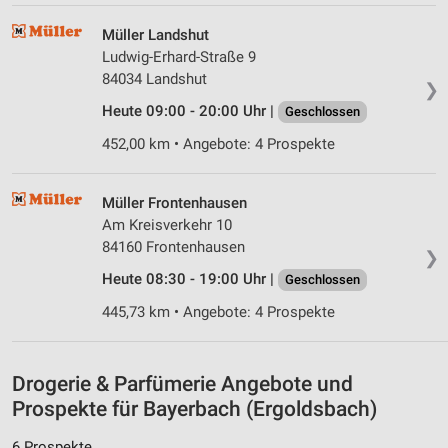
Verwendung von Profilen zur Auswahl
personalisierter Werbung
Müller Landshut
Ludwig-Erhard-Straße 9
Erstellung von Profilen zur Personalisierung
84034 Landshut
von Inhalten
❯
Heute 09:00 - 20:00 Uhr |
Geschlossen
Verwendung von Profilen zur Auswahl
452,00 km • Angebote: 4 Prospekte
personalisierter Inhalte
Messung der Werbeleistung
Müller Frontenhausen
Am Kreisverkehr 10
Messung der Performance von Inhalten
84160 Frontenhausen
❯
Analyse von Zielgruppen durch Statistiken oder
Heute 08:30 - 19:00 Uhr |
Geschlossen
Kombinationen von Daten aus verschiedenen
Quellen
445,73 km • Angebote: 4 Prospekte
Entwicklung und Verbesserung der Angebote
Drogerie & Parfümerie Angebote und
Verwendung reduzierter Daten zur Auswahl von
Inhalten
Prospekte für Bayerbach (Ergoldsbach)
IAB-Besonderheiten:
6 Prospekte