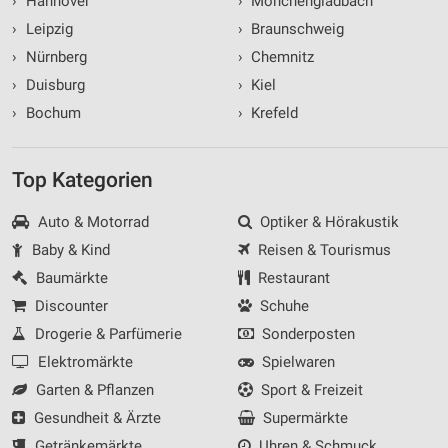
›
Hannover
›
Mönchengladbach
›
Leipzig
›
Braunschweig
›
Nürnberg
›
Chemnitz
›
Duisburg
›
Kiel
›
Bochum
›
Krefeld
Top Kategorien
Auto & Motorrad
Optiker & Hörakustik
Baby & Kind
Reisen & Tourismus
Baumärkte
Restaurant
Discounter
Schuhe
Drogerie & Parfümerie
Sonderposten
Elektromärkte
Spielwaren
Garten & Pflanzen
Sport & Freizeit
Gesundheit & Ärzte
Supermärkte
Getränkemärkte
Uhren & Schmuck