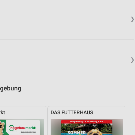
von Daten aus verschiedenen
❯
❯
ren
mgebung
kt
DAS FUTTERHAUS