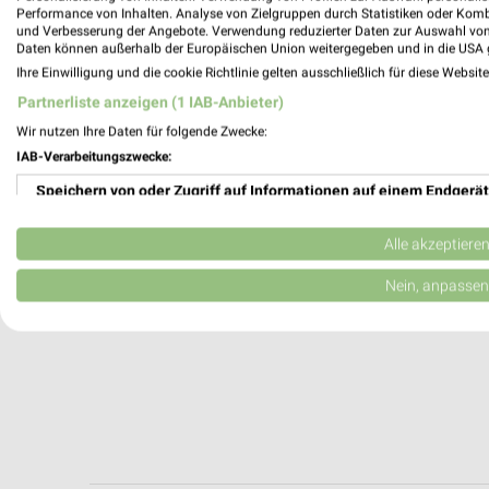
Sulingen, Deutschland
Performance von Inhalten. Analyse von Zielgruppen durch Statistiken oder Kom
und Verbesserung der Angebote. Verwendung reduzierter Daten zur Auswahl von
Daten können außerhalb der Europäischen Union weitergegeben und in die USA 
312,57 km
Ihre Einwilligung und die cookie Richtlinie gelten ausschließlich für diese Websit
Partnerliste anzeigen (1 IAB-Anbieter)
Wir nutzen Ihre Daten für folgende Zwecke:
IAB-Verarbeitungszwecke:
Speichern von oder Zugriff auf Informationen auf einem Endgerät
Verwendung reduzierter Daten zur Auswahl von Werbeanzeigen
Alle akzeptiere
Erstellung von Profilen für personalisierte Werbung
Nein, anpassen
Verwendung von Profilen zur Auswahl personalisierter Werbung
Erstellung von Profilen zur Personalisierung von Inhalten
Verwendung von Profilen zur Auswahl personalisierter Inhalte
Messung der Werbeleistung