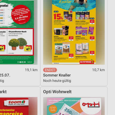
19,1 km
10,7 km
25.07.
Sommer Knaller
tig
Noch heute gültig
rkt
Opti Wohnwelt