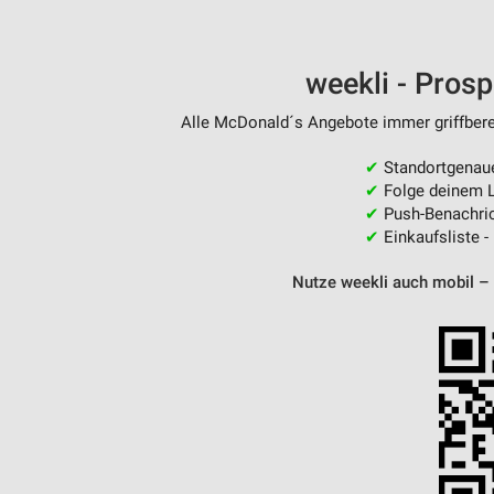
weekli - Pros
Alle McDonald´s Angebote immer griffberei
✔
Standortgenau
✔
Folge deinem L
✔
Push-Benachric
✔
Einkaufsliste -
Nutze weekli auch mobil –