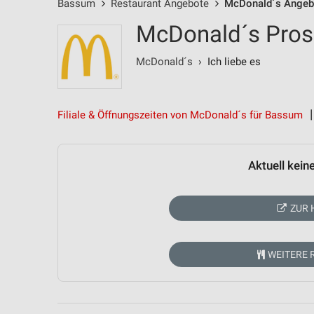
Bassum
Restaurant Angebote
McDonald´s Angeb
McDonald´s Pros
McDonald´s
› Ich liebe es
Filiale & Öffnungszeiten von McDonald´s für Bassum
Aktuell kein
ZUR 
WEITERE 