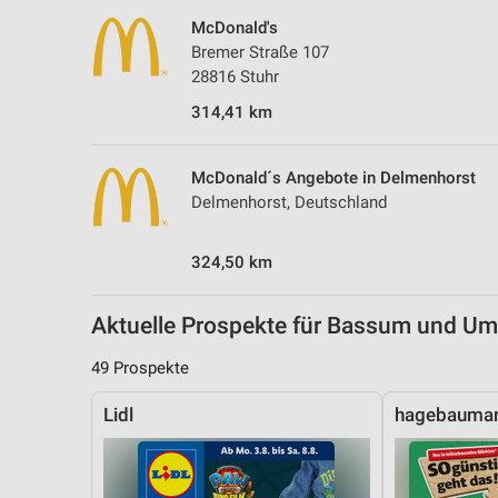
Messung der Performance von Inhalten
McDonald's
Bremer Straße 107
Analyse von Zielgruppen durch Statistiken oder Kombinationen 
28816 Stuhr
Quellen
314,41 km
Entwicklung und Verbesserung der Angebote
Verwendung reduzierter Daten zur Auswahl von Inhalten
McDonald´s Angebote in Delmenhorst
Delmenhorst, Deutschland
IAB-Besonderheiten:
Verwendung genauer Standortdaten
324,50 km
Geräte anhand von aktiv angeforderten Informationen identifizie
Aktuelle Prospekte für Bassum und U
Nicht-IAB-Verarbeitungszwecke:
Notwendig
49 Prospekte
Performance
Lidl
hagebaumar
Funktional
Werbung