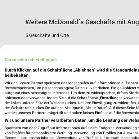
Weitere McDonald´s Geschäfte mit An
5 Geschäfte und Orte
McDonald´s Angebote in Syke
Syke, Deutschland
Datenschutzeinstellungen
Durch Klicken auf die Schaltfläche „Ablehnen“ wird die Standardeins
311,38 km
beibehalten.
Wir und unsere Partner speichern und/oder greifen auf Informationen auf einem G
Browserspeichern, um personenbezogene Daten zu verarbeiten. Einige Anbieter 
McDonald´s Angebote in Stuhr
aufgrund eines berechtigten Interesses. Um dem zu widersprechen, öffnen Sie die 
ablehnen oder verwalten, indem Sie auf die Schaltfläche „Einstellungen verwalten“
Stuhr, Deutschland
der linken unteren Ecke der Website klicken. Um Ihre Einwilligung zu widerrufen, 
der Website und klicken Sie auf den Menüpunkt „Meine Daten“. Auf dieser Seite k
werden unseren Partnern mitgeteilt und haben keinen Einfluss auf die Browserda
321,02 km
Wir und unsere Partner verarbeiten Daten, um die Leistung der Webs
Speichern von oder Zugriff auf Informationen auf einem Endgerät. Verwendung 
von Profilen für personalisierte Werbung. Verwendung von Profilen zur Auswahl p
McDonald´s Angebote in Sulingen
Personalisierung von Inhalten. Verwendung von Profilen zur Auswahl personalis