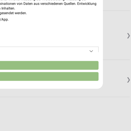
binationen von Daten aus verschiedenen Quellen. Entwicklung
 Inhalten.
gesendet werden.
e/App.
❯
n
❯