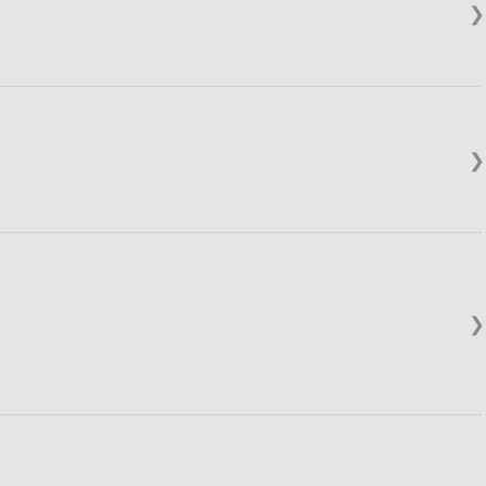
❯
❯
❯