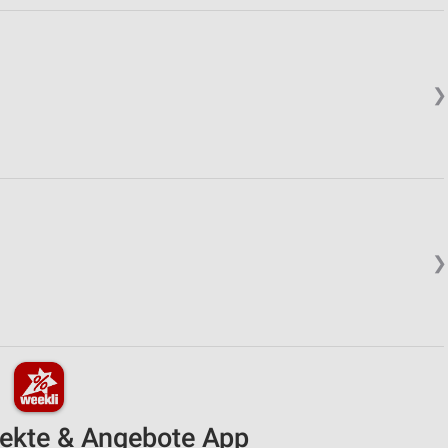
❯
❯
pekte & Angebote App