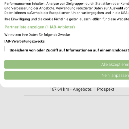
Performance von Inhalten. Analyse von Zielgruppen durch Statistiken oder Kom
und Verbesserung der Angebote. Verwendung reduzierter Daten zur Auswahl von
Daten können außerhalb der Europäischen Union weitergegeben und in die USA 
EURONICS Schneider Grimmen
Ihre Einwilligung und die cookie Richtlinie gelten ausschließlich für diese Websit
Mühlenstr. 7
Partnerliste anzeigen (1 IAB-Anbieter)
18507 Grimmen
Wir nutzen Ihre Daten für folgende Zwecke:
Heute
geschlossen
IAB-Verarbeitungszwecke:
178,70 km • Angebote: 1 Prospekt
Speichern von oder Zugriff auf Informationen auf einem Endgerät
Verwendung reduzierter Daten zur Auswahl von Werbeanzeigen
Alle akzeptiere
TV - Hifi - Mandt Inh. Iris Mandt Gnoien
Teterower Str. 23
Erstellung von Profilen für personalisierte Werbung
Nein, anpassen
17179 Gnoien
Verwendung von Profilen zur Auswahl personalisierter Werbung
167,64 km • Angebote: 1 Prospekt
Erstellung von Profilen zur Personalisierung von Inhalten
Verwendung von Profilen zur Auswahl personalisierter Inhalte
Messung der Werbeleistung