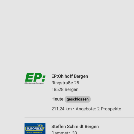
Messung der Performance von Inhalten
Analyse von Zielgruppen durch Statistiken oder Kombinationen 
Quellen
Entwicklung und Verbesserung der Angebote
Verwendung reduzierter Daten zur Auswahl von Inhalten
IAB-Besonderheiten:
Verwendung genauer Standortdaten
EP:Ohlhoff Bergen
Geräte anhand von aktiv angeforderten Informationen identifizie
Ringstraße 25
Nicht-IAB-Verarbeitungszwecke:
18528 Bergen
Notwendig
Heute
geschlossen
211,24 km • Angebote: 2 Prospekte
Performance
Funktional
Steffen Schmidt Bergen
Dammstr. 33
Werbung