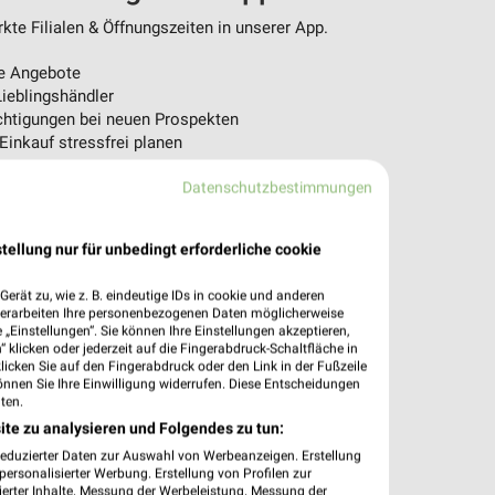
te Filialen & Öffnungszeiten in unserer App.
e Angebote
ieblingshändler
htigungen bei neuen Prospekten
 Einkauf stressfrei planen
 App jetzt laden oder QR-Code scannen.
Datenschutzbestimmungen
tellung nur für unbedingt erforderliche cookie
erät zu, wie z. B. eindeutige IDs in cookie und anderen
verarbeiten Ihre personenbezogenen Daten möglicherweise
„Einstellungen“. Sie können Ihre Einstellungen akzeptieren,
 klicken oder jederzeit auf die Fingerabdruck-Schaltfläche in
klicken Sie auf den Fingerabdruck oder den Link in der Fußzeile
önnen Sie Ihre Einwilligung widerrufen. Diese Entscheidungen
ten.
ite zu analysieren und Folgendes zu tun:
reduzierter Daten zur Auswahl von Werbeanzeigen. Erstellung
ersonalisierter Werbung. Erstellung von Profilen zur
ierter Inhalte. Messung der Werbeleistung. Messung der