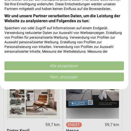
Sie Ihre Einwilligung widerrufen. Diese Entscheidungen werden unseren
Partnern mitgeteilt und haben keinen Einfluss auf die Browserdaten.
8,2 km
59,7 km
Wir und unsere Partner verarbeiten Daten, um die Leistung der
Angebote ab 03.08.
Wohnen Spezial
Website zu analysieren und Folgendes zu tun:
Noch heute gültig
Gültig bis Fr. 14.08.
Speichern von oder Zugriff auf Informationen auf einem Endgerät.
Verwendung reduzierter Daten zur Auswahl von Werbeanzeigen. Erstellung
XXXLutz
XXXLutz
von Profilen für personalisierte Werbung. Verwendung von Profilen zur
Auswahl personalisierter Werbung. Erstellung von Profilen zur
Personalisierung von Inhalten. Verwendung von Profilen zur Auswahl
personalisierter Inhalte. Messung der Werbeleistung. Messung der
Performance von Inhalten. Analyse von Zielgruppen durch Statistiken oder
Kombinationen von Daten aus verschiedenen Quellen. Entwicklung und
Verbesserung der Angebote. Verwendung reduzierter Daten zur Auswahl
Alle akzeptieren
von Inhalten.
Daten können außerhalb der Europäischen Union weitergegeben und in die
Nein, anpassen
USA gesendet werden.
Ihre Einwilligung und die cookie Richtlinie gelten ausschließlich für diese
Website/App.
Partnerliste anzeigen (1 IAB-Anbieter)
Wir nutzen Ihre Daten für folgende Zwecke:
IAB-Verarbeitungszwecke:
Speichern von oder Zugriff auf Informationen
59,7 km
59,7 km
auf einem Endgerät
Dieter Knoll
Hesse