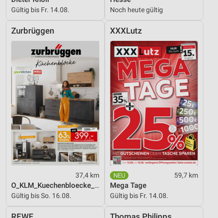
Gültig bis Fr. 14.08.
Noch heute gültig
Verwendung reduzierter Daten zur Auswahl von
Werbeanzeigen
Zurbrüggen
XXXLutz
Erstellung von Profilen für personalisierte
Werbung
Verwendung von Profilen zur Auswahl
personalisierter Werbung
Erstellung von Profilen zur Personalisierung
von Inhalten
Verwendung von Profilen zur Auswahl
personalisierter Inhalte
Messung der Werbeleistung
Messung der Performance von Inhalten
37,4 km
59,7 km
O_KLM_Kuechenbloecke_01_26_ES
Mega Tage
Analyse von Zielgruppen durch Statistiken oder
Gültig bis So. 16.08.
Gültig bis Fr. 14.08.
Kombinationen von Daten aus verschiedenen
Quellen
REWE
Thomas Philipps