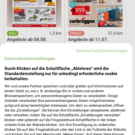
1,3 km
37,4 km
Angebote ab 08.08.
Angebote ab 11.07.
Gültig bis Fr. 14.08.
Noch heute gültig
Datenschutzbestimmungen
Datenschutzeinstellungen
PENNY
XXXLutz
Durch Klicken auf die Schaltfläche „Ablehnen“ wird die
Standardeinstellung nur für unbedingt erforderliche cookie
beibehalten.
Wir und unsere Partner speichern und/oder greifen auf Informationen auf
einem Gerät zu, wie z. B. eindeutige IDs in cookie und anderen
Browserspeichern, um personenbezogene Daten zu verarbeiten. Einige
Anbieter verarbeiten Ihre personenbezogenen Daten möglicherweise
aufgrund eines berechtigten Interesses. Um dem zu widersprechen, öffnen
Sie die „Einstellungen“. Sie können Ihre Einstellungen akzeptieren, ablehnen
oder verwalten, indem Sie auf die Schaltfläche „Einstellungen verwalten“
klicken oder jederzeit auf die Fingerabdruck-Schaltfläche in der linken
unteren Ecke der Website klicken. Um Ihre Einwilligung zu widerrufen,
klicken Sie auf den Fingerabdruck oder den Link in der Fußzeile der Website
und klicken Sie auf den Menüpunkt „Meine Daten“. Auf dieser Seite können