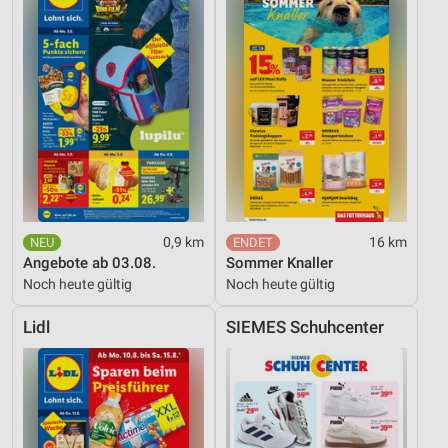
0,9 km
16 km
Angebote ab 03.08.
Sommer Knaller
Noch heute gültig
Noch heute gültig
Lidl
SIEMES Schuhcenter