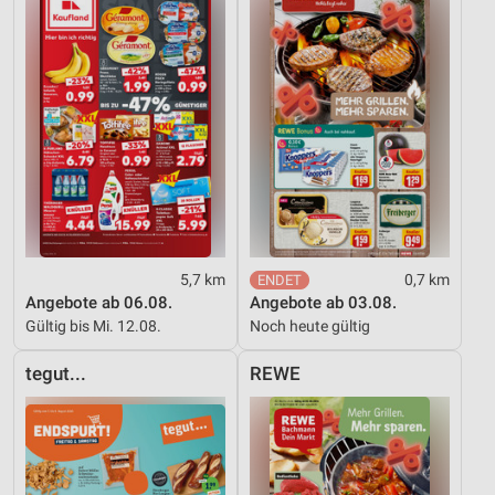
Quellen
Entwicklung und Verbesserung der Angebote
Verwendung reduzierter Daten zur Auswahl von
Inhalten
IAB-Besonderheiten:
Verwendung genauer Standortdaten
Geräte anhand von aktiv angeforderten
Informationen identifizieren
5,7 km
0,7 km
Nicht-IAB-Verarbeitungszwecke:
Angebote ab 06.08.
Angebote ab 03.08.
Gültig bis Mi. 12.08.
Noch heute gültig
Notwendig
tegut...
REWE
Performance
Funktional
Werbung