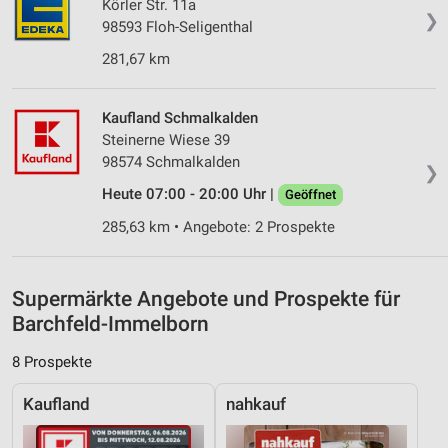
Körler Str. 11a
auf einem Endgerät
❯
98593 Floh-Seligenthal
Verwendung reduzierter Daten zur Auswahl von
281,67 km
Werbeanzeigen
Erstellung von Profilen für personalisierte
Kaufland Schmalkalden
Werbung
Steinerne Wiese 39
98574 Schmalkalden
❯
Verwendung von Profilen zur Auswahl
personalisierter Werbung
Heute 07:00 - 20:00 Uhr |
Geöffnet
285,63 km • Angebote: 2 Prospekte
Erstellung von Profilen zur Personalisierung
von Inhalten
Verwendung von Profilen zur Auswahl
Supermärkte Angebote und Prospekte für
personalisierter Inhalte
Barchfeld-Immelborn
Messung der Werbeleistung
8 Prospekte
Messung der Performance von Inhalten
Kaufland
nahkauf
Analyse von Zielgruppen durch Statistiken oder
Kombinationen von Daten aus verschiedenen