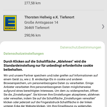
277,58 km
Thorsten Hellwig e.K. Tiefenort
Große Amtsgasse 14
❯
36469 Tiefenort
290,96 km
Datenschutzbestimmungen
REWE Ruhla
Datenschutzeinstellungen
Carl-Gareis-Str. 22
99842 Ruhla
Durch Klicken auf die Schaltfläche „Ablehnen“ wird die
❯
Standardeinstellung nur für unbedingt erforderliche cookie
Heute 06:00 - 20:00 Uhr |
Geöffnet
beibehalten.
276,72 km • Angebote: 2 Prospekte
Wir und unsere Partner speichern und/oder greifen auf Informationen auf
einem Gerät zu, wie z. B. eindeutige IDs in cookie und anderen
Browserspeichern, um personenbezogene Daten zu verarbeiten. Einige
Anbieter verarbeiten Ihre personenbezogenen Daten möglicherweise
E neukauf Ralph Schleifer Stadtlengsfeld
aufgrund eines berechtigten Interesses. Um dem zu widersprechen, öffnen
Torstraße 14
Sie die „Einstellungen“. Sie können Ihre Einstellungen akzeptieren, ablehnen
oder verwalten, indem Sie auf die Schaltfläche „Einstellungen verwalten“
36457 Stadtlengsfeld
❯
klicken oder jederzeit auf die Fingerabdruck-Schaltfläche in der linken
unteren Ecke der Website klicken. Um Ihre Einwilligung zu widerrufen,