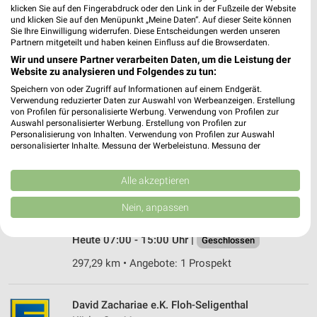
Heute 08:00 - 20:00 Uhr |
Geöffnet
klicken Sie auf den Fingerabdruck oder den Link in der Fußzeile der Website
und klicken Sie auf den Menüpunkt „Meine Daten“. Auf dieser Seite können
297,29 km
Sie Ihre Einwilligung widerrufen. Diese Entscheidungen werden unseren
Partnern mitgeteilt und haben keinen Einfluss auf die Browserdaten.
Wir und unsere Partner verarbeiten Daten, um die Leistung der
Büto Schmalkalden
Website zu analysieren und Folgendes zu tun:
Kasseler Straße 42
Speichern von oder Zugriff auf Informationen auf einem Endgerät.
98574 Schmalkalden
Verwendung reduzierter Daten zur Auswahl von Werbeanzeigen. Erstellung
❯
von Profilen für personalisierte Werbung. Verwendung von Profilen zur
Heute 07:00 - 20:00 Uhr |
Geöffnet
Auswahl personalisierter Werbung. Erstellung von Profilen zur
Personalisierung von Inhalten. Verwendung von Profilen zur Auswahl
286,90 km • Angebote: 1 Prospekt
personalisierter Inhalte. Messung der Werbeleistung. Messung der
Performance von Inhalten. Analyse von Zielgruppen durch Statistiken oder
Kombinationen von Daten aus verschiedenen Quellen. Entwicklung und
Verbesserung der Angebote. Verwendung reduzierter Daten zur Auswahl
Alle akzeptieren
nahkauf Dermbach Ot Stadtlengsfeld
von Inhalten.
Obertor 13
Daten können außerhalb der Europäischen Union weitergegeben und in die
Nein, anpassen
USA gesendet werden.
36466 Dermbach Ot Stadtlengsfeld
❯
Ihre Einwilligung und die cookie Richtlinie gelten ausschließlich für diese
Heute 07:00 - 15:00 Uhr |
Website/App.
Geschlossen
Partnerliste anzeigen (1 IAB-Anbieter)
297,29 km • Angebote: 1 Prospekt
Wir nutzen Ihre Daten für folgende Zwecke:
IAB-Verarbeitungszwecke:
David Zachariae e.K. Floh-Seligenthal
Speichern von oder Zugriff auf Informationen