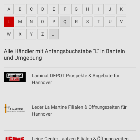
A
B
C
D
E
F
G
H
I
J
K
L
M
N
O
P
Q
R
S
T
U
V
W
X
Y
Z
...
Alle Händler mit Anfangsbuchstabe "L" in Banteln
und Umgebung
Laminat DEPOT Prospekte & Angebote für
Hannover
Leder La Martine Filialen & Öffnungszeiten für
Hannover
Leine Center Laatzen Filialen & Öffnungszeiten