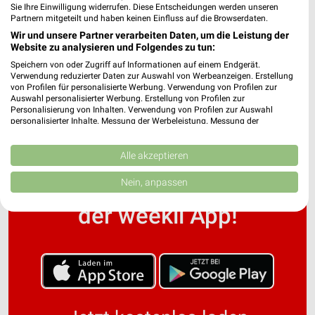
Sie Ihre Einwilligung widerrufen. Diese Entscheidungen werden unseren
Partnern mitgeteilt und haben keinen Einfluss auf die Browserdaten.
Wir und unsere Partner verarbeiten Daten, um die Leistung der
Ludwig von Kapff Filialen & Öffnungszeiten für
Website zu analysieren und Folgendes zu tun:
Hannover
Speichern von oder Zugriff auf Informationen auf einem Endgerät.
Verwendung reduzierter Daten zur Auswahl von Werbeanzeigen. Erstellung
von Profilen für personalisierte Werbung. Verwendung von Profilen zur
Auswahl personalisierter Werbung. Erstellung von Profilen zur
Personalisierung von Inhalten. Verwendung von Profilen zur Auswahl
personalisierter Inhalte. Messung der Werbeleistung. Messung der
Performance von Inhalten. Analyse von Zielgruppen durch Statistiken oder
Kombinationen von Daten aus verschiedenen Quellen. Entwicklung und
Verbesserung der Angebote. Verwendung reduzierter Daten zur Auswahl
Alle akzeptieren
von Inhalten.
Noch mehr Angebote in
Daten können außerhalb der Europäischen Union weitergegeben und in die
Nein, anpassen
USA gesendet werden.
Ihre Einwilligung und die cookie Richtlinie gelten ausschließlich für diese
der weekli App!
Website/App.
Partnerliste anzeigen (1 IAB-Anbieter)
Wir nutzen Ihre Daten für folgende Zwecke:
IAB-Verarbeitungszwecke:
Speichern von oder Zugriff auf Informationen
auf einem Endgerät