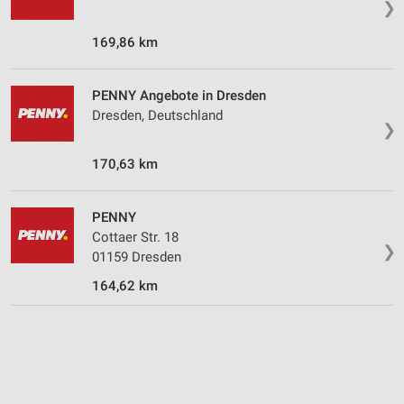
❯
Speichern von oder Zugriff auf Informationen
auf einem Endgerät
169,86 km
Verwendung reduzierter Daten zur Auswahl von
Werbeanzeigen
PENNY Angebote in Dresden
Dresden, Deutschland
❯
Erstellung von Profilen für personalisierte
Werbung
170,63 km
Verwendung von Profilen zur Auswahl
personalisierter Werbung
PENNY
Erstellung von Profilen zur Personalisierung
Cottaer Str. 18
❯
von Inhalten
01159 Dresden
164,62 km
Verwendung von Profilen zur Auswahl
personalisierter Inhalte
Messung der Werbeleistung
Messung der Performance von Inhalten