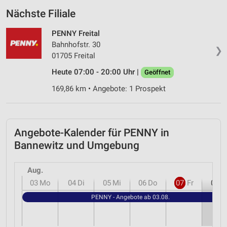
Nächste Filiale
PENNY Freital
Bahnhofstr. 30
❯
01705 Freital
Heute 07:00 - 20:00 Uhr |
Geöffnet
169,86 km • Angebote: 1 Prospekt
Angebote-Kalender für PENNY in
Bannewitz und Umgebung
Aug.
03
Mo
04
Di
05
Mi
06
Do
07
Fr
08
S
PENNY - Angebote ab 03.08.