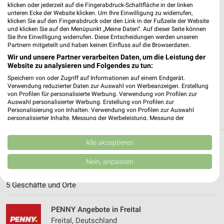
klicken oder jederzeit auf die Fingerabdruck-Schaltfläche in der linken
unteren Ecke der Website klicken. Um Ihre Einwilligung zu widerrufen,
✔
Standortgenaue Angebote
klicken Sie auf den Fingerabdruck oder den Link in der Fußzeile der Website
und klicken Sie auf den Menüpunkt „Meine Daten“. Auf dieser Seite können
✔
Folge deinem Lieblingshändler
Sie Ihre Einwilligung widerrufen. Diese Entscheidungen werden unseren
✔
Push-Benachrichtigungen bei neuen Prospekten
Partnern mitgeteilt und haben keinen Einfluss auf die Browserdaten.
✔
Einkaufsliste - Einkauf stressfrei planen
Wir und unsere Partner verarbeiten Daten, um die Leistung der
Website zu analysieren und Folgendes zu tun:
JETZT LADEN UND SPAREN!
Speichern von oder Zugriff auf Informationen auf einem Endgerät.
Verwendung reduzierter Daten zur Auswahl von Werbeanzeigen. Erstellung
von Profilen für personalisierte Werbung. Verwendung von Profilen zur
Auswahl personalisierter Werbung. Erstellung von Profilen zur
Personalisierung von Inhalten. Verwendung von Profilen zur Auswahl
personalisierter Inhalte. Messung der Werbeleistung. Messung der
Performance von Inhalten. Analyse von Zielgruppen durch Statistiken oder
Kombinationen von Daten aus verschiedenen Quellen. Entwicklung und
Verbesserung der Angebote. Verwendung reduzierter Daten zur Auswahl
Alle akzeptieren
Weitere PENNY Geschäfte mit Angeboten in
von Inhalten.
Daten können außerhalb der Europäischen Union weitergegeben und in die
Nein, anpassen
und um Bannewitz
USA gesendet werden.
Ihre Einwilligung und die cookie Richtlinie gelten ausschließlich für diese
5 Geschäfte und Orte
Website/App.
Partnerliste anzeigen (1 IAB-Anbieter)
PENNY Angebote in Freital
Wir nutzen Ihre Daten für folgende Zwecke:
Freital, Deutschland
IAB-Verarbeitungszwecke: