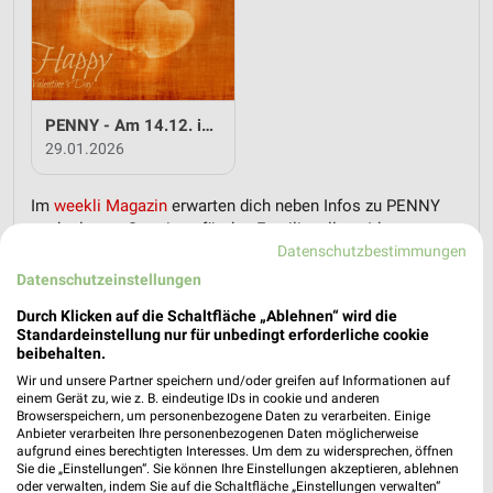
PENNY - Am 14.12. ist Valentinstag
29.01.2026
Im
weekli Magazin
erwarten dich neben Infos zu PENNY
auch clevere Spartipps für den Familienalltag, Ideen zur
Datenschutzbestimmungen
Haushaltsplanung und einfache Wege, dein Budget
nachhaltig zu entlasten.
Datenschutzeinstellungen
Durch Klicken auf die Schaltfläche „Ablehnen“ wird die
Standardeinstellung nur für unbedingt erforderliche cookie
beibehalten.
Wir und unsere Partner speichern und/oder greifen auf Informationen auf
einem Gerät zu, wie z. B. eindeutige IDs in cookie und anderen
Browserspeichern, um personenbezogene Daten zu verarbeiten. Einige
weekli - Prospekte & Angebote App
Anbieter verarbeiten Ihre personenbezogenen Daten möglicherweise
aufgrund eines berechtigten Interesses. Um dem zu widersprechen, öffnen
Alle PENNY Angebote immer griffbereit – mit der kostenlosen
Sie die „Einstellungen“. Sie können Ihre Einstellungen akzeptieren, ablehnen
oder verwalten, indem Sie auf die Schaltfläche „Einstellungen verwalten“
weekli App für iOS & Android.