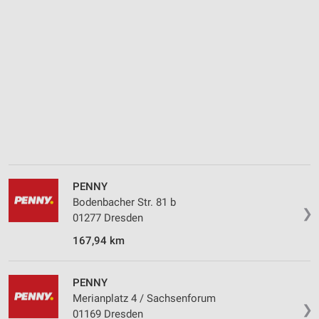
Analyse von Zielgruppen durch Statistiken oder
Kombinationen von Daten aus verschiedenen
Quellen
Entwicklung und Verbesserung der Angebote
Verwendung reduzierter Daten zur Auswahl von
Inhalten
IAB-Besonderheiten:
Verwendung genauer Standortdaten
Geräte anhand von aktiv angeforderten
PENNY
Informationen identifizieren
Bodenbacher Str. 81 b
❯
Nicht-IAB-Verarbeitungszwecke:
01277 Dresden
Notwendig
167,94 km
Performance
PENNY
Funktional
Merianplatz 4 / Sachsenforum
❯
01169 Dresden