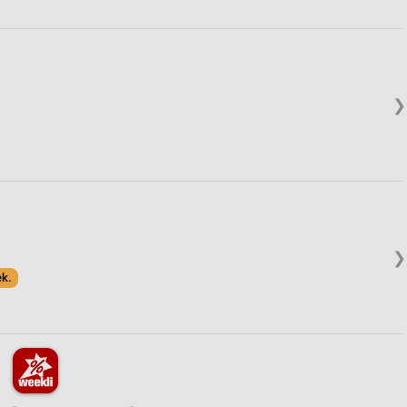
❯
❯
ek.