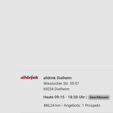
Messung der Performance von Inhalten
Analyse von Zielgruppen durch Statistiken oder Kombinationen 
Quellen
Entwicklung und Verbesserung der Angebote
Verwendung reduzierter Daten zur Auswahl von Inhalten
IAB-Besonderheiten:
Verwendung genauer Standortdaten
Geräte anhand von aktiv angeforderten Informationen identifizie
Nicht-IAB-Verarbeitungszwecke:
alldrink Dielheim
Notwendig
Wieslocher Str. 55-57
69234 Dielheim
Performance
Heute 09:15 - 18:30 Uhr |
Geschlossen
Funktional
486,24 km • Angebote: 1 Prospekt
Werbung