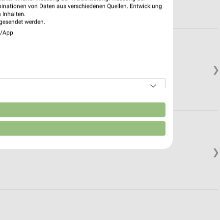
binationen von Daten aus verschiedenen Quellen. Entwicklung
 Inhalten.
gesendet werden.
e/App.
❯
n
❯