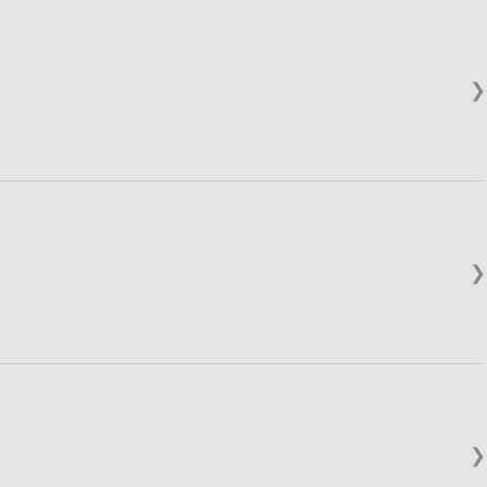
❯
❯
❯