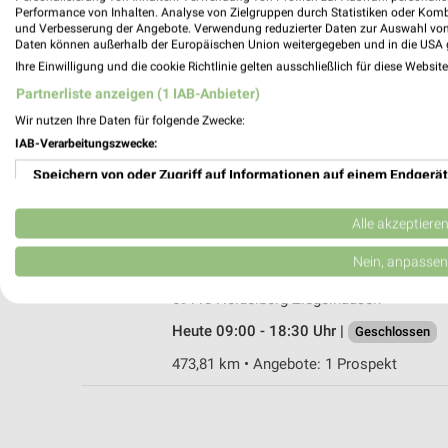
Performance von Inhalten. Analyse von Zielgruppen durch Statistiken oder Kom
und Verbesserung der Angebote. Verwendung reduzierter Daten zur Auswahl von
Daten können außerhalb der Europäischen Union weitergegeben und in die USA 
Ihre Einwilligung und die cookie Richtlinie gelten ausschließlich für diese Websit
alldrink Leimen
Partnerliste anzeigen (1 IAB-Anbieter)
Gutenbergstr. 1
Wir nutzen Ihre Daten für folgende Zwecke:
69181 Leimen
IAB-Verarbeitungszwecke:
Heute 08:30 - 18:30 Uhr |
Geschlossen
Speichern von oder Zugriff auf Informationen auf einem Endgerät
483,87 km • Angebote: 1 Prospekt
Verwendung reduzierter Daten zur Auswahl von Werbeanzeigen
Alle akzeptiere
alldrink Heidelberg-Ziegelhausen
Erstellung von Profilen für personalisierte Werbung
Nein, anpassen
Peterstaler Str. 56
Verwendung von Profilen zur Auswahl personalisierter Werbung
69118 Heidelberg-Ziegelhausen
Heute 09:00 - 18:30 Uhr |
Geschlossen
Erstellung von Profilen zur Personalisierung von Inhalten
473,81 km • Angebote: 1 Prospekt
Verwendung von Profilen zur Auswahl personalisierter Inhalte
Messung der Werbeleistung