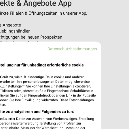
pekte & Angebote App
kte Filialen & Öffnungszeiten in unserer App.
e Angebote
ieblingshändler
htigungen bei neuen Prospekten
 Einkauf stressfrei planen
Datenschutzbestimmungen
 App jetzt laden oder QR-Code scannen.
tellung nur für unbedingt erforderliche cookie
erät zu, wie z. B. eindeutige IDs in cookie und anderen
verarbeiten Ihre personenbezogenen Daten möglicherweise
„Einstellungen“. Sie können Ihre Einstellungen akzeptieren,
 klicken oder jederzeit auf die Fingerabdruck-Schaltfläche in
klicken Sie auf den Fingerabdruck oder den Link in der Fußzeile
önnen Sie Ihre Einwilligung widerrufen. Diese Entscheidungen
ten.
ite zu analysieren und Folgendes zu tun:
reduzierter Daten zur Auswahl von Werbeanzeigen. Erstellung
ersonalisierter Werbung. Erstellung von Profilen zur
ierter Inhalte. Messung der Werbeleistung. Messung der