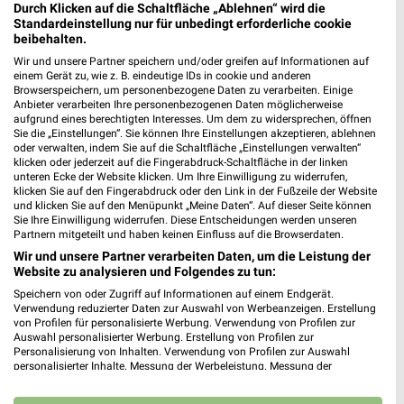
Durch Klicken auf die Schaltfläche „Ablehnen“ wird die
Standardeinstellung nur für unbedingt erforderliche cookie
beibehalten.
Wir und unsere Partner speichern und/oder greifen auf Informationen auf
einem Gerät zu, wie z. B. eindeutige IDs in cookie und anderen
Browserspeichern, um personenbezogene Daten zu verarbeiten. Einige
Anbieter verarbeiten Ihre personenbezogenen Daten möglicherweise
aufgrund eines berechtigten Interesses. Um dem zu widersprechen, öffnen
Sie die „Einstellungen“. Sie können Ihre Einstellungen akzeptieren, ablehnen
oder verwalten, indem Sie auf die Schaltfläche „Einstellungen verwalten“
klicken oder jederzeit auf die Fingerabdruck-Schaltfläche in der linken
unteren Ecke der Website klicken. Um Ihre Einwilligung zu widerrufen,
klicken Sie auf den Fingerabdruck oder den Link in der Fußzeile der Website
Adresse, Öffnungszeiten und Route für die
und klicken Sie auf den Menüpunkt „Meine Daten“. Auf dieser Seite können
Sie Ihre Einwilligung widerrufen. Diese Entscheidungen werden unseren
BayWa AG Technik Servicezentrum Eutingen
Partnern mitgeteilt und haben keinen Einfluss auf die Browserdaten.
im Gäu Filiale in Eutingen im Gäu
Wir und unsere Partner verarbeiten Daten, um die Leistung der
Website zu analysieren und Folgendes zu tun:
Egal ob Adresse, Öffnungszeiten oder Route, hier findest Du
Speichern von oder Zugriff auf Informationen auf einem Endgerät.
alles zur BayWa AG Technik Servicezentrum Eutingen im Gäu
Verwendung reduzierter Daten zur Auswahl von Werbeanzeigen. Erstellung
Filiale in Eutingen im Gäu. Die aktuellsten Angebote kannst Du
von Profilen für personalisierte Werbung. Verwendung von Profilen zur
Auswahl personalisierter Werbung. Erstellung von Profilen zur
Dir in den neuesten Prospekten anschauen. Wenn Du ein
Personalisierung von Inhalten. Verwendung von Profilen zur Auswahl
schönes Schnäppchen gefunden hast, kannst Du über die
personalisierter Inhalte. Messung der Werbeleistung. Messung der
Routen-Funktion den schnellsten Weg zu Deiner Lieblings-
Performance von Inhalten. Analyse von Zielgruppen durch Statistiken oder
Kombinationen von Daten aus verschiedenen Quellen. Entwicklung und
Filiale von BayWa finden.