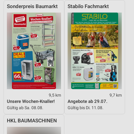
Sonderpreis Baumarkt
Stabilo Fachmarkt
Nicht-IAB-Verarbeitungszwecke:
Notwendig
Performance
Funktional
Werbung
9,5 km
9,7 km
Unsere Wochen-Knaller!
Angebote ab 29.07.
Gültig ab Sa. 08.08.
Gültig bis Di. 11.08.
HKL BAUMASCHINEN