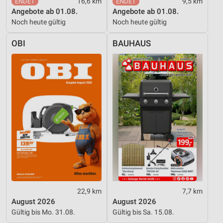
von Inhalten
16,6 km
9,5 km
Angebote ab 01.08.
Angebote ab 01.08.
Verwendung von Profilen zur Auswahl
Noch heute gültig
Noch heute gültig
personalisierter Inhalte
OBI
BAUHAUS
Messung der Werbeleistung
Messung der Performance von Inhalten
Analyse von Zielgruppen durch Statistiken oder
Kombinationen von Daten aus verschiedenen
Quellen
Entwicklung und Verbesserung der Angebote
Verwendung reduzierter Daten zur Auswahl von
Inhalten
IAB-Besonderheiten:
Verwendung genauer Standortdaten
22,9 km
7,7 km
August 2026
August 2026
Geräte anhand von aktiv angeforderten
Gültig bis Mo. 31.08.
Gültig bis Sa. 15.08.
Informationen identifizieren