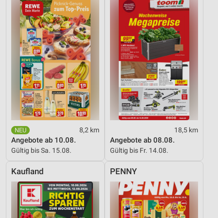
Analyse von Zielgruppen durch Statistiken oder
Kombinationen von Daten aus verschiedenen
Quellen
Entwicklung und Verbesserung der Angebote
Verwendung reduzierter Daten zur Auswahl von
Inhalten
IAB-Besonderheiten:
Verwendung genauer Standortdaten
8,2 km
18,5 km
Geräte anhand von aktiv angeforderten
Angebote ab 10.08.
Angebote ab 08.08.
Informationen identifizieren
Gültig bis Sa. 15.08.
Gültig bis Fr. 14.08.
Nicht-IAB-Verarbeitungszwecke:
Kaufland
PENNY
Notwendig
Performance
Funktional