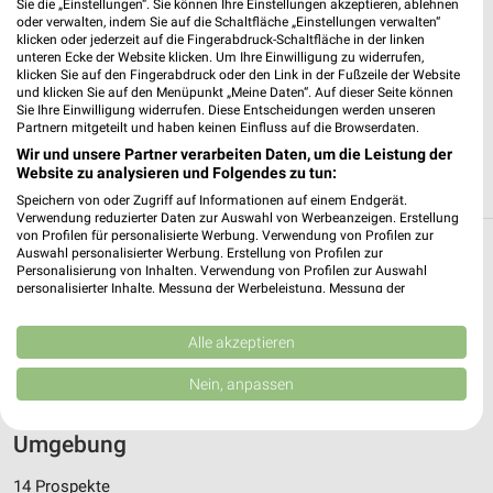
234,64 km
Sie die „Einstellungen“. Sie können Ihre Einstellungen akzeptieren, ablehnen
oder verwalten, indem Sie auf die Schaltfläche „Einstellungen verwalten“
klicken oder jederzeit auf die Fingerabdruck-Schaltfläche in der linken
unteren Ecke der Website klicken. Um Ihre Einwilligung zu widerrufen,
Outdoor Sports Outlet Borna
klicken Sie auf den Fingerabdruck oder den Link in der Fußzeile der Website
Gerhart-Hauptmann-Straße 2
und klicken Sie auf den Menüpunkt „Meine Daten“. Auf dieser Seite können
Sie Ihre Einwilligung widerrufen. Diese Entscheidungen werden unseren
04552 Borna
❯
Partnern mitgeteilt und haben keinen Einfluss auf die Browserdaten.
Heute
geschlossen
Wir und unsere Partner verarbeiten Daten, um die Leistung der
Website zu analysieren und Folgendes zu tun:
166,38 km
Speichern von oder Zugriff auf Informationen auf einem Endgerät.
Verwendung reduzierter Daten zur Auswahl von Werbeanzeigen. Erstellung
von Profilen für personalisierte Werbung. Verwendung von Profilen zur
Filialen zum Thema Sport & Freizeit in
Auswahl personalisierter Werbung. Erstellung von Profilen zur
Personalisierung von Inhalten. Verwendung von Profilen zur Auswahl
Balgstädt
personalisierter Inhalte. Messung der Werbeleistung. Messung der
Performance von Inhalten. Analyse von Zielgruppen durch Statistiken oder
In der Kategorie Sport & Freizeit findest Du aktuelle Filialen und
Kombinationen von Daten aus verschiedenen Quellen. Entwicklung und
Verbesserung der Angebote. Verwendung reduzierter Daten zur Auswahl
Alle akzeptieren
Öffnungszeiten von z.B. Decathlon, SportScheck und Sport 2000
von Inhalten.
in der Umgebung vom Balgstädt.
Daten können außerhalb der Europäischen Union weitergegeben und in die
Nein, anpassen
USA gesendet werden.
Aktuelle Prospekte für Balgstädt und
Ihre Einwilligung und die cookie Richtlinie gelten ausschließlich für diese
Website/App.
Umgebung
Partnerliste anzeigen (1 IAB-Anbieter)
14 Prospekte