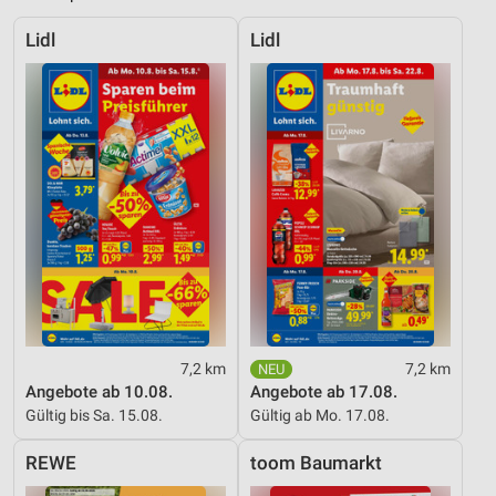
Wir nutzen Ihre Daten für folgende Zwecke:
IAB-Verarbeitungszwecke:
Lidl
Lidl
Speichern von oder Zugriff auf Informationen
auf einem Endgerät
Verwendung reduzierter Daten zur Auswahl von
Werbeanzeigen
Erstellung von Profilen für personalisierte
Werbung
Verwendung von Profilen zur Auswahl
personalisierter Werbung
Erstellung von Profilen zur Personalisierung
von Inhalten
7,2 km
7,2 km
Verwendung von Profilen zur Auswahl
Angebote ab 10.08.
Angebote ab 17.08.
personalisierter Inhalte
Gültig bis Sa. 15.08.
Gültig ab Mo. 17.08.
Messung der Werbeleistung
REWE
toom Baumarkt
Messung der Performance von Inhalten