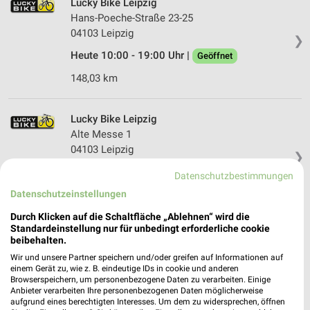
Lucky Bike Leipzig
Hans-Poeche-Straße 23-25
04103 Leipzig
❯
Heute 10:00 - 19:00 Uhr |
Geöffnet
148,03 km
Lucky Bike Leipzig
Alte Messe 1
04103 Leipzig
❯
Heute 10:00 - 19:00 Uhr |
Geöffnet
Datenschutzbestimmungen
Datenschutzeinstellungen
150,10 km
Durch Klicken auf die Schaltfläche „Ablehnen“ wird die
Standardeinstellung nur für unbedingt erforderliche cookie
Lucky Bike Erfurt
beibehalten.
Paul-Schäfer-Straße 99
Wir und unsere Partner speichern und/oder greifen auf Informationen auf
99086 Erfurt
einem Gerät zu, wie z. B. eindeutige IDs in cookie und anderen
❯
Browserspeichern, um personenbezogene Daten zu verarbeiten. Einige
Heute 10:00 - 19:00 Uhr |
Geöffnet
Anbieter verarbeiten Ihre personenbezogenen Daten möglicherweise
aufgrund eines berechtigten Interesses. Um dem zu widersprechen, öffnen