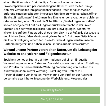
Discounter Angebote und Prospekte für
einem Gerät zu, wie z. B. eindeutige IDs in cookie und anderen
Baesweiler
Browserspeichern, um personenbezogene Daten zu verarbeiten. Einige
Anbieter verarbeiten Ihre personenbezogenen Daten möglicherweise
aufgrund eines berechtigten Interesses. Um dem zu widersprechen, öffnen
17 Prospekte
Sie die „Einstellungen“. Sie können Ihre Einstellungen akzeptieren, ablehnen
oder verwalten, indem Sie auf die Schaltfläche „Einstellungen verwalten“
klicken oder jederzeit auf die Fingerabdruck-Schaltfläche in der linken
PENNY
Lidl
unteren Ecke der Website klicken. Um Ihre Einwilligung zu widerrufen,
klicken Sie auf den Fingerabdruck oder den Link in der Fußzeile der Website
und klicken Sie auf den Menüpunkt „Meine Daten“. Auf dieser Seite können
Sie Ihre Einwilligung widerrufen. Diese Entscheidungen werden unseren
Partnern mitgeteilt und haben keinen Einfluss auf die Browserdaten.
Wir und unsere Partner verarbeiten Daten, um die Leistung der
Website zu analysieren und Folgendes zu tun:
Speichern von oder Zugriff auf Informationen auf einem Endgerät.
Verwendung reduzierter Daten zur Auswahl von Werbeanzeigen. Erstellung
von Profilen für personalisierte Werbung. Verwendung von Profilen zur
Auswahl personalisierter Werbung. Erstellung von Profilen zur
Personalisierung von Inhalten. Verwendung von Profilen zur Auswahl
personalisierter Inhalte. Messung der Werbeleistung. Messung der
Performance von Inhalten. Analyse von Zielgruppen durch Statistiken oder
Kombinationen von Daten aus verschiedenen Quellen. Entwicklung und
Verbesserung der Angebote. Verwendung reduzierter Daten zur Auswahl
Alle akzeptieren
von Inhalten.
2,6 km
0,9 km
Daten können außerhalb der Europäischen Union weitergegeben und in die
Nein, anpassen
Angebote ab 03.08.
Angebote ab 03.08.
USA gesendet werden.