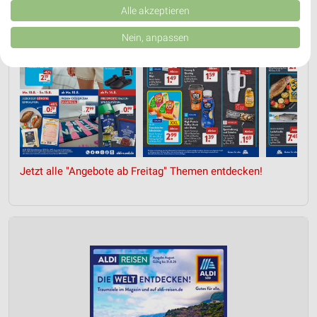
Verbesserung der Angebote. Verwendung reduzierter Daten zur Auswahl
Alle akzeptieren
von Inhalten.
Daten können außerhalb der Europäischen Union weitergegeben und in die
Nein, anpassen
USA gesendet werden.
Ihre Einwilligung und die cookie Richtlinie gelten ausschließlich für diese
Website/App.
Partnerliste anzeigen (1 IAB-Anbieter)
Wir nutzen Ihre Daten für folgende Zwecke:
IAB-Verarbeitungszwecke:
Speichern von oder Zugriff auf Informationen
auf einem Endgerät
Jetzt alle "Angebote ab Freitag" Themen entdecken!
Verwendung reduzierter Daten zur Auswahl von
Werbeanzeigen
Erstellung von Profilen für personalisierte
Werbung
Verwendung von Profilen zur Auswahl
personalisierter Werbung
Erstellung von Profilen zur Personalisierung