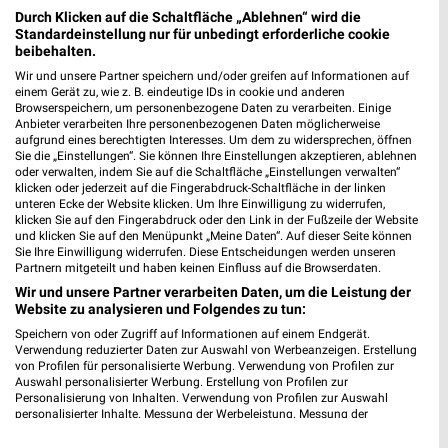
Durch Klicken auf die Schaltfläche „Ablehnen“ wird die
Standardeinstellung nur für unbedingt erforderliche cookie
beibehalten.
Wir und unsere Partner speichern und/oder greifen auf Informationen auf
einem Gerät zu, wie z. B. eindeutige IDs in cookie und anderen
ALDI SÜD Prospekt für Baesweiler ab
Browserspeichern, um personenbezogene Daten zu verarbeiten. Einige
Mo. den 10.08.
Anbieter verarbeiten Ihre personenbezogenen Daten möglicherweise
aufgrund eines berechtigten Interesses. Um dem zu widersprechen, öffnen
Sie die „Einstellungen“. Sie können Ihre Einstellungen akzeptieren, ablehnen
Gültig von 10. Aug. bis 15. Aug.
oder verwalten, indem Sie auf die Schaltfläche „Einstellungen verwalten“
klicken oder jederzeit auf die Fingerabdruck-Schaltfläche in der linken
📅
Kalendereintrag erstellen
unteren Ecke der Website klicken. Um Ihre Einwilligung zu widerrufen,
klicken Sie auf den Fingerabdruck oder den Link in der Fußzeile der Website
und klicken Sie auf den Menüpunkt „Meine Daten“. Auf dieser Seite können
PROSPEKT BLÄTTERN
Sie Ihre Einwilligung widerrufen. Diese Entscheidungen werden unseren
Partnern mitgeteilt und haben keinen Einfluss auf die Browserdaten.
Wir und unsere Partner verarbeiten Daten, um die Leistung der
Website zu analysieren und Folgendes zu tun:
Speichern von oder Zugriff auf Informationen auf einem Endgerät.
ANGEBOTE AB FREITAG
ANGEBOTE AB DONNERSTAG
ANGEBOTE A
Verwendung reduzierter Daten zur Auswahl von Werbeanzeigen. Erstellung
von Profilen für personalisierte Werbung. Verwendung von Profilen zur
Auswahl personalisierter Werbung. Erstellung von Profilen zur
Personalisierung von Inhalten. Verwendung von Profilen zur Auswahl
personalisierter Inhalte. Messung der Werbeleistung. Messung der
Performance von Inhalten. Analyse von Zielgruppen durch Statistiken oder
Kombinationen von Daten aus verschiedenen Quellen. Entwicklung und