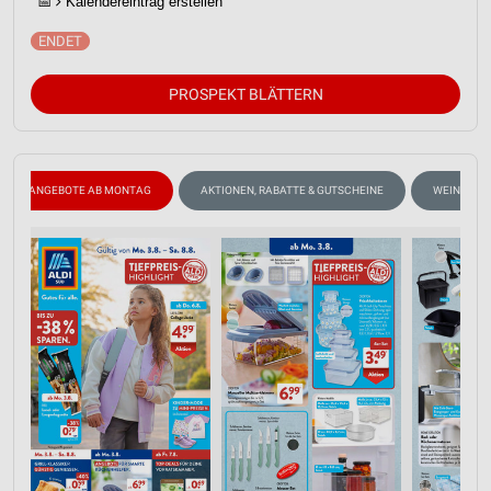
📅
Kalendereintrag erstellen
PROSPEKT BLÄTTERN
ANGEBOTE AB MONTAG
AKTIONEN, RABATTE & GUTSCHEINE
WEIN