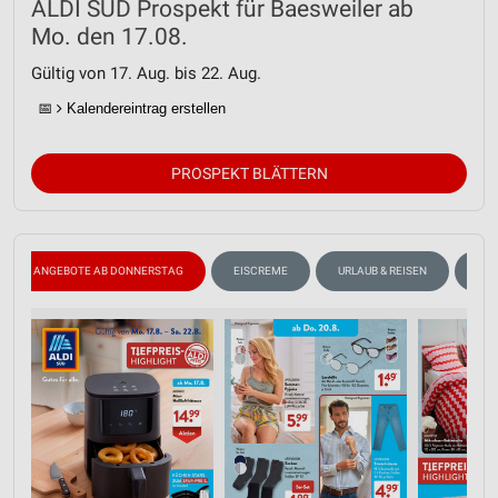
ALDI SÜD Prospekt für Baesweiler ab
Mo. den 17.08.
Gültig von 17. Aug. bis 22. Aug.
📅
Kalendereintrag erstellen
PROSPEKT BLÄTTERN
ANGEBOTE AB DONNERSTAG
EISCREME
URLAUB & REISEN
ANG