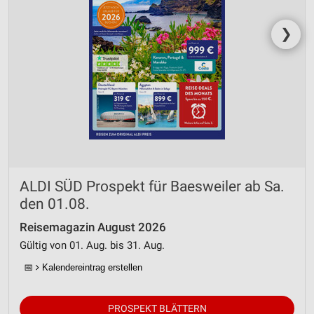
von Inhalten
❯
Verwendung von Profilen zur Auswahl
personalisierter Inhalte
Messung der Werbeleistung
Messung der Performance von Inhalten
Analyse von Zielgruppen durch Statistiken oder
Kombinationen von Daten aus verschiedenen
Quellen
ALDI SÜD Prospekt für Baesweiler ab Sa.
Entwicklung und Verbesserung der Angebote
den 01.08.
Verwendung reduzierter Daten zur Auswahl von
Inhalten
Reisemagazin August 2026
Gültig von 01. Aug. bis 31. Aug.
IAB-Besonderheiten:
📅
Kalendereintrag erstellen
Verwendung genauer Standortdaten
Geräte anhand von aktiv angeforderten
PROSPEKT BLÄTTERN
Informationen identifizieren