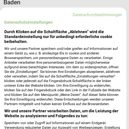
Baden
Filialen und Öffnungszeiten von Peek & Cloppenburg in der
Datenschutzbestimmungen
Umgebung von Baden-Baden sortiert nach Entfernung. Der
Datenschutzeinstellungen
schnellste Weg zu Deiner Lieblingsfiliale von Peek &
Cloppenburg.
Durch Klicken auf die Schaltfläche „Ablehnen“ wird die
Standardeinstellung nur für unbedingt erforderliche cookie
beibehalten.
Wir und unsere Partner speichern und/oder greifen auf Informationen auf
Peek & Cloppenburg Filialen &
einem Gerät zu, wie z. B. eindeutige IDs in cookie und anderen
Browserspeichern, um personenbezogene Daten zu verarbeiten. Einige
Öffnungszeiten in folgenden Städten
Anbieter verarbeiten Ihre personenbezogenen Daten möglicherweise
aufgrund eines berechtigten Interesses. Um dem zu widersprechen, öffnen
Sie die „Einstellungen“. Sie können Ihre Einstellungen akzeptieren, ablehnen
›
Peek & Cloppenburg in Berlin
oder verwalten, indem Sie auf die Schaltfläche „Einstellungen verwalten“
›
Peek & Cloppenburg in München
klicken oder jederzeit auf die Fingerabdruck-Schaltfläche in der linken
unteren Ecke der Website klicken. Um Ihre Einwilligung zu widerrufen,
›
Peek & Cloppenburg in Köln
klicken Sie auf den Fingerabdruck oder den Link in der Fußzeile der Website
und klicken Sie auf den Menüpunkt „Meine Daten“. Auf dieser Seite können
›
Peek & Cloppenburg in Frankfurt (Main)
Sie Ihre Einwilligung widerrufen. Diese Entscheidungen werden unseren
Partnern mitgeteilt und haben keinen Einfluss auf die Browserdaten.
›
Peek & Cloppenburg in Stuttgart
Wir und unsere Partner verarbeiten Daten, um die Leistung der
›
Peek & Cloppenburg in Dortmund
Website zu analysieren und Folgendes zu tun:
›
Peek & Cloppenburg in Düsseldorf
Speichern von oder Zugriff auf Informationen auf einem Endgerät.
Verwendung reduzierter Daten zur Auswahl von Werbeanzeigen. Erstellung