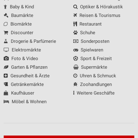
Baby & Kind
Optiker & Hörakustik
Verwendung von Profilen zur Auswahl
personalisierter Werbung
Baumärkte
Reisen & Tourismus
Biomärkte
Restaurant
Erstellung von Profilen zur Personalisierung
von Inhalten
Discounter
Schuhe
Drogerie & Parfümerie
Sonderposten
Verwendung von Profilen zur Auswahl
personalisierter Inhalte
Elektromärkte
Spielwaren
Foto & Video
Sport & Freizeit
Messung der Werbeleistung
Garten & Pflanzen
Supermärkte
Messung der Performance von Inhalten
Gesundheit & Ärzte
Uhren & Schmuck
Getränkemärkte
Zoohandlungen
Analyse von Zielgruppen durch Statistiken oder
Kombinationen von Daten aus verschiedenen
Kaufhäuser
Weitere Geschäfte
Quellen
Möbel & Wohnen
Entwicklung und Verbesserung der Angebote
Verwendung reduzierter Daten zur Auswahl von
Inhalten
IAB-Besonderheiten: