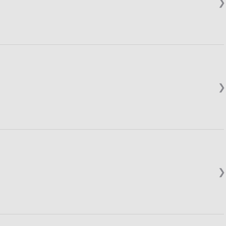
❯
❯
❯