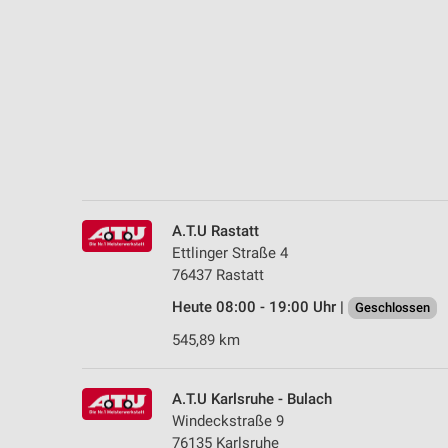
Messung der Performance von Inhalten
Analyse von Zielgruppen durch Statistiken oder Kombinationen 
Quellen
Entwicklung und Verbesserung der Angebote
Verwendung reduzierter Daten zur Auswahl von Inhalten
IAB-Besonderheiten:
Verwendung genauer Standortdaten
A.T.U Rastatt
Ettlinger Straße 4
Geräte anhand von aktiv angeforderten Informationen identifizie
76437 Rastatt
Nicht-IAB-Verarbeitungszwecke:
Heute 08:00 - 19:00 Uhr |
Geschlossen
Notwendig
545,89 km
Performance
A.T.U Karlsruhe - Bulach
Funktional
Windeckstraße 9
76135 Karlsruhe
Werbung