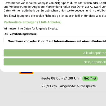
Performance von Inhalten. Analyse von Zielgruppen durch Statistiken oder Kom
und Verbesserung der Angebote. Verwendung reduzierter Daten zur Auswahl von
Daten können außerhalb der Europäischen Union weitergegeben und in die USA 
Ihre Einwilligung und die cookie Richtlinie gelten ausschließlich für diese Websit
PENNY Baden-Baden
Partnerliste anzeigen (1 IAB-Anbieter)
Lichtentaler Str. 60
Wir nutzen Ihre Daten für folgende Zwecke:
76530 Baden-Baden
IAB-Verarbeitungszwecke:
Heute 07:30 - 21:00 Uhr |
Geöffnet
Speichern von oder Zugriff auf Informationen auf einem Endgerät
554,45 km • Angebote: 1 Prospekt
Verwendung reduzierter Daten zur Auswahl von Werbeanzeigen
Alle akzeptiere
ALDI SÜD Baden-Baden
Erstellung von Profilen für personalisierte Werbung
Nein, anpassen
Schwarzwaldstraße 42
Verwendung von Profilen zur Auswahl personalisierter Werbung
76532 Baden-Baden
Heute 08:00 - 21:00 Uhr |
Geöffnet
Erstellung von Profilen zur Personalisierung von Inhalten
553,93 km • Angebote: 6 Prospekte
Verwendung von Profilen zur Auswahl personalisierter Inhalte
Messung der Werbeleistung