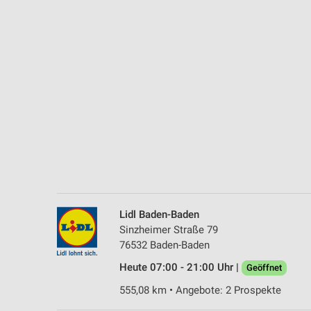
Messung der Performance von Inhalten
Analyse von Zielgruppen durch Statistiken oder Kombinationen 
Quellen
Entwicklung und Verbesserung der Angebote
Verwendung reduzierter Daten zur Auswahl von Inhalten
IAB-Besonderheiten:
Verwendung genauer Standortdaten
Geräte anhand von aktiv angeforderten Informationen identifizie
Nicht-IAB-Verarbeitungszwecke:
Lidl Baden-Baden
Notwendig
Sinzheimer Straße 79
76532 Baden-Baden
Performance
Heute 07:00 - 21:00 Uhr |
Geöffnet
Funktional
555,08 km • Angebote: 2 Prospekte
Werbung