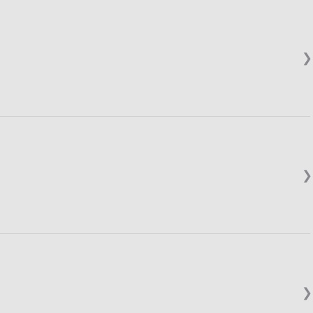
❯
❯
❯