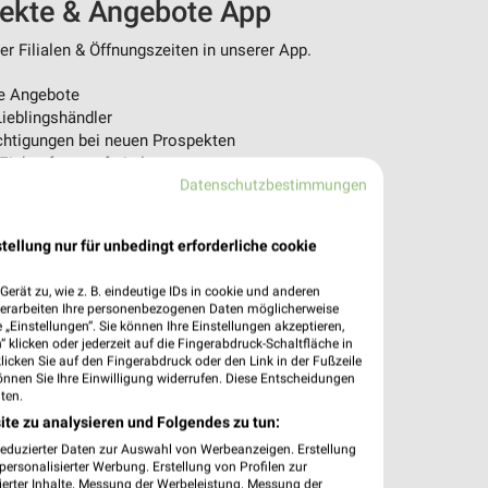
pekte & Angebote App
r Filialen & Öffnungszeiten in unserer App.
e Angebote
ieblingshändler
htigungen bei neuen Prospekten
 Einkauf stressfrei planen
Datenschutzbestimmungen
 App jetzt laden oder QR-Code scannen.
tellung nur für unbedingt erforderliche cookie
erät zu, wie z. B. eindeutige IDs in cookie und anderen
verarbeiten Ihre personenbezogenen Daten möglicherweise
„Einstellungen“. Sie können Ihre Einstellungen akzeptieren,
 klicken oder jederzeit auf die Fingerabdruck-Schaltfläche in
klicken Sie auf den Fingerabdruck oder den Link in der Fußzeile
önnen Sie Ihre Einwilligung widerrufen. Diese Entscheidungen
ten.
ite zu analysieren und Folgendes zu tun:
reduzierter Daten zur Auswahl von Werbeanzeigen. Erstellung
ersonalisierter Werbung. Erstellung von Profilen zur
ierter Inhalte. Messung der Werbeleistung. Messung der