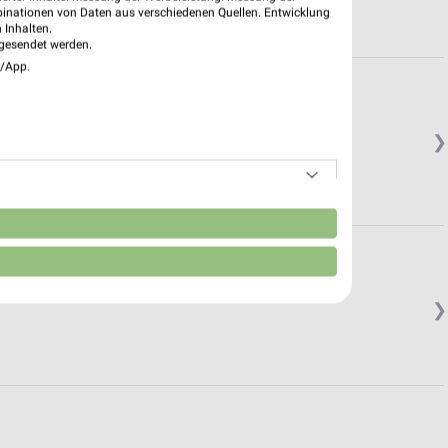
binationen von Daten aus verschiedenen Quellen. Entwicklung
 Inhalten.
gesendet werden.
e/App.
❯
n
❯