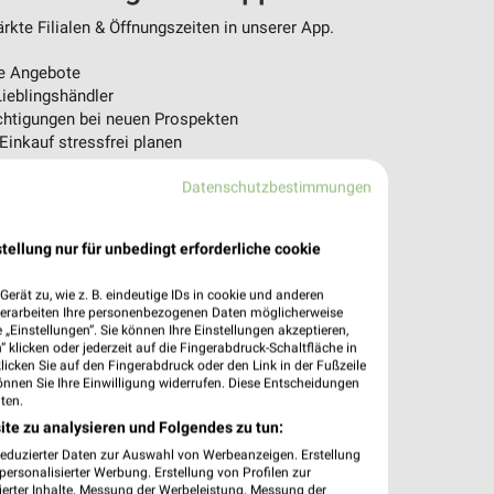
kte Filialen & Öffnungszeiten in unserer App.
e Angebote
ieblingshändler
htigungen bei neuen Prospekten
 Einkauf stressfrei planen
 App jetzt laden oder QR-Code scannen.
Datenschutzbestimmungen
tellung nur für unbedingt erforderliche cookie
erät zu, wie z. B. eindeutige IDs in cookie und anderen
verarbeiten Ihre personenbezogenen Daten möglicherweise
„Einstellungen“. Sie können Ihre Einstellungen akzeptieren,
 klicken oder jederzeit auf die Fingerabdruck-Schaltfläche in
klicken Sie auf den Fingerabdruck oder den Link in der Fußzeile
önnen Sie Ihre Einwilligung widerrufen. Diese Entscheidungen
ten.
ite zu analysieren und Folgendes zu tun:
reduzierter Daten zur Auswahl von Werbeanzeigen. Erstellung
ersonalisierter Werbung. Erstellung von Profilen zur
ierter Inhalte. Messung der Werbeleistung. Messung der