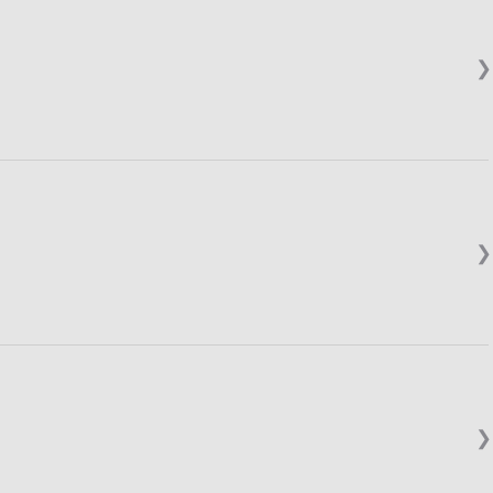
❯
❯
❯