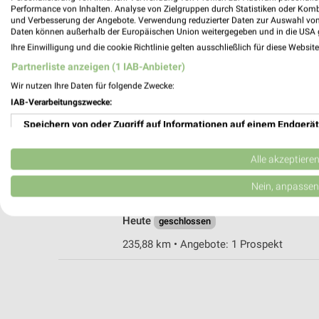
Performance von Inhalten. Analyse von Zielgruppen durch Statistiken oder Kom
und Verbesserung der Angebote. Verwendung reduzierter Daten zur Auswahl von
Daten können außerhalb der Europäischen Union weitergegeben und in die USA 
Hol'ab Lengede
Ihre Einwilligung und die cookie Richtlinie gelten ausschließlich für diese Websit
Lafferder Str. 5
Partnerliste anzeigen (1 IAB-Anbieter)
38268 Lengede
Wir nutzen Ihre Daten für folgende Zwecke:
Heute
geschlossen
IAB-Verarbeitungszwecke:
213,46 km • Angebote: 1 Prospekt
Speichern von oder Zugriff auf Informationen auf einem Endgerät
Verwendung reduzierter Daten zur Auswahl von Werbeanzeigen
Alle akzeptiere
Hol'ab Hildesheim
Bavenstedter Straße 102
Erstellung von Profilen für personalisierte Werbung
Nein, anpassen
31135 Hildesheim
Verwendung von Profilen zur Auswahl personalisierter Werbung
Heute
geschlossen
Erstellung von Profilen zur Personalisierung von Inhalten
235,88 km • Angebote: 1 Prospekt
Verwendung von Profilen zur Auswahl personalisierter Inhalte
Messung der Werbeleistung