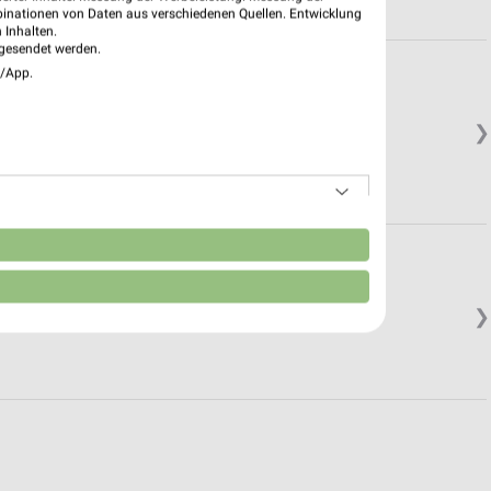
binationen von Daten aus verschiedenen Quellen. Entwicklung
 Inhalten.
gesendet werden.
e/App.
❯
n
❯