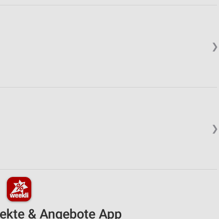
❯
❯
pekte & Angebote App