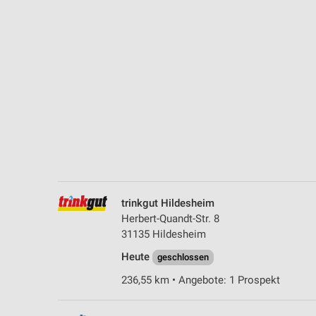
Messung der Performance von Inhalten
Analyse von Zielgruppen durch Statistiken oder Kombinationen 
Quellen
Entwicklung und Verbesserung der Angebote
Verwendung reduzierter Daten zur Auswahl von Inhalten
IAB-Besonderheiten:
Verwendung genauer Standortdaten
Geräte anhand von aktiv angeforderten Informationen identifizie
trinkgut Hildesheim
Nicht-IAB-Verarbeitungszwecke:
Herbert-Quandt-Str. 8
Notwendig
31135 Hildesheim
Heute
Performance
geschlossen
236,55 km • Angebote: 1 Prospekt
Funktional
Werbung