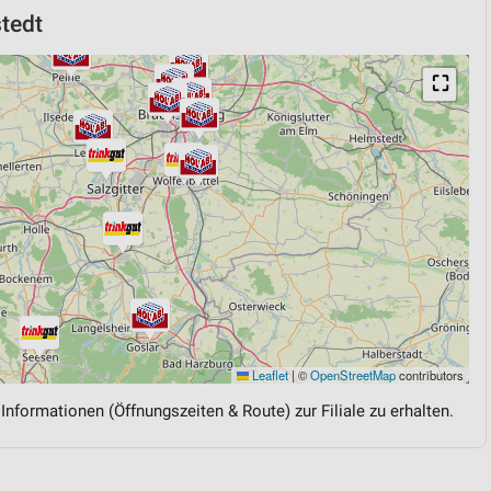
tedt
⛶
Leaflet
|
©
OpenStreetMap
contributors
 Informationen (Öffnungszeiten & Route) zur Filiale zu erhalten.