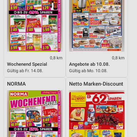
Verwendung reduzierter Daten zur Auswahl von
Inhalten
IAB-Besonderheiten:
Verwendung genauer Standortdaten
Geräte anhand von aktiv angeforderten
Informationen identifizieren
0,8 km
0,8 km
Nicht-IAB-Verarbeitungszwecke:
Wochenend Spezial
Angebote ab 10.08.
Notwendig
Gültig ab Fr. 14.08.
Gültig ab Mo. 10.08.
Performance
NORMA
Netto Marken-Discount
Funktional
Werbung