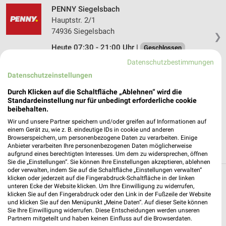
PENNY Siegelsbach
Hauptstr. 2/1
74936 Siegelsbach
❯
Heute 07:30 - 21:00 Uhr |
Geschlossen
Datenschutzbestimmungen
471,66 km • Angebote: 1 Prospekt
Datenschutzeinstellungen
Durch Klicken auf die Schaltfläche „Ablehnen“ wird die
Lidl Neckarsulm
Standardeinstellung nur für unbedingt erforderliche cookie
Hohenloher Straße 2/1
beibehalten.
74172 Neckarsulm
❯
Wir und unsere Partner speichern und/oder greifen auf Informationen auf
einem Gerät zu, wie z. B. eindeutige IDs in cookie und anderen
Heute 07:00 - 22:00 Uhr |
Öffnet in 37 Min.
Browserspeichern, um personenbezogene Daten zu verarbeiten. Einige
Anbieter verarbeiten Ihre personenbezogenen Daten möglicherweise
472,81 km • Angebote: 2 Prospekte
aufgrund eines berechtigten Interesses. Um dem zu widersprechen, öffnen
Sie die „Einstellungen“. Sie können Ihre Einstellungen akzeptieren, ablehnen
oder verwalten, indem Sie auf die Schaltfläche „Einstellungen verwalten“
klicken oder jederzeit auf die Fingerabdruck-Schaltfläche in der linken
Discounter Angebote und Prospekte für Bad
unteren Ecke der Website klicken. Um Ihre Einwilligung zu widerrufen,
klicken Sie auf den Fingerabdruck oder den Link in der Fußzeile der Website
Wimpfen
und klicken Sie auf den Menüpunkt „Meine Daten“. Auf dieser Seite können
Sie Ihre Einwilligung widerrufen. Diese Entscheidungen werden unseren
15 Prospekte
Partnern mitgeteilt und haben keinen Einfluss auf die Browserdaten.