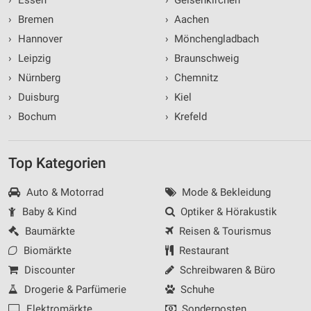
›
Bremen
›
Aachen
›
Hannover
›
Mönchengladbach
›
Leipzig
›
Braunschweig
›
Nürnberg
›
Chemnitz
›
Duisburg
›
Kiel
›
Bochum
›
Krefeld
Top Kategorien
Auto & Motorrad
Mode & Bekleidung
Baby & Kind
Optiker & Hörakustik
Baumärkte
Reisen & Tourismus
Biomärkte
Restaurant
Discounter
Schreibwaren & Büro
Drogerie & Parfümerie
Schuhe
Elektromärkte
Sonderposten