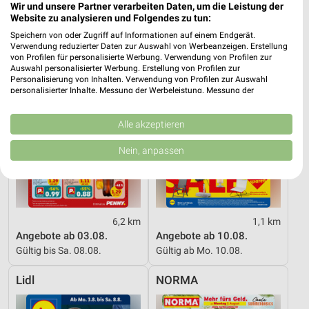
Wir und unsere Partner verarbeiten Daten, um die Leistung der
PENNY
Lidl
Website zu analysieren und Folgendes zu tun:
Speichern von oder Zugriff auf Informationen auf einem Endgerät.
Verwendung reduzierter Daten zur Auswahl von Werbeanzeigen. Erstellung
von Profilen für personalisierte Werbung. Verwendung von Profilen zur
Auswahl personalisierter Werbung. Erstellung von Profilen zur
Personalisierung von Inhalten. Verwendung von Profilen zur Auswahl
personalisierter Inhalte. Messung der Werbeleistung. Messung der
Performance von Inhalten. Analyse von Zielgruppen durch Statistiken oder
Kombinationen von Daten aus verschiedenen Quellen. Entwicklung und
Verbesserung der Angebote. Verwendung reduzierter Daten zur Auswahl
Alle akzeptieren
von Inhalten.
Daten können außerhalb der Europäischen Union weitergegeben und in die
Nein, anpassen
USA gesendet werden.
Ihre Einwilligung und die cookie Richtlinie gelten ausschließlich für diese
Website/App.
Partnerliste anzeigen (1 IAB-Anbieter)
Wir nutzen Ihre Daten für folgende Zwecke:
6,2 km
1,1 km
Angebote ab 03.08.
Angebote ab 10.08.
IAB-Verarbeitungszwecke:
Gültig bis Sa. 08.08.
Gültig ab Mo. 10.08.
Speichern von oder Zugriff auf Informationen
auf einem Endgerät
Lidl
NORMA
Verwendung reduzierter Daten zur Auswahl von
Werbeanzeigen