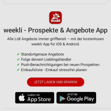
Erstellung von Profilen zur Personalisierung
von Inhalten
Verwendung von Profilen zur Auswahl
personalisierter Inhalte
weekli - Prospekte & Angebote App
Messung der Werbeleistung
Alle Lidl Angebote immer griffbereit – mit der kostenlosen
weekli App für iOS & Android.
Messung der Performance von Inhalten
✔
Standortgenaue Angebote
Analyse von Zielgruppen durch Statistiken oder
✔
Folge deinem Lieblingshändler
Kombinationen von Daten aus verschiedenen
✔
Push-Benachrichtigungen bei neuen Prospekten
Quellen
✔
Einkaufsliste - Einkauf stressfrei planen
Entwicklung und Verbesserung der Angebote
JETZT LADEN UND SPAREN!
Verwendung reduzierter Daten zur Auswahl von
Inhalten
IAB-Besonderheiten:
Verwendung genauer Standortdaten