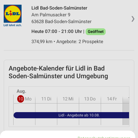
Lidl Bad-Soden-Salmünster
Am Palmusacker 9
❯
63628 Bad-Soden-Salmünster
Heute 07:00 - 21:00 Uhr |
Geöffnet
374,99 km • Angebote: 2 Prospekte
Angebote-Kalender für Lidl in Bad
Soden-Salmünster und Umgebung
Aug.
10
Mo
11
Di
12
Mi
13
Do
14
Fr
15
S
Lidl - Angebote ab 10.08.