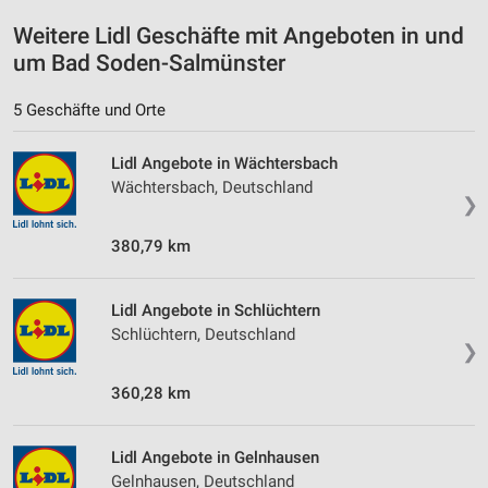
Geräte anhand von aktiv angeforderten
Weitere Lidl Geschäfte mit Angeboten in und
Informationen identifizieren
um Bad Soden-Salmünster
Nicht-IAB-Verarbeitungszwecke:
5 Geschäfte und Orte
Notwendig
Performance
Lidl Angebote in Wächtersbach
Wächtersbach, Deutschland
Funktional
❯
380,79 km
Werbung
Lidl Angebote in Schlüchtern
Schlüchtern, Deutschland
❯
360,28 km
Lidl Angebote in Gelnhausen
Gelnhausen, Deutschland