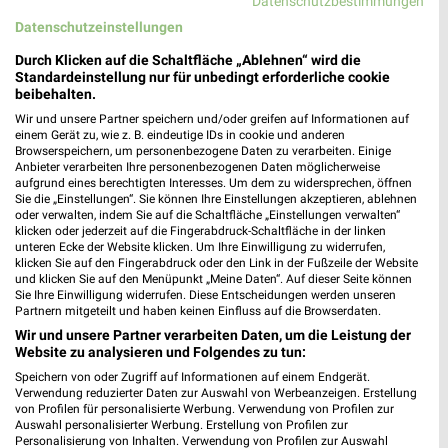
Datenschutzbestimmungen
Datenschutzeinstellungen
MEHR PROSPEKTE
Durch Klicken auf die Schaltfläche „Ablehnen“ wird die
Standardeinstellung nur für unbedingt erforderliche cookie
beibehalten.
weekli Magazin
Wir und unsere Partner speichern und/oder greifen auf Informationen auf
einem Gerät zu, wie z. B. eindeutige IDs in cookie und anderen
Browserspeichern, um personenbezogene Daten zu verarbeiten. Einige
Anbieter verarbeiten Ihre personenbezogenen Daten möglicherweise
aufgrund eines berechtigten Interesses. Um dem zu widersprechen, öffnen
Sie die „Einstellungen“. Sie können Ihre Einstellungen akzeptieren, ablehnen
oder verwalten, indem Sie auf die Schaltfläche „Einstellungen verwalten“
klicken oder jederzeit auf die Fingerabdruck-Schaltfläche in der linken
unteren Ecke der Website klicken. Um Ihre Einwilligung zu widerrufen,
klicken Sie auf den Fingerabdruck oder den Link in der Fußzeile der Website
und klicken Sie auf den Menüpunkt „Meine Daten“. Auf dieser Seite können
Sie Ihre Einwilligung widerrufen. Diese Entscheidungen werden unseren
Erlebe mit Lidl und Andre Agassi die neuesten Silvercrest Küchengeräte
Mit Lidl Plus 3 für 2 - im laut DtGv besten Backshop
Partnern mitgeteilt und haben keinen Einfluss auf die Browserdaten.
17.04.2026
10.04.2026
Wir und unsere Partner verarbeiten Daten, um die Leistung der
Website zu analysieren und Folgendes zu tun:
Speichern von oder Zugriff auf Informationen auf einem Endgerät.
Verwendung reduzierter Daten zur Auswahl von Werbeanzeigen. Erstellung
von Profilen für personalisierte Werbung. Verwendung von Profilen zur
Auswahl personalisierter Werbung. Erstellung von Profilen zur
Personalisierung von Inhalten. Verwendung von Profilen zur Auswahl