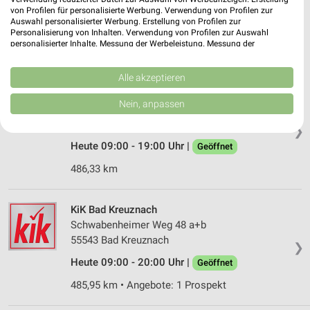
55543 Bad Kreuznach
von Profilen für personalisierte Werbung. Verwendung von Profilen zur
❯
Auswahl personalisierter Werbung. Erstellung von Profilen zur
Heute 09:00 - 19:00 Uhr |
Geöffnet
Personalisierung von Inhalten. Verwendung von Profilen zur Auswahl
personalisierter Inhalte. Messung der Werbeleistung. Messung der
487,52 km
Performance von Inhalten. Analyse von Zielgruppen durch Statistiken oder
Kombinationen von Daten aus verschiedenen Quellen. Entwicklung und
Verbesserung der Angebote. Verwendung reduzierter Daten zur Auswahl
Alle akzeptieren
von Inhalten.
AWG Mode Center Bad Kreuznach
Daten können außerhalb der Europäischen Union weitergegeben und in die
Nein, anpassen
Schwabenheimerweg 5
USA gesendet werden.
55543 Bad Kreuznach
Ihre Einwilligung und die cookie Richtlinie gelten ausschließlich für diese
❯
Website/App.
Heute 09:00 - 19:00 Uhr |
Geöffnet
Partnerliste anzeigen (1 IAB-Anbieter)
486,33 km
Wir nutzen Ihre Daten für folgende Zwecke:
IAB-Verarbeitungszwecke:
KiK Bad Kreuznach
Speichern von oder Zugriff auf Informationen
auf einem Endgerät
Schwabenheimer Weg 48 a+b
55543 Bad Kreuznach
❯
Verwendung reduzierter Daten zur Auswahl von
Heute 09:00 - 20:00 Uhr |
Werbeanzeigen
Geöffnet
485,95 km • Angebote: 1 Prospekt
Erstellung von Profilen für personalisierte
Werbung