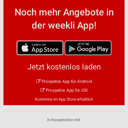
Noch mehr Angebote in
der weekli App!
Jetzt kostenlos laden
Prospekte App für Android
Prospekte App für iOS
Kostenlos im App Store erhältlich
In Kooperation mit: