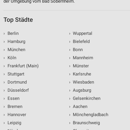
der Umgebung vom Bad Sobernheim.
Top Städte
›
Berlin
›
Wuppertal
›
Hamburg
›
Bielefeld
›
München
›
Bonn
›
Köln
›
Mannheim
›
Frankfurt (Main)
›
Münster
›
Stuttgart
›
Karlsruhe
›
Dortmund
›
Wiesbaden
›
Düsseldorf
›
Augsburg
›
Essen
›
Gelsenkirchen
›
Bremen
›
Aachen
›
Hannover
›
Mönchengladbach
›
Leipzig
›
Braunschweig