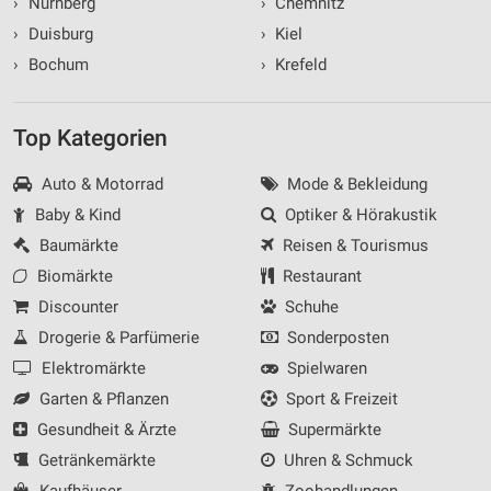
›
Nürnberg
›
Chemnitz
›
Duisburg
›
Kiel
›
Bochum
›
Krefeld
Top Kategorien
Auto & Motorrad
Mode & Bekleidung
Baby & Kind
Optiker & Hörakustik
Baumärkte
Reisen & Tourismus
Biomärkte
Restaurant
Discounter
Schuhe
Drogerie & Parfümerie
Sonderposten
Elektromärkte
Spielwaren
Garten & Pflanzen
Sport & Freizeit
Gesundheit & Ärzte
Supermärkte
Getränkemärkte
Uhren & Schmuck