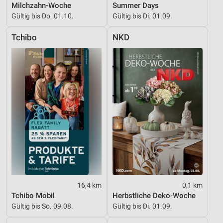
IAB-Besonderheiten:
Milchzahn-Woche
Summer Days
Gültig bis Do. 01.10.
Gültig bis Di. 01.09.
Verwendung genauer Standortdaten
Tchibo
NKD
Geräte anhand von aktiv angeforderten
Informationen identifizieren
Nicht-IAB-Verarbeitungszwecke:
Notwendig
Performance
Funktional
Werbung
16,4 km
0,1 km
Tchibo Mobil
Herbstliche Deko-Woche
Gültig bis So. 09.08.
Gültig bis Di. 01.09.