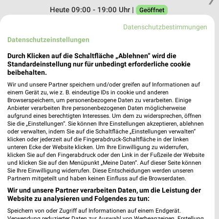
Heute 09:00 - 19:00 Uhr |
Geöffnet
487,56 km
Datenschutzbestimmungen
Datenschutzeinstellungen
KiK Bad Kreuznach
Durch Klicken auf die Schaltfläche „Ablehnen“ wird die
Standardeinstellung nur für unbedingt erforderliche cookie
Mannheimer Straße 188-190
beibehalten.
55543 Bad Kreuznach
❯
Wir und unsere Partner speichern und/oder greifen auf Informationen auf
Heute 09:00 - 20:00 Uhr |
Geöffnet
einem Gerät zu, wie z. B. eindeutige IDs in cookie und anderen
Browserspeichern, um personenbezogene Daten zu verarbeiten. Einige
487,56 km • Angebote: 1 Prospekt
Anbieter verarbeiten Ihre personenbezogenen Daten möglicherweise
aufgrund eines berechtigten Interesses. Um dem zu widersprechen, öffnen
Sie die „Einstellungen“. Sie können Ihre Einstellungen akzeptieren, ablehnen
oder verwalten, indem Sie auf die Schaltfläche „Einstellungen verwalten“
Adler Bad Kreuznach
klicken oder jederzeit auf die Fingerabdruck-Schaltfläche in der linken
Mannheimer Str. 177
unteren Ecke der Website klicken. Um Ihre Einwilligung zu widerrufen,
❯
klicken Sie auf den Fingerabdruck oder den Link in der Fußzeile der Website
55543 Bad Kreuznach
und klicken Sie auf den Menüpunkt „Meine Daten“. Auf dieser Seite können
Sie Ihre Einwilligung widerrufen. Diese Entscheidungen werden unseren
487,54 km
Partnern mitgeteilt und haben keinen Einfluss auf die Browserdaten.
Wir und unsere Partner verarbeiten Daten, um die Leistung der
Website zu analysieren und Folgendes zu tun:
Woolworth Bad Kreuznach
Speichern von oder Zugriff auf Informationen auf einem Endgerät.
Mannheimer Str. 181
Verwendung reduzierter Daten zur Auswahl von Werbeanzeigen. Erstellung