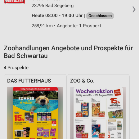
Analyse von Zielgruppen durch Statistiken oder
23795 Bad Segeberg
❯
Kombinationen von Daten aus verschiedenen
Quellen
Heute 08:00 - 19:00 Uhr |
Geschlossen
258,91 km • Angebote: 1 Prospekt
Entwicklung und Verbesserung der Angebote
Verwendung reduzierter Daten zur Auswahl von
Inhalten
Zoohandlungen Angebote und Prospekte für
Bad Schwartau
IAB-Besonderheiten:
Verwendung genauer Standortdaten
4 Prospekte
Geräte anhand von aktiv angeforderten
DAS FUTTERHAUS
ZOO & Co.
Informationen identifizieren
Nicht-IAB-Verarbeitungszwecke:
Notwendig
Performance
Funktional