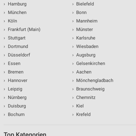
›
Hamburg
›
Bielefeld
›
München
›
Bonn
›
Köln
›
Mannheim
›
Frankfurt (Main)
›
Münster
›
Stuttgart
›
Karlsruhe
›
Dortmund
›
Wiesbaden
›
Düsseldorf
›
Augsburg
›
Essen
›
Gelsenkirchen
›
Bremen
›
Aachen
›
Hannover
›
Mönchengladbach
›
Leipzig
›
Braunschweig
›
Nürnberg
›
Chemnitz
›
Duisburg
›
Kiel
›
Bochum
›
Krefeld
Top Kategorien