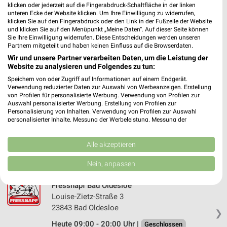
klicken oder jederzeit auf die Fingerabdruck-Schaltfläche in der linken
unteren Ecke der Website klicken. Um Ihre Einwilligung zu widerrufen,
DAS FUTTERHAUS Neustadt in Holstein
klicken Sie auf den Fingerabdruck oder den Link in der Fußzeile der Website
Eutiner Straße 57
und klicken Sie auf den Menüpunkt „Meine Daten“. Auf dieser Seite können
23730 Neustadt in Holstein
Sie Ihre Einwilligung widerrufen. Diese Entscheidungen werden unseren
❯
Partnern mitgeteilt und haben keinen Einfluss auf die Browserdaten.
Heute 09:00 - 19:00 Uhr |
Geschlossen
Wir und unsere Partner verarbeiten Daten, um die Leistung der
Website zu analysieren und Folgendes zu tun:
246,77 km • Angebote: 1 Prospekt
Speichern von oder Zugriff auf Informationen auf einem Endgerät.
Verwendung reduzierter Daten zur Auswahl von Werbeanzeigen. Erstellung
von Profilen für personalisierte Werbung. Verwendung von Profilen zur
DAS FUTTERHAUS Bad Oldesloe
Auswahl personalisierter Werbung. Erstellung von Profilen zur
Hermann-Bössow-Straße 2-4
Personalisierung von Inhalten. Verwendung von Profilen zur Auswahl
personalisierter Inhalte. Messung der Werbeleistung. Messung der
23843 Bad Oldesloe
❯
Performance von Inhalten. Analyse von Zielgruppen durch Statistiken oder
Kombinationen von Daten aus verschiedenen Quellen. Entwicklung und
Heute 09:00 - 19:00 Uhr |
Geschlossen
Verbesserung der Angebote. Verwendung reduzierter Daten zur Auswahl
Alle akzeptieren
von Inhalten.
245,49 km • Angebote: 2 Prospekte
Daten können außerhalb der Europäischen Union weitergegeben und in die
Nein, anpassen
USA gesendet werden.
Ihre Einwilligung und die cookie Richtlinie gelten ausschließlich für diese
Fressnapf Bad Oldesloe
Website/App.
Louise-Zietz-Straße 3
Partnerliste anzeigen (1 IAB-Anbieter)
23843 Bad Oldesloe
❯
Wir nutzen Ihre Daten für folgende Zwecke:
Heute 09:00 - 20:00 Uhr |
Geschlossen
IAB-Verarbeitungszwecke: