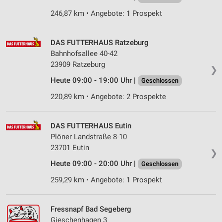
246,87 km • Angebote: 1 Prospekt
Speichern von oder Zugriff auf Informationen
auf einem Endgerät
DAS FUTTERHAUS Ratzeburg
Verwendung reduzierter Daten zur Auswahl von
Werbeanzeigen
Bahnhofsallee 40-42
23909 Ratzeburg
❯
Erstellung von Profilen für personalisierte
Heute 09:00 - 19:00 Uhr |
Werbung
Geschlossen
220,89 km • Angebote: 2 Prospekte
Verwendung von Profilen zur Auswahl
personalisierter Werbung
DAS FUTTERHAUS Eutin
Erstellung von Profilen zur Personalisierung
Plöner Landstraße 8-10
von Inhalten
23701 Eutin
❯
Verwendung von Profilen zur Auswahl
Heute 09:00 - 20:00 Uhr |
Geschlossen
personalisierter Inhalte
259,29 km • Angebote: 1 Prospekt
Messung der Werbeleistung
Messung der Performance von Inhalten
Fressnapf Bad Segeberg
Gieschenhagen 3