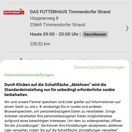
DAS FUTTERHAUS Timmendorfer Strand
Höppnerweg 8
23669 Timmendorfer Strand
❯
Heute 09:00 - 20:00 Uhr |
Geschlossen
239,52 km
Das Futterhaus Timmendorfer Strand
Datenschutzbestimmungen
Höppnerweg 8 Famila
❯
23669 Timmendorfer Strand
Datenschutzeinstellungen
239,50 km • Angebote: 1 Prospekt
Durch Klicken auf die Schaltfläche „Ablehnen“ wird die
Standardeinstellung nur für unbedingt erforderliche cookie
beibehalten.
DAS FUTTERHAUS Reinfeld
Wir und unsere Partner speichern und/oder greifen auf Informationen auf
einem Gerät zu, wie z. B. eindeutige IDs in cookie und anderen
Bahnhofstraße 6-8
❯
Browserspeichern, um personenbezogene Daten zu verarbeiten. Einige
23858 Reinfeld
Anbieter verarbeiten Ihre personenbezogenen Daten möglicherweise
aufgrund eines berechtigten Interesses. Um dem zu widersprechen, öffnen
242,80 km • Angebote: 1 Prospekt
Sie die „Einstellungen“. Sie können Ihre Einstellungen akzeptieren, ablehnen
oder verwalten, indem Sie auf die Schaltfläche „Einstellungen verwalten“