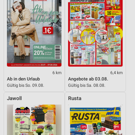
Verwendung genauer Standortdaten
Geräte anhand von aktiv angeforderten
Informationen identifizieren
Nicht-IAB-Verarbeitungszwecke:
Notwendig
Performance
Funktional
6 km
6,4 km
Werbung
Ab in den Urlaub
Angebote ab 03.08.
Gültig bis So. 09.08.
Gültig bis Sa. 08.08.
Jawoll
Rusta