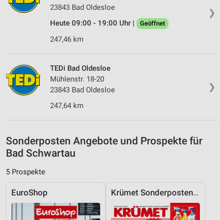
23843 Bad Oldesloe
personalisierter Werbung
❯
Heute 09:00 - 19:00 Uhr |
Geöffnet
Erstellung von Profilen zur Personalisierung
von Inhalten
247,46 km
Verwendung von Profilen zur Auswahl
personalisierter Inhalte
TEDi Bad Oldesloe
Mühlenstr. 18-20
Messung der Werbeleistung
❯
23843 Bad Oldesloe
Messung der Performance von Inhalten
247,64 km
Analyse von Zielgruppen durch Statistiken oder
Kombinationen von Daten aus verschiedenen
Sonderposten Angebote und Prospekte für
Quellen
Bad Schwartau
Entwicklung und Verbesserung der Angebote
5 Prospekte
Verwendung reduzierter Daten zur Auswahl von
Inhalten
EuroShop
Krümet Sonderpostenmärkte
IAB-Besonderheiten: