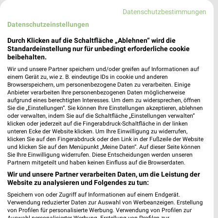
Datenschutzbestimmungen
Tedi Schönberg
Dassower Straße 6
Datenschutzeinstellungen
23923 Schönberg
❯
Durch Klicken auf die Schaltfläche „Ablehnen“ wird die
Standardeinstellung nur für unbedingt erforderliche cookie
Heute 09:00 - 20:00 Uhr |
Geöffnet
beibehalten.
222,06 km
Wir und unsere Partner speichern und/oder greifen auf Informationen auf
einem Gerät zu, wie z. B. eindeutige IDs in cookie und anderen
Browserspeichern, um personenbezogene Daten zu verarbeiten. Einige
Anbieter verarbeiten Ihre personenbezogenen Daten möglicherweise
Jawoll Markt Neustadt
aufgrund eines berechtigten Interesses. Um dem zu widersprechen, öffnen
Sierksdorfer Straße 11
Sie die „Einstellungen“. Sie können Ihre Einstellungen akzeptieren, ablehnen
23730 Neustadt
oder verwalten, indem Sie auf die Schaltfläche „Einstellungen verwalten“
❯
klicken oder jederzeit auf die Fingerabdruck-Schaltfläche in der linken
Heute 09:00 - 19:00 Uhr |
unteren Ecke der Website klicken. Um Ihre Einwilligung zu widerrufen,
Geöffnet
klicken Sie auf den Fingerabdruck oder den Link in der Fußzeile der Website
und klicken Sie auf den Menüpunkt „Meine Daten“. Auf dieser Seite können
246,72 km • Angebote: 1 Prospekt
Sie Ihre Einwilligung widerrufen. Diese Entscheidungen werden unseren
Partnern mitgeteilt und haben keinen Einfluss auf die Browserdaten.
Wir und unsere Partner verarbeiten Daten, um die Leistung der
EuroShop Neustadt
Website zu analysieren und Folgendes zu tun:
Kremper Straße 22
Speichern von oder Zugriff auf Informationen auf einem Endgerät.
23730 Neustadt
❯
Verwendung reduzierter Daten zur Auswahl von Werbeanzeigen. Erstellung
von Profilen für personalisierte Werbung. Verwendung von Profilen zur
Heute 09:30 - 18:00 Uhr |
Geöffnet