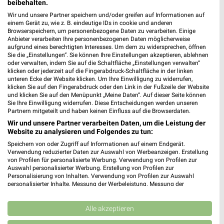
beibehalten.
für Itzehoe
Wir und unsere Partner speichern und/oder greifen auf Informationen auf
einem Gerät zu, wie z. B. eindeutige IDs in cookie und anderen
Browserspeichern, um personenbezogene Daten zu verarbeiten. Einige
Anbieter verarbeiten Ihre personenbezogenen Daten möglicherweise
aufgrund eines berechtigten Interesses. Um dem zu widersprechen, öffnen
Sie die „Einstellungen“. Sie können Ihre Einstellungen akzeptieren, ablehnen
oder verwalten, indem Sie auf die Schaltfläche „Einstellungen verwalten“
klicken oder jederzeit auf die Fingerabdruck-Schaltfläche in der linken
unteren Ecke der Website klicken. Um Ihre Einwilligung zu widerrufen,
klicken Sie auf den Fingerabdruck oder den Link in der Fußzeile der Website
und klicken Sie auf den Menüpunkt „Meine Daten“. Auf dieser Seite können
Noch mehr Angebote in
Sie Ihre Einwilligung widerrufen. Diese Entscheidungen werden unseren
Partnern mitgeteilt und haben keinen Einfluss auf die Browserdaten.
der weekli App!
Wir und unsere Partner verarbeiten Daten, um die Leistung der
Website zu analysieren und Folgendes zu tun:
Speichern von oder Zugriff auf Informationen auf einem Endgerät.
Verwendung reduzierter Daten zur Auswahl von Werbeanzeigen. Erstellung
von Profilen für personalisierte Werbung. Verwendung von Profilen zur
Auswahl personalisierter Werbung. Erstellung von Profilen zur
Personalisierung von Inhalten. Verwendung von Profilen zur Auswahl
personalisierter Inhalte. Messung der Werbeleistung. Messung der
Performance von Inhalten. Analyse von Zielgruppen durch Statistiken oder
Jetzt kostenlos laden
Kombinationen von Daten aus verschiedenen Quellen. Entwicklung und
Verbesserung der Angebote. Verwendung reduzierter Daten zur Auswahl
Alle akzeptieren
von Inhalten.
Prospekte App für Android
Daten können außerhalb der Europäischen Union weitergegeben und in die