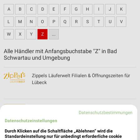
A
B
C
D
E
F
G
H
I
J
K
L
M
N
O
P
Q
R
S
T
U
V
W
X
Y
Z
...
Alle Händler mit Anfangsbuchstabe "Z" in Bad
Schwartau und Umgebung
Zippels Läuferwelt Filialen & Öffnungszeiten für
Lübeck
ZOO & Co. - aktueller Prospekt mit Angeboten
Datenschutzbestimmungen
für Lübeck
Datenschutzeinstellungen
Durch Klicken auf die Schaltfläche „Ablehnen“ wird die
Standardeinstellung nur für unbedingt erforderliche cookie
Zweirad Center Kaina Filialen & Öffnungszeiten