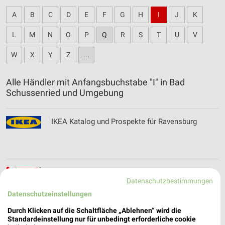
A
B
C
D
E
F
G
H
I
J
K
L
M
N
O
P
Q
R
S
T
U
V
W
X
Y
Z
...
Alle Händler mit Anfangsbuchstabe "I" in Bad
Schussenried und Umgebung
IKEA Katalog und Prospekte für Ravensburg
Intep Teppich Katalog und Prospekte für
Datenschutzbestimmungen
Fildersatdt
Datenschutzeinstellungen
Durch Klicken auf die Schaltfläche „Ablehnen“ wird die
Standardeinstellung nur für unbedingt erforderliche cookie
INTERSPORT Prospekte, Angebote & Aktionen