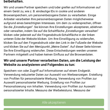
beibehalten.
für Reutlingen-Betzingen
Wir und unsere Partner speichern und/oder greifen auf Informationen auf
einem Gerät zu, wie z. B. eindeutige IDs in cookie und anderen
Browserspeichern, um personenbezogene Daten zu verarbeiten. Einige
Anbieter verarbeiten Ihre personenbezogenen Daten möglicherweise
aufgrund eines berechtigten Interesses. Um dem zu widersprechen, öffnen
Sie die „Einstellungen“. Sie können Ihre Einstellungen akzeptieren, ablehnen
oder verwalten, indem Sie auf die Schaltfläche „Einstellungen verwalten“
klicken oder jederzeit auf die Fingerabdruck-Schaltfläche in der linken
unteren Ecke der Website klicken. Um Ihre Einwilligung zu widerrufen,
klicken Sie auf den Fingerabdruck oder den Link in der Fußzeile der Website
und klicken Sie auf den Menüpunkt „Meine Daten“. Auf dieser Seite können
Noch mehr Angebote in
Sie Ihre Einwilligung widerrufen. Diese Entscheidungen werden unseren
Partnern mitgeteilt und haben keinen Einfluss auf die Browserdaten.
der weekli App!
Wir und unsere Partner verarbeiten Daten, um die Leistung der
Website zu analysieren und Folgendes zu tun:
Speichern von oder Zugriff auf Informationen auf einem Endgerät.
Verwendung reduzierter Daten zur Auswahl von Werbeanzeigen. Erstellung
von Profilen für personalisierte Werbung. Verwendung von Profilen zur
Auswahl personalisierter Werbung. Erstellung von Profilen zur
Personalisierung von Inhalten. Verwendung von Profilen zur Auswahl
personalisierter Inhalte. Messung der Werbeleistung. Messung der
Performance von Inhalten. Analyse von Zielgruppen durch Statistiken oder
Jetzt kostenlos laden
Kombinationen von Daten aus verschiedenen Quellen. Entwicklung und
Verbesserung der Angebote. Verwendung reduzierter Daten zur Auswahl
Alle akzeptieren
von Inhalten.
Prospekte App für Android
Daten können außerhalb der Europäischen Union weitergegeben und in die