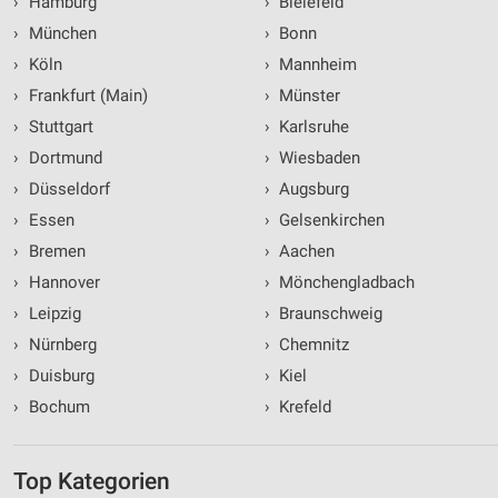
›
Hamburg
›
Bielefeld
›
München
›
Bonn
›
Köln
›
Mannheim
›
Frankfurt (Main)
›
Münster
›
Stuttgart
›
Karlsruhe
›
Dortmund
›
Wiesbaden
›
Düsseldorf
›
Augsburg
›
Essen
›
Gelsenkirchen
›
Bremen
›
Aachen
›
Hannover
›
Mönchengladbach
›
Leipzig
›
Braunschweig
›
Nürnberg
›
Chemnitz
›
Duisburg
›
Kiel
›
Bochum
›
Krefeld
Top Kategorien