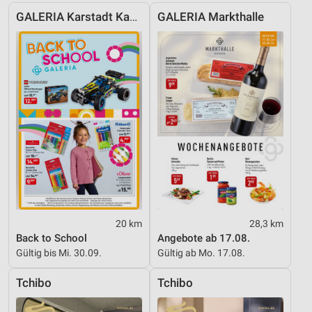
von Inhalten
GALERIA Karstadt Kaufhof
GALERIA Markthalle
Verwendung von Profilen zur Auswahl
personalisierter Inhalte
Messung der Werbeleistung
Messung der Performance von Inhalten
Analyse von Zielgruppen durch Statistiken oder
Kombinationen von Daten aus verschiedenen
Quellen
Entwicklung und Verbesserung der Angebote
Verwendung reduzierter Daten zur Auswahl von
Inhalten
20 km
28,3 km
Back to School
Angebote ab 17.08.
IAB-Besonderheiten:
Gültig bis Mi. 30.09.
Gültig ab Mo. 17.08.
Verwendung genauer Standortdaten
Tchibo
Tchibo
Geräte anhand von aktiv angeforderten
Informationen identifizieren