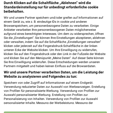
67346 Speyer
Durch Klicken auf die Schaltfläche „Ablehnen“ wird die
❯
Standardeinstellung nur für unbedingt erforderliche cookie
Heute 09:00 - 19:00 Uhr |
Geöffnet
beibehalten.
498,07 km
Wir und unsere Partner speichern und/oder greifen auf Informationen auf
einem Gerät zu, wie z. B. eindeutige IDs in cookie und anderen
Browserspeichern, um personenbezogene Daten zu verarbeiten. Einige
Anbieter verarbeiten Ihre personenbezogenen Daten möglicherweise
Ernsting's family Eppingen
aufgrund eines berechtigten Interesses. Um dem zu widersprechen, öffnen
Sie die „Einstellungen“. Sie können Ihre Einstellungen akzeptieren, ablehnen
Mühlbacher Straße 1
oder verwalten, indem Sie auf die Schaltfläche „Einstellungen verwalten“
75031 Eppingen
❯
klicken oder jederzeit auf die Fingerabdruck-Schaltfläche in der linken
unteren Ecke der Website klicken. Um Ihre Einwilligung zu widerrufen,
Heute 09:00 - 19:00 Uhr |
Geöffnet
klicken Sie auf den Fingerabdruck oder den Link in der Fußzeile der Website
und klicken Sie auf den Menüpunkt „Meine Daten“. Auf dieser Seite können
491,26 km
Sie Ihre Einwilligung widerrufen. Diese Entscheidungen werden unseren
Partnern mitgeteilt und haben keinen Einfluss auf die Browserdaten.
Wir und unsere Partner verarbeiten Daten, um die Leistung der
Ernsting's family Schwetzingen
Website zu analysieren und Folgendes zu tun:
Carl-Theodor-Straße 7
Speichern von oder Zugriff auf Informationen auf einem Endgerät.
68723 Schwetzingen
Verwendung reduzierter Daten zur Auswahl von Werbeanzeigen. Erstellung
❯
von Profilen für personalisierte Werbung. Verwendung von Profilen zur
Heute 09:00 - 19:00 Uhr |
Geöffnet
Auswahl personalisierter Werbung. Erstellung von Profilen zur
Personalisierung von Inhalten. Verwendung von Profilen zur Auswahl
485,64 km
personalisierter Inhalte. Messung der Werbeleistung. Messung der
Performance von Inhalten. Analyse von Zielgruppen durch Statistiken oder
Kombinationen von Daten aus verschiedenen Quellen. Entwicklung und