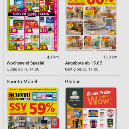
4,1 km
16,8 km
Wochenend Spezial
Angebote ab 15.07.
Gültig ab Fr. 14.08.
Gültig bis Di. 11.08.
Sconto Möbel
Globus