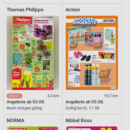
Thomas Philipps
Action
Funktional
Werbung
3,4 km
19,7 km
Angebote ab 03.08.
Angebote ab 05.08.
Noch morgen gültig
Gültig bis Di. 11.08.
NORMA
Möbel Boss