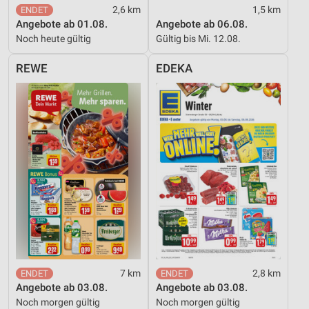
Messung der Werbeleistung
2,6 km
1,5 km
Angebote ab 01.08.
Angebote ab 06.08.
Messung der Performance von Inhalten
Noch heute gültig
Gültig bis Mi. 12.08.
Analyse von Zielgruppen durch Statistiken oder
REWE
EDEKA
Kombinationen von Daten aus verschiedenen
Quellen
Entwicklung und Verbesserung der Angebote
Verwendung reduzierter Daten zur Auswahl von
Inhalten
IAB-Besonderheiten:
Verwendung genauer Standortdaten
Geräte anhand von aktiv angeforderten
Informationen identifizieren
Nicht-IAB-Verarbeitungszwecke:
7 km
2,8 km
Notwendig
Angebote ab 03.08.
Angebote ab 03.08.
Noch morgen gültig
Noch morgen gültig
Performance