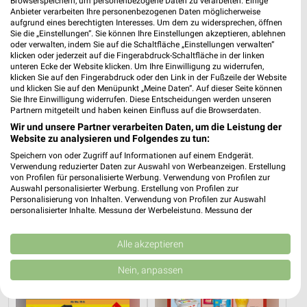
Browserspeichern, um personenbezogene Daten zu verarbeiten. Einige
Anbieter verarbeiten Ihre personenbezogenen Daten möglicherweise
aufgrund eines berechtigten Interesses. Um dem zu widersprechen, öffnen
Sie die „Einstellungen“. Sie können Ihre Einstellungen akzeptieren, ablehnen
oder verwalten, indem Sie auf die Schaltfläche „Einstellungen verwalten“
klicken oder jederzeit auf die Fingerabdruck-Schaltfläche in der linken
unteren Ecke der Website klicken. Um Ihre Einwilligung zu widerrufen,
klicken Sie auf den Fingerabdruck oder den Link in der Fußzeile der Website
und klicken Sie auf den Menüpunkt „Meine Daten“. Auf dieser Seite können
31,6 km
2,7 km
Sie Ihre Einwilligung widerrufen. Diese Entscheidungen werden unseren
Partnern mitgeteilt und haben keinen Einfluss auf die Browserdaten.
Angebote ab 25.07.
Angebote ab 03.08.
Wir und unsere Partner verarbeiten Daten, um die Leistung der
Noch morgen gültig
Noch morgen gültig
Website zu analysieren und Folgendes zu tun:
Speichern von oder Zugriff auf Informationen auf einem Endgerät.
Lidl
PENNY
Verwendung reduzierter Daten zur Auswahl von Werbeanzeigen. Erstellung
von Profilen für personalisierte Werbung. Verwendung von Profilen zur
Auswahl personalisierter Werbung. Erstellung von Profilen zur
Personalisierung von Inhalten. Verwendung von Profilen zur Auswahl
personalisierter Inhalte. Messung der Werbeleistung. Messung der
Performance von Inhalten. Analyse von Zielgruppen durch Statistiken oder
Kombinationen von Daten aus verschiedenen Quellen. Entwicklung und
Verbesserung der Angebote. Verwendung reduzierter Daten zur Auswahl
Alle akzeptieren
von Inhalten.
Daten können außerhalb der Europäischen Union weitergegeben und in die
Nein, anpassen
USA gesendet werden.
Ihre Einwilligung und die cookie Richtlinie gelten ausschließlich für diese
Website/App.