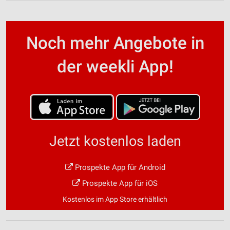
Noch mehr Angebote in
der weekli App!
Jetzt kostenlos laden
Prospekte App für Android
Prospekte App für iOS
Kostenlos im App Store erhältlich